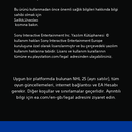
n
y
o
a
Bu ürünü kullanmadan önce önemli sağlık bilgileri hakkında bilgi 
k
b
sahibi olmak için 
t
i
Sağlık Uyarıları
a
l
 kısmına bakın.
l
i
a
r
Sony Interactive Entertainment Inc. Yazılım Kütüphanesi  © 
r
s
kullanım hakları Sony Interactive Entertainment Europe 
ı
i
kuruluşuna özel olarak lisanslanmıştır ve bu çerçevedeki yazılım 
o
n
kullanım haklarına tabidir. Lisans ve kullanım kurallarının 
l
i
tümüne eu.playstation.com/legal  adresinden ulaşabilirsiniz.
u
z
ş
.
t
u
Uygun bir platformda bulunan NHL 25 (ayrı satılır), tüm
D
r
oyun güncellemeleri, internet bağlantısı ve EA Hesabı
o
a
gerekir. Diğer koşullar ve sınırlamalar geçerlidir. Ayrıntılı
k
b
bilgi için ea.com/en-gb/legal adresini ziyaret edin.
i
u
l
n
i
m
r
a
s
t
i
i
n