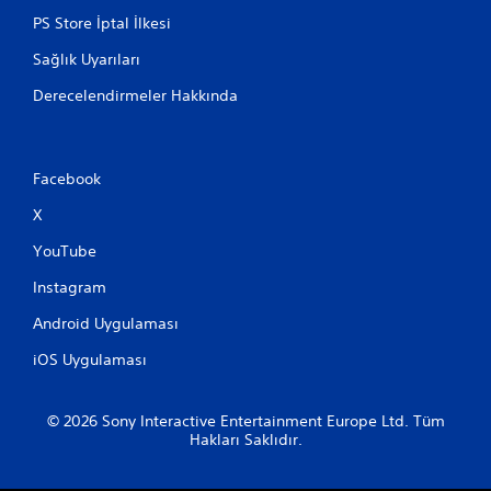
a
PS Store İptal İlkesi
b
Sağlık Uyarıları
i
l
Derecelendirmeler Hakkında
i
r
D
o
Facebook
k
u
X
n
YouTube
m
a
Instagram
t
i
Android Uygulaması
k
t
iOS Uygulaması
a
b
a
© 2026 Sony Interactive Entertainment Europe Ltd. Tüm
n
Hakları Saklıdır.
l
ı
k