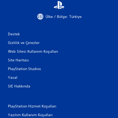
k
i
K
z
o
.
Ülke / Bölge: Türkiye
n
t
r
o
Destek
l
Gizlilik ve Çerezler
l
e
Web Sitesi Kullanım Koşulları
r
o
Site Haritası
l
PlayStation Studios
m
a
Yasal
d
a
SIE Hakkında
n
o
y
PlayStation Hizmet Koşulları
n
a
Yazılım Kullanım Koşulları
n