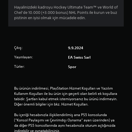
r
i
e
g
s
Hayalinizdeki kadroyu Hockey Ultimate Team™ ve World of
r
ö
a
Chel’de 10.000 (+3.000 bonus) NHL Points ile kurun ve buz
i
n
ğ
pistinin en iyisi olmak için mücadele edin.
n
d
l
i
e
a
k
r
m
u
i
a
l
p
k
l
Çıkış:
9.9.2024
a
ü
a
l
z
n
Yayınlayan:
EA Swiss Sarl
a
e
m
b
r
a
Türler:
Spor
i
e
d
l
m
a
i
a
n
r
n
o
Bu ürünün indirilmesi, PlayStation Hizmet Koşulları ve Yazılım 
s
u
y
Kullanım Koşulları ile bu ürün için geçerli olan belirli ek koşullara 
i
e
u
tabidir. Şartları kabul etmek istemiyorsanız bu ürünü indirmeyin. 
n
l
n
Diğer önemli bilgiler için bkz. Hizmet Koşulları.
i
k
u
z
a
o
Bu içeriği hesabınızla ilişkilendirilmiş ana PS5 konsolunda 
.
y
y
(“Konsol Paylaşımı ve Çevrimdışı Oynama” ayarı üzerinden) ya 
ı
n
da diğer PS5 konsollarında aynı hesabınızla oturum açtığınızda 
t
a
indirebilir ve oynatabilirsiniz.