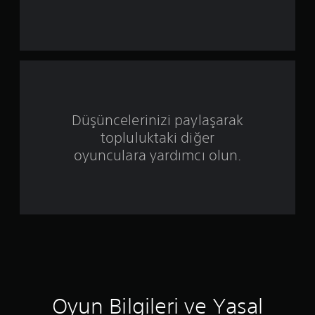
l
d
ı
z
ü
Düşüncelerinizi paylaşarak
z
topluluktaki diğer
e
oyunculara yardımcı olun.
r
i
n
d
e
Oyun Bilgileri ve Yasal
n