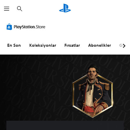
A
r
a
m
a
En Son
Koleksiyonlar
Fırsatlar
Abonelikler
Göz A