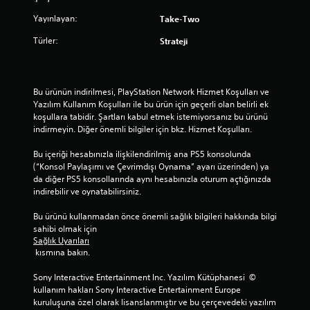
Yayınlayan:
Take-Two
Türler:
Strateji
Bu ürünün indirilmesi, PlayStation Network Hizmet Koşulları ve 
Yazılım Kullanım Koşulları ile bu ürün için geçerli olan belirli ek 
koşullara tabidir. Şartları kabul etmek istemiyorsanız bu ürünü 
indirmeyin. Diğer önemli bilgiler için bkz. Hizmet Koşulları.
Bu içeriği hesabınızla ilişkilendirilmiş ana PS5 konsolunda 
(“Konsol Paylaşımı ve Çevrimdışı Oynama” ayarı üzerinden) ya 
da diğer PS5 konsollarında aynı hesabınızla oturum açtığınızda 
indirebilir ve oynatabilirsiniz.
Bu ürünü kullanmadan önce önemli sağlık bilgileri hakkında bilgi 
sahibi olmak için 
Sağlık Uyarıları
 kısmına bakın.
Sony Interactive Entertainment Inc. Yazılım Kütüphanesi  © 
kullanım hakları Sony Interactive Entertainment Europe 
kuruluşuna özel olarak lisanslanmıştır ve bu çerçevedeki yazılım 