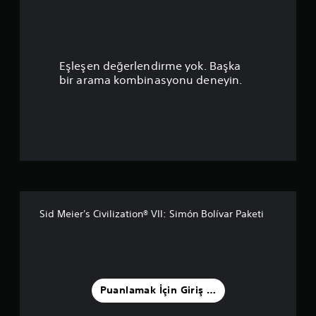
a
p
u
Eşleşen değerlendirme yok. Başka
a
bir arama kombinasyonu deneyin.
n
l
a
m
a
Sid Meier's Civilization® VII: Simón Bolívar Paketi
5
y
ı
Puanlamak İçin Giriş Yapın