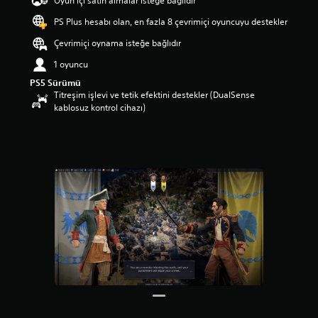
Oyun içi satın almalar isteğe bağlıdır
a
PS Plus hesabı olan, en fazla 8 çevrimiçi oyuncuyu destekler
p
u
Çevrimiçi oynama isteğe bağlıdır
a
n
1 oyuncu
l
PS5 Sürümü
a
Titreşim işlevi ve tetik efektini destekler (DualSense
m
kablosuz kontrol cihazı)
a
5
y
ı
l
d
ı
z
ü
z
e
r
i
n
d
e