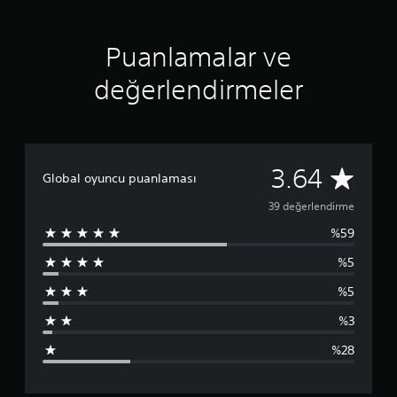
n
3
.
Puanlamalar ve
6
4
y
değerlendirmeler
ı
l
d
ı
z
3
3.64
Global oyuncu puanlaması
9
39 değerlendirme
%59
p
%5
u
%5
a
%3
n
%28
l