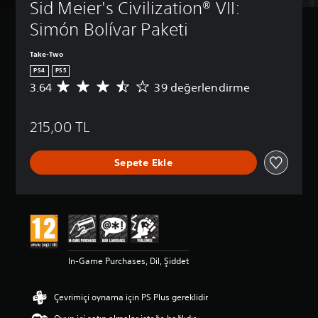
Sid Meier's Civilization® VII: 
Simón Bolívar Paketi
Take-Two
PS4
PS5
3.64
39 değerlendirme
3
9
p
215,00 TL
u
a
n
Sepete Ekle
l
a
m
a
d
a
o
r
In-Game Purchases, Dil, Şiddet
t
a
l
Çevrimiçi oynama için PS Plus gereklidir
a
m