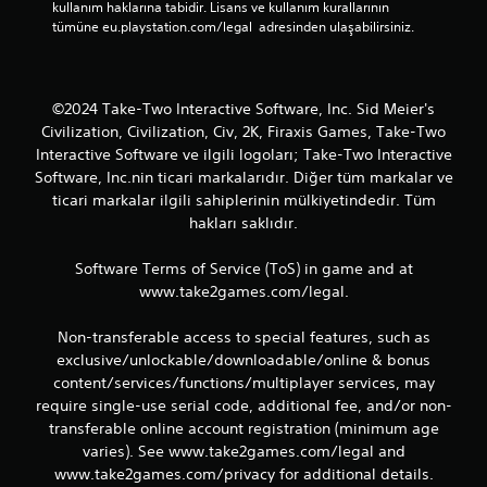
kullanım haklarına tabidir. Lisans ve kullanım kurallarının 
tümüne eu.playstation.com/legal  adresinden ulaşabilirsiniz.
©2024 Take-Two Interactive Software, Inc. Sid Meier's
Civilization, Civilization, Civ, 2K, Firaxis Games, Take-Two
Interactive Software ve ilgili logoları; Take-Two Interactive
Software, Inc.nin ticari markalarıdır. Diğer tüm markalar ve
ticari markalar ilgili sahiplerinin mülkiyetindedir. Tüm
hakları saklıdır.
Software Terms of Service (ToS) in game and at
www.take2games.com/legal.
Non-transferable access to special features, such as
exclusive/unlockable/downloadable/online & bonus
content/services/functions/multiplayer services, may
require single-use serial code, additional fee, and/or non-
transferable online account registration (minimum age
varies). See www.take2games.com/legal and
www.take2games.com/privacy for additional details.