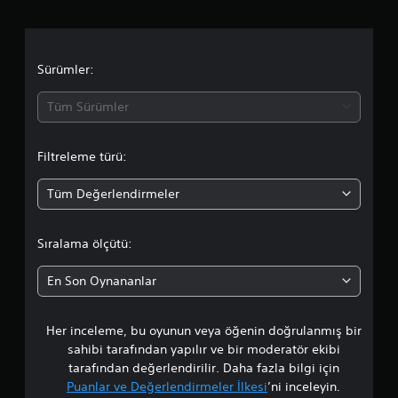
a
m
a
Sürümler:
d
Tüm Sürümler
a
Filtreleme türü:
o
Tüm Değerlendirmeler
r
t
Sıralama ölçütü:
a
En Son Oynananlar
l
Her inceleme, bu oyunun veya öğenin doğrulanmış bir
a
sahibi tarafından yapılır ve bir moderatör ekibi
m
tarafından değerlendirilir. Daha fazla bilgi için
Puanlar ve Değerlendirmeler İlkesi
’ni inceleyin.