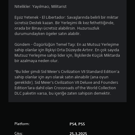
Nitelikler: Yayılmacı, Militarist
Eşsiz Yetenek - El Libertador: Savaşlarında belirli bir miktar
ücretsiz Destek kazan. Bir Yerleşimi ilk kez fethettiğinde,
orada bir Binayı ücretsiz alabilirsin. Huzursuzluk
durumundayken ögeler satın alabilir.
Gündem - Özgürlüğün Temel Taşı: En az Mutsuz Yerleşime
sahip olanlar için İlişkiyi Orta Düzeyde Artırır. En çok sayıda
Mutsuz Yerleşime sahip lider için, İlişkilerde Küçük Miktarda
bir azalmaya neden olur.
*Bu lider şimdi Sid Meier's Civilization VII Standard Edition'a
sahip olanlar için ayrı olarak satın alınabilir (ana oyun
gereklidir). Sid Meier's Civilization VII Deluxe and Founders
Edition'lara dahil olan Crossroads of the World Collection
DLC paketin varsa, bu içeriğe zaten sahipsin demektir.
Platform:
PS4, PS5
Çıkış:
25.3.2025