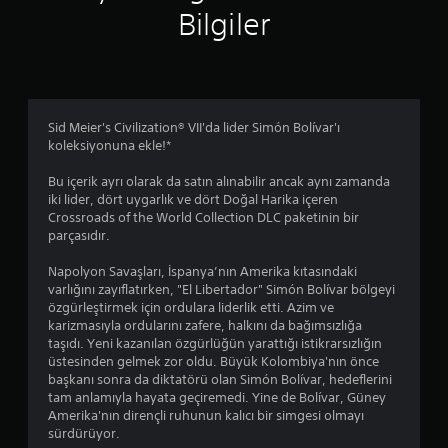
Bilgiler
3
.
6
Sid Meier's Civilization® VII'da lider Simón Bolívar'ı
4
koleksiyonuna ekle!*
y
Bu içerik ayrı olarak da satın alınabilir ancak aynı zamanda
iki lider, dört uygarlık ve dört Doğal Harika içeren
ı
Crossroads of the World Collection DLC paketinin bir
parçasıdır.
l
Napolyon Savaşları, İspanya’nın Amerika kıtasındaki
d
varlığını zayıflatırken, "El Libertador" Simón Bolívar bölgeyi
özgürleştirmek için ordulara liderlik etti. Azim ve
ı
karizmasıyla ordularını zafere, halkını da bağımsızlığa
taşıdı. Yeni kazanılan özgürlüğün yarattığı istikrarsızlığın
z
üstesinden gelmek zor oldu. Büyük Kolombiya'nın önce
başkanı sonra da diktatörü olan Simón Bolívar, hedeflerini
tam anlamıyla hayata geçiremedi. Yine de Bolívar, Güney
Amerika'nın dirençli ruhunun kalıcı bir simgesi olmayı
sürdürüyor.