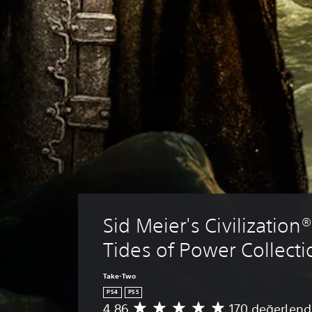
Sid Meier's Civilization® 
Tides of Power Collecti
Take-Two
PS4
PS5
4.86
170 değerlend
1