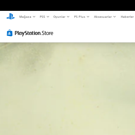
Mağaza
PS5
Oyunlar
PS Plus
Aksesuarlar
Haberler