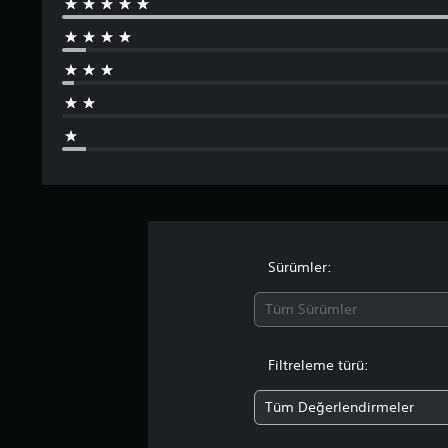
6
y
ı
l
d
ı
z
Sürümler:
Tüm Sürümler
Filtreleme türü:
Tüm Değerlendirmeler