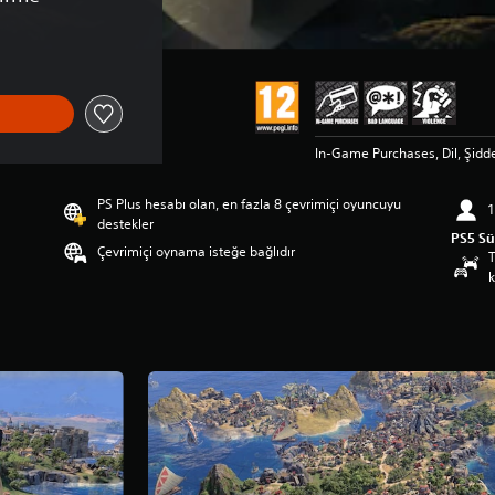
In-Game Purchases, Dil, Şidd
PS Plus hesabı olan, en fazla 8 çevrimiçi oyuncuyu
1
destekler
PS5 S
Çevrimiçi oynama isteğe bağlıdır
T
k