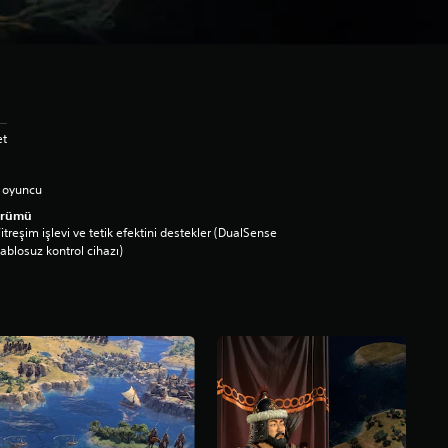
et
 oyuncu
ürümü
itreşim işlevi ve tetik efektini destekler (DualSense
ablosuz kontrol cihazı)