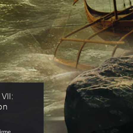
VII: 
on
irme