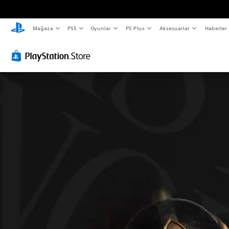
Mağaza
PS5
Oyunlar
PS Plus
Aksesuarlar
Haberler