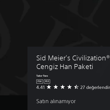
Sid Meier's Civilization® 
Cengiz Han Paketi
Take-Two
PS4
PS5
4.41
27 değerlendi
2
7
p
Satın alınamıyor
u
a