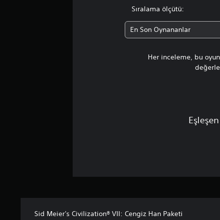
Sıralama ölçütü:
z
En Son Oynananlar
Her inceleme, bu oyunu
değerlen
Eşleşen
Sid Meier's Civilization® VII: Cengiz Han Paketi