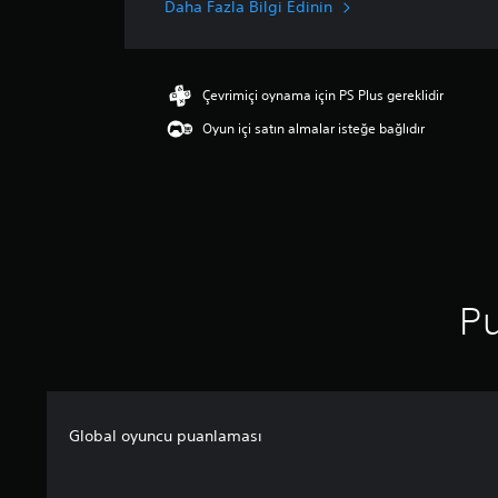
n
Daha Fazla Bilgi Edinin
l
a
m
a
Çevrimiçi oynama için PS Plus gereklidir
d
Oyun içi satın almalar isteğe bağlıdır
a
o
r
t
a
l
a
m
a
Pu
p
u
a
n
l
a
Global oyuncu puanlaması
m
a
5