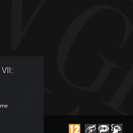
VII: 
rme