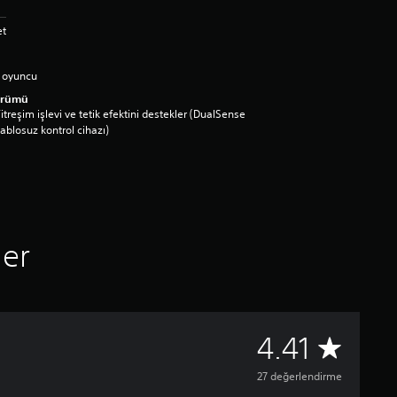
et
 oyuncu
ürümü
itreşim işlevi ve tetik efektini destekler (DualSense
ablosuz kontrol cihazı)
ler
2
4.41
7
27 değerlendirme