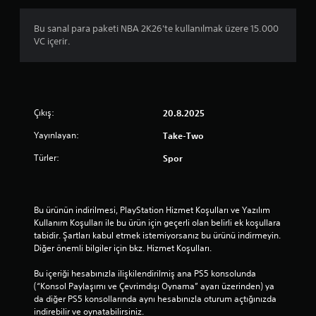
0
Bu sanal para paketi NBA 2K26'te kullanılmak üzere 15.000
9
VC içerir.
y
ı
Çıkış:
20.8.2025
l
Yayınlayan:
Take-Two
d
Türler:
Spor
ı
z
Bu ürünün indirilmesi, PlayStation Hizmet Koşulları ve Yazılım 
Kullanım Koşulları ile bu ürün için geçerli olan belirli ek koşullara 
tabidir. Şartları kabul etmek istemiyorsanız bu ürünü indirmeyin. 
Diğer önemli bilgiler için bkz. Hizmet Koşulları.
Bu içeriği hesabınızla ilişkilendirilmiş ana PS5 konsolunda 
(“Konsol Paylaşımı ve Çevrimdışı Oynama” ayarı üzerinden) ya 
da diğer PS5 konsollarında aynı hesabınızla oturum açtığınızda 
indirebilir ve oynatabilirsiniz.