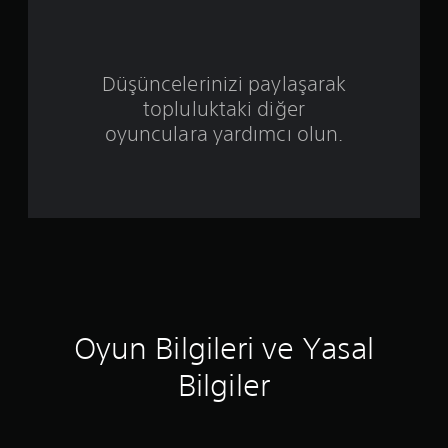
z
ü
Düşüncelerinizi paylaşarak
z
topluluktaki diğer
e
oyunculara yardımcı olun.
r
i
n
d
e
Oyun Bilgileri ve Yasal
n
Bilgiler
4
.