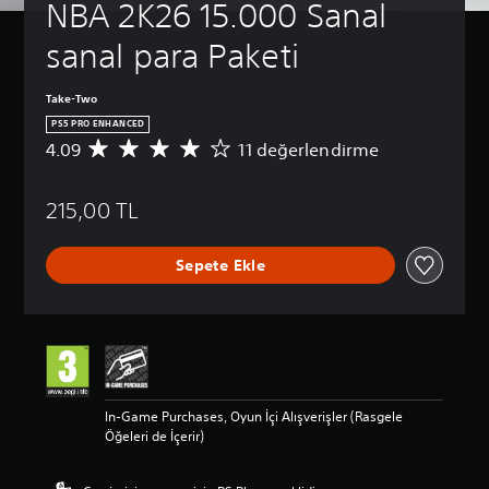
NBA 2K26 15.000 Sanal 
sanal para Paketi
Take-Two
PS5 PRO ENHANCED
4.09
11 değerlendirme
1
1
p
215,00 TL
u
a
n
Sepete Ekle
l
a
m
a
d
a
o
r
In-Game Purchases, Oyun İçi Alışverişler (Rasgele
t
Öğeleri de İçerir)
a
l
a