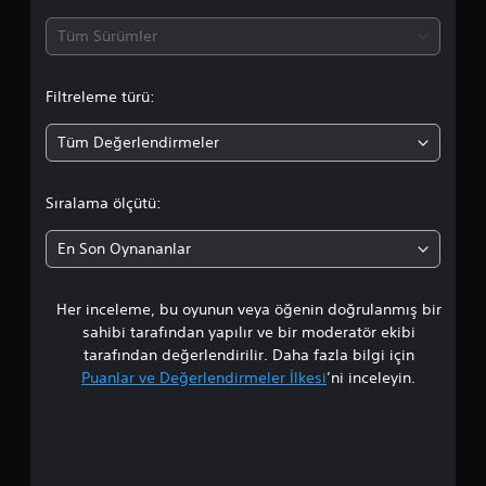
d
Tüm Sürümler
a
Filtreleme türü:
o
Tüm Değerlendirmeler
r
t
Sıralama ölçütü:
a
En Son Oynananlar
l
Her inceleme, bu oyunun veya öğenin doğrulanmış bir
a
sahibi tarafından yapılır ve bir moderatör ekibi
m
tarafından değerlendirilir. Daha fazla bilgi için
Puanlar ve Değerlendirmeler İlkesi
’ni inceleyin.
a
p
u