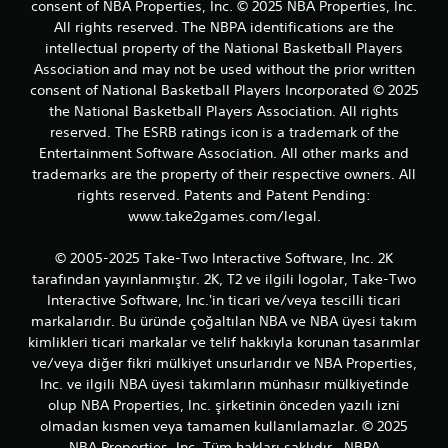
consent of NBA Properties, Inc. © 2025 NBA Properties, Inc.
All rights reserved. The NBPA identifications are the
intellectual property of the National Basketball Players
Association and may not be used without the prior written
consent of National Basketball Players Incorporated © 2025
the National Basketball Players Association. All rights
reserved. The ESRB ratings icon is a trademark of the
Entertainment Software Association. All other marks and
trademarks are the property of their respective owners. All
rights reserved. Patents and Patent Pending:
www.take2games.com/legal.
© 2005-2025 Take-Two Interactive Software, Inc. 2K
tarafından yayınlanmıştır. 2K, T2 ve ilgili logolar, Take-Two
Interactive Software, Inc.'in ticari ve/veya tescilli ticari
markalarıdır. Bu üründe çoğaltılan NBA ve NBA üyesi takım
kimlikleri ticari markalar ve telif hakkıyla korunan tasarımlar
ve/veya diğer fikri mülkiyet unsurlarıdır ve NBA Properties,
Inc. ve ilgili NBA üyesi takımların münhasır mülkiyetinde
olup NBA Properties, Inc. şirketinin önceden yazılı izni
olmadan kısmen veya tamamen kullanılamazlar. © 2025
NBA Properties, Inc. Tüm hakları saklıdır.. NBPA