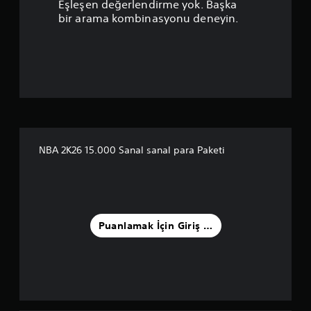
Eşleşen değerlendirme yok. Başka
a
bir arama kombinasyonu deneyin.
n
l
a
m
a
NBA 2K26 15.000 Sanal sanal para Paketi
5
y
ı
Puanlamak İçin Giriş Yapın
l
d
ı