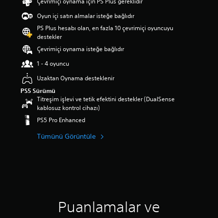
Çevrimiçi oynama için PS Plus gereklidir
m
a
Oyun içi satın almalar isteğe bağlıdır
p
PS Plus hesabı olan, en fazla 10 çevrimiçi oyuncuyu
u
destekler
a
Çevrimiçi oynama isteğe bağlıdır
n
l
1 - 4 oyuncu
a
m
Uzaktan Oynama desteklenir
a
PS5 Sürümü
5
Titreşim işlevi ve tetik efektini destekler (DualSense
y
kablosuz kontrol cihazı)
ı
PS5 Pro Enhanced
l
d
Tümünü Görüntüle
ı
z
ü
z
e
r
i
n
Puanlamalar ve
d
e