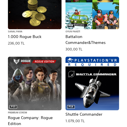
PS4
SANAL PARA
OYUN PAKETI
1.000 Rogue Buck
Battalion
Commander&Themes
236,00 TL
300,00 TL
PS5
PS4
PREMIUM SÜRÜM
Shuttle Commander
Rogue Company: Rogue
1.079,00 TL
Edition