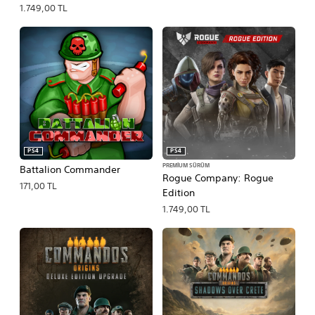
1.749,00 TL
PS4
PS4
PREMIUM SÜRÜM
Battalion Commander
Rogue Company: Rogue
171,00 TL
Edition
1.749,00 TL