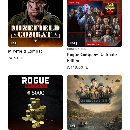
PS5
PS4
PREMIUM SÜRÜM
Minefield Combat
Rogue Company: Ultimate
34,50 TL
Edition
3.449,00 TL
PS5