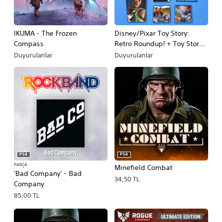
IKUMA - The Frozen
Disney/Pixar Toy Story:
Compass
Retro Roundup! + Toy Story 3
Complete Edition Double
Duyurulanlar
Duyurulanlar
Pack
PS4
PS4
PARÇA
Minefield Combat
'Bad Company' - Bad
34,50 TL
Company
85,00 TL