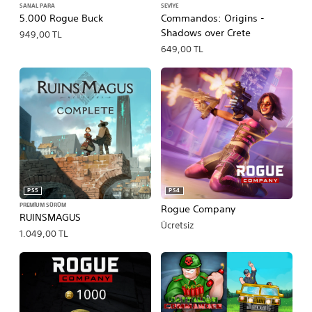
SANAL PARA
SEVIYE
5.000 Rogue Buck
Commandos: Origins -
Shadows over Crete
949,00 TL
649,00 TL
PS5
PS4
PREMIUM SÜRÜM
Rogue Company
RUINSMAGUS
Ücretsiz
1.049,00 TL