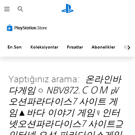
A
r
a
m
a
En Son
Koleksiyonlar
Fırsatlar
Abonelikler
Göz A
Yaptığınız arama:
온라인바
다게임 ○ NBV872.ＣＯＭ ㎴
오션파라다이스7 사이트 게
임▲바다 이야기 게임♀인터
넷오션파라다이스7 사이트⊇
인터넷 오션 파라다이스게임