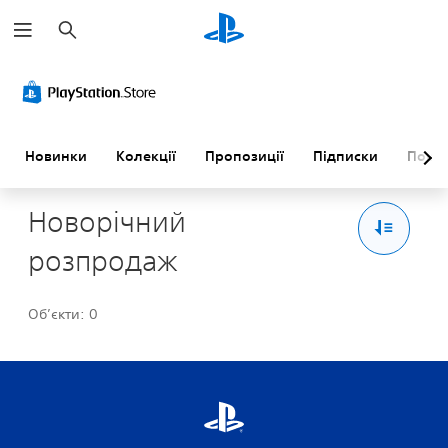
П
о
ш
у
к
Новинки
Колекції
Пропозиції
Підписки
Пошу
Новорічний
розпродаж
Об’єкти: 0