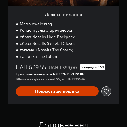
н
н
я
Делюкс-видання
Metro Awakening
Концептуальна арт-галерея
образ Nosalis Hide Backpack
образ Nosalis Skeletal Gloves
талісман Nosalis Toy Charm;
нашивка The Fallen.
UAH 629,55
UAH 1 399,00
Заощадьте 55%
Знижка від початкової ціни UAH 1 399,0
Пропозиція закінчується 12.8.2026 10:59 PM UTC
Мінімальна ціна за останні 30 дн.: UAH 1 399,00
Покласти до кошика
Доповнення