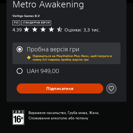
Metro Awakening
Vertigo Games B.V
PS5
СТАНДАРТНА ВЕРСІЯ
4.39
Оцінки: 3,3 тис.
С
е
р
е
Пробна версія гри
д
Підпишіться на PlayStation Plus Люкс, щоб пограти в
н
повну 0.5-годинну пробну версію гри
я
о
UAH 949,00
ц
і
н
Підписатися
к
а
:
4
.
Виражене насильство, Груба мова, Жахи,
3
Споживання алкоголю або тютюну
9
з
п