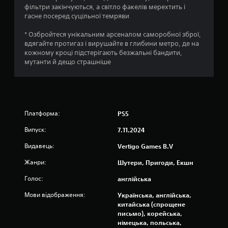
фільтри закінчуються, а світло факелів мерехтить і
к
гасне посеред суцільної темряви
н
* Озбройтеся унікальним арсеналом саморобної зброї,
вдягайте протигаз і вирушайте в глибини метро, де на
а
кожному кроці підстерігають безжальні бандити,
мутанти й дещо страшніше
о
с
н
Платформа:
PS5
о
Випуск:
7.11.2024
в
Видавець:
Vertigo Games B.V
і
Жанри:
Шутери, Пригоди, Екшн
Голос:
3
англійська
Мови відображення:
Українська, англійська,
3
китайська (спрощене
письмо), корейська,
7
німецька, польська,