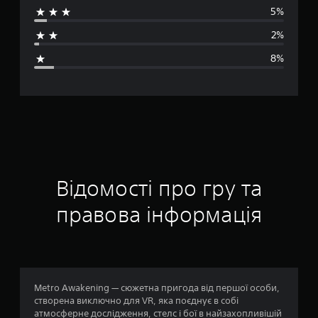
5%
д
2%
н
8%
я
о
ц
і
н
Відомості про гру та
к
правова інформація
а
:
4
Metro Awakening — сюжетна пригода від першої особи,
створена виключно для VR, яка поєднує в собі
.
атмосферне дослідження, стелс і бої в найзахопливішій