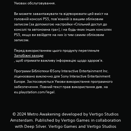
Умовах обслуговування.
Ви можете завантажувати та відтворювати цей вміст на 
головній консолі PS5, пов’язаній із вашим обліковим 
записом (за допомогою настройки «Спільний доступ до 
консолі та автономна гра»), і на будь-яких інших консолях 
PS5, якщо ви ввійдете на них із тим самим обліковим 
записом.
Перед використанням цього продукту перегляньте 
Запобіжні заходи
, щоб отримати важливу інформацію щодо здоров’я.
Програми Бібліотеки ©Sony Interactive Entertainment Inc. 
ліцензовано виключно для Sony Interactive Entertainment 
Europe. Застосовуються Умови використання програмного 
забезпечення. Повний текст прав використання див. на 
eu.playstation.com/legal.
© 2024 Metro Awakening developed by Vertigo Studios
Amsterdam. Published by Vertigo Games in collaboration
with Deep Silver. Vertigo Games and Vertigo Studios