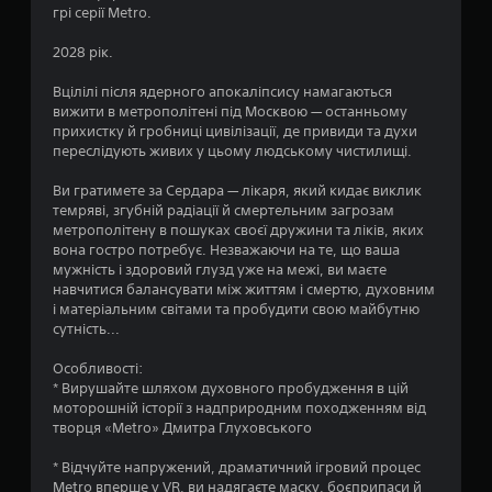
грі серії Metro.
3
2028 рік.
9
Вцілілі після ядерного апокаліпсису намагаються
з
вижити в метрополітені під Москвою — останньому
прихистку й гробниці цивілізації, де привиди та духи
п
переслідують живих у цьому людському чистилищі.
’
Ви гратимете за Сердара — лікаря, який кидає виклик
темряві, згубній радіації й смертельним загрозам
я
метрополітену в пошуках своєї дружини та ліків, яких
вона гостро потребує. Незважаючи на те, що ваша
т
мужність і здоровий глузд уже на межі, ви маєте
навчитися балансувати між життям і смертю, духовним
и
і матеріальним світами та пробудити свою майбутню
сутність...
з
Особливості:
* Вирушайте шляхом духовного пробудження в цій
і
моторошній історії з надприродним походженням від
творця «Metro» Дмитра Глуховського
р
* Відчуйте напружений, драматичний ігровий процес
о
Metro вперше у VR, ви надягаєте маску, боєприпаси й