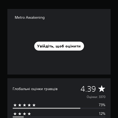
Metro Awakening
Увійдіть, щоб оцінити
С
4.39
Глобальні оцінки гравців
е
Оцінки: 3370
73%
р
12%
е