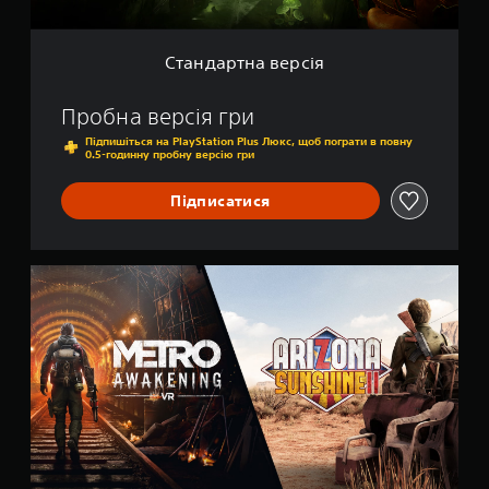
е
р
с
Стандартна версія
і
я
Пробна версія гри
Підпишіться на PlayStation Plus Люкс, щоб пограти в повну
0.5-годинну пробну версію гри
Підписатися
M
e
t
r
o
A
w
a
k
e
n