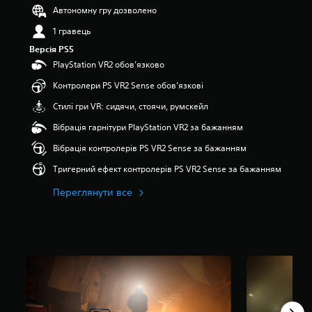
’
Автономну гру дозволено
я
1 гравець
т
и
Версія PS5
з
PlayStation VR2 обов’язково
і
р
Контролери PS VR2 Sense обов’язкові
о
Стилі гри VR: сидячи, стоячи, румскейл
к
н
Вібрація гарнітури PlayStation VR2 за бажанням
а
о
Вібрація контролерів PS VR2 Sense за бажанням
с
Тригерний ефект контролерів PS VR2 Sense за бажанням
н
о
Переглянути все
в
і
3
,
3
т
и
с
.
о