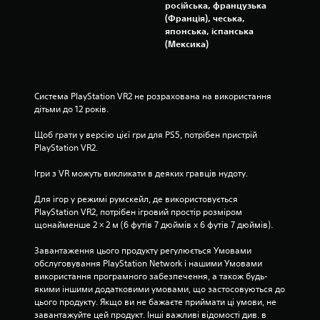
російська, французька
0
(Франція), чеська,
японська, іспанська
о
(Мексика)
ц
і
Система PlayStation VR2 не розрахована на використання 
дітьми до 12 років.
н
Щоб грати у версію цієї гри для PS5, потрібен пристрій 
о
PlayStation VR2.
к
Ігри з VR можуть викликати в деяких гравців нудоту.
Для ігор у режимі румскейл, де використовується 
PlayStation VR2, потрібен ігровий простір розміром 
щонайменше 2 × 2 м (6 футів 7 дюймів х 6 футів 7 дюймів).
Завантаження цього продукту регулюється Умовами 
обслуговування PlayStation Network і нашими Умовами 
використання програмного забезпечення, а також будь-
якими іншими додатковими умовами, що застосовуються до 
цього продукту. Якщо ви не бажаєте приймати ці умови, не 
завантажуйте цей продукт. Інші важливі відомості див. в 