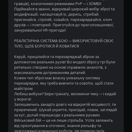
т
гравців), класичними режимами PvP — і ЗОМБІ!
Підіймайся в званні, відкривай широкий вибір зброї та
и
модифікацій, налаштовуй їх, дерись, стрибай,
пригинайся, стріляй, ховайся, перезаряджайся, клич
з
друзів — і повторюй. Приготуйся до приголомшливої,
занурювальної VR-пригоди!
і
РЕАЛІСТИЧНА СИСТЕМА БОЮ — ВИКОРИСТОВУЙ СВОЄ
р
ТІЛО, ЩОБ БОРОТИСЯ Й ХОВАТИСЯ
о
Керуй, прицілюйся та перезаряджай зброю за
допомогою реальних рухів! Всі моделі зброї у грі були
к
ретельно створені на основі справжніх аналогів, з
максимальним дотриманням деталей.
н
Кожен тип зброї має власну унікальну систему
перезарядки, яку треба вивчити та освоїти, щоб стати
майстром.
а
Любиш вибухи? Бери гранату, висмикни чеку — і кидай
у ворога!
о
Залишаючись занадто довго на відкритій місцевості, ти
приречений. Шукай укриття, присідай, повзи, заглядай
с
за кут, долай перешкоди з реальними рухами.
Військовий бій — це не лише стрільба. Успіх залежить
н
від орієнтування в оточенні, знання рельєфу та
злагодженої командної роботи. Не підведи своїх