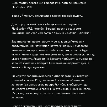
Щоб грати у версію цієї гри для PS5, потрібен пристрій 
PlayStation VR2.
Ігри з VR можуть викликати в деяких гравців нудоту.
Для ігор у режимі румскейл, де використовується 
PlayStation VR2, потрібен ігровий простір розміром 
щонайменше 2 × 2 м (6 футів 7 дюймів х 6 футів 7 дюймів).
Завантаження цього продукту регулюється Умовами 
обслуговування PlayStation Network і нашими Умовами 
використання програмного забезпечення, а також будь-
якими іншими додатковими умовами, що застосовуються до 
цього продукту. Якщо ви не бажаєте приймати ці умови, не 
завантажуйте цей продукт. Інші важливі відомості див. в 
Умовах обслуговування.
Ви можете завантажувати та відтворювати цей вміст на 
головній консолі PS5, пов’язаній із вашим обліковим 
записом (за допомогою настройки «Спільний доступ до 
консолі та автономна гра»), і на будь-яких інших консолях 
PS5, якщо ви ввійдете на них із тим самим обліковим 
записом.
Перед використанням цього продукту перегляньте 