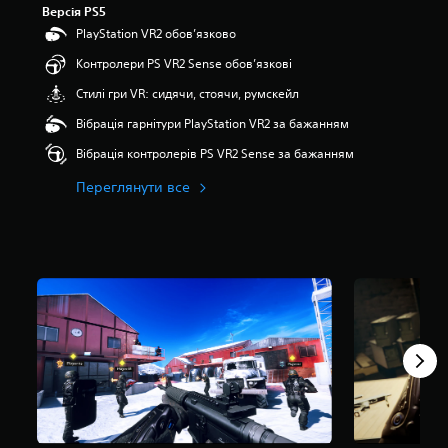
Версія PS5
’
а
я
PlayStation VR2 обов’язково
г
т
а
Контролери PS VR2 Sense обов’язкові
и
л
з
ь
Стилі гри VR: сидячи, стоячи, румскейл
і
н
р
Вібрація гарнітури PlayStation VR2 за бажанням
у
о
с
Вібрація контролерів PS VR2 Sense за бажанням
к
к
н
л
Переглянути все
а
а
о
д
с
н
н
і
о
с
в
т
і
ь
5
г
5
р
1
и
о
,
ц
в
і
и
н
б
о