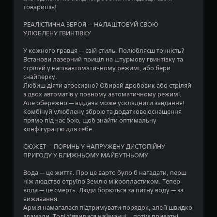
о
товаришів!
в
РЕАЛІСТИЧНА ЗБРОЯ — НАЛАШТОВУЙ СВОЮ
УЛЮБЛЕНУ ГВИНТІВКУ
і
У кожного гравця — свій стиль. Полюбляєш точність?
5
Встанови лазерний приціл на штурмову гвинтівку та
стріляй у напівавтоматичному режимі, або бери
5
снайперку.
Любиш діяти агресивно? Обирай дробовик або стріляй
1
з двох автоматів у повному автоматичному режимі.
Але обережно — віддача може ускладнити завдання!
о
Комбінуй улюблену зброю та додаткове оснащення
прямо під час бою, щоб знайти оптимальну
ц
конфігурацію для себе.
і
СЮЖЕТ — ПОРИНЬ У НАПРУЖЕНУ ДИСТОПІЙНУ
ПРИГОДУ У БЛИЖНЬОМУ МАЙБУТНЬОМУ
н
Вода — це життя. Про це варто було б нагадати, перш
о
ніж людство отруїло Землю мікропластиком. Тепер
вода — це смерть. Люди борються за питну воду — за
к
виживання.
Армія намагалася підтримувати порядок, але її швидко
зламали. Тоді з’явилися найманці… потім приватні