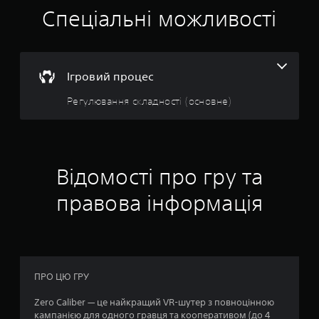
н
Спеціальні можливості
к
а
Ігровий процес
:
Регулювання складності (основне)
4
.
0
Відомості про гру та
8
правова інформація
з
п
’
ПРО ЦЮ ГРУ
я
Zero Caliber — це найкращий VR-шутер з повноцінною
кампанією для одного гравця та кооперативом (до 4