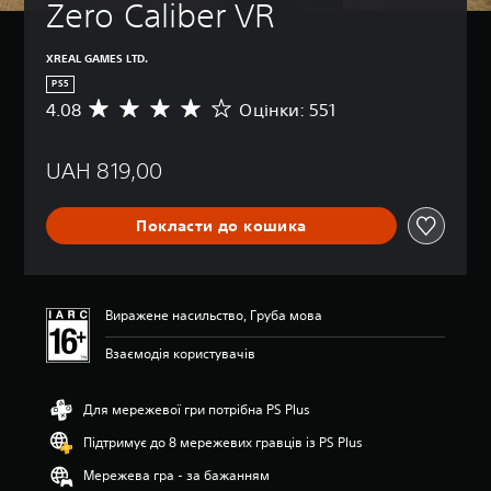
Zero Caliber VR
і
(
о
XREAL GAMES LTD.
с
PS5
н
4.08
Оцінки: 551
С
о
е
в
р
н
UAH 819,00
е
е
д
)
н
Покласти до кошика
я
М
о
о
ц
ж
і
н
н
а
Виражене насильство, Груба мова
к
з
а
м
Взаємодія користувачів
:
е
4
н
.
Для мережевої гри потрібна PS Plus
ш
0
и
Підтримує до 8 мережевих гравців із PS Plus
8
т
з
и
Мережева гра - за бажанням
п
з