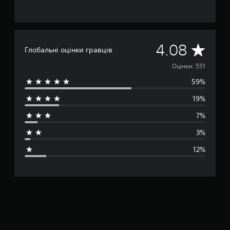
с
к
л
а
д
С
4.08
н
Глобальні оцінки гравців
о
е
Оцінки: 551
с
т
59%
р
і
.
19%
е
7%
д
3%
н
12%
я
о
ц
і