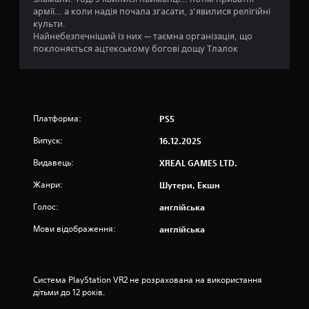
армії… а коли надія почала згасати, з’явилися релігійні
культи.
Найнебезпечніший із них — таємна організація, що
поклоняється ацтекському богові дощу Тлалок
Платформа:
PS5
Випуск:
16.12.2025
Видавець:
XREAL GAMES LTD.
Жанри:
Шутери, Екшн
Голос:
англійська
Мови відображення:
англійська
Система PlayStation VR2 не розрахована на використання 
дітьми до 12 років.