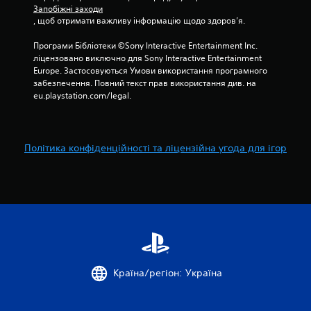
Запобіжні заходи
, щоб отримати важливу інформацію щодо здоров’я.
Програми Бібліотеки ©Sony Interactive Entertainment Inc. 
ліцензовано виключно для Sony Interactive Entertainment 
Europe. Застосовуються Умови використання програмного 
забезпечення. Повний текст прав використання див. на 
eu.playstation.com/legal.
Політика конфіденційності та ліцензійна угода для ігор
Країна/регіон: Україна