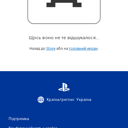
.
Щось воно не те відшукалося...
Назад до
Store
або на
головний екран
.
Країна/регіон: Україна
Підтримка
Конфіденційність і cookie