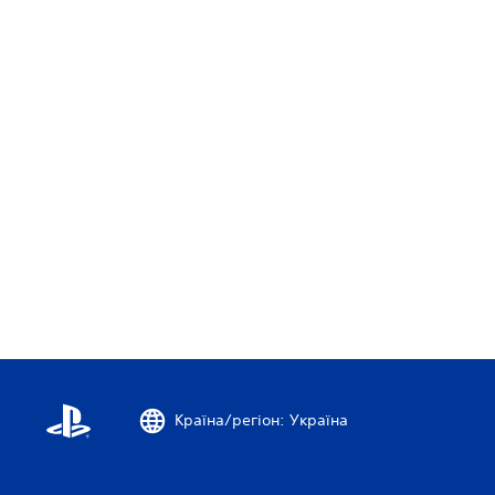
.
.
Країна/регіон: Україна