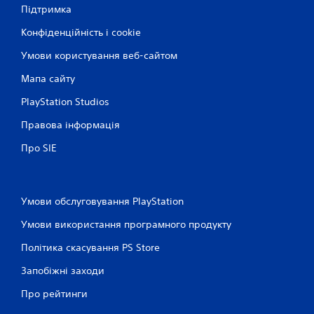
Підтримка
і
Конфіденційність і cookie
н
Умови користування веб-сайтом
о
Мапа сайту
к
PlayStation Studios
Правова інформація
Про SIE
Умови обслуговування PlayStation
Умови використання програмного продукту
Політика скасування PS Store
Запобіжні заходи
Про рейтинги