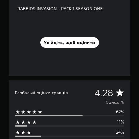
н
RABBIDS INVASION - PACK 1 SEASON ONE
о
в
і
7
6
о
Увійдіть, щоб оцінити
ц
і
н
о
к
С
4.28
Глобальні оцінки гравців
е
Оцінки: 76
62%
р
11%
е
24%
д