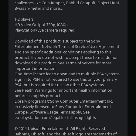
challenges like Coin Jumper, Rabbid Catapult, Object Hunt,
8
Bwaaah-meter and more...
з
1-2 players
HD Video Output 720p,1080p
п
PlayStation®Eye camera required
’
Download of this product is subject to the Sony
Entertainment Network Terms of Service/User Agreement
я
and any specific additional conditions applying to this
product. If you do not wish to accept these terms, do not
т
download this product. See Terms of Service for more
important information.
и
One-time licence fee to download to multiple PS4 systems.
Sign in to PSN is not required to use this on your primary
PS4, but is required for use on other PS4 systems.
з
See Health Warnings for important health information
before using this product.
і
Library programs ©Sony Computer Entertainment Inc.
exclusively licensed to Sony Computer Entertainment
р
Europe. Software Usage Terms apply, See
eu.playstation.com/legal for full usage rights.
о
© 2014 Ubisoft Entertainment. All Rights Reserved.
к
Rabbids, Ubisoft, and the Ubisoft logo are trademarks of