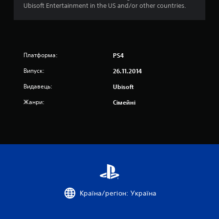
Ubisoft Entertainment in the US and/or other countries.
н
а
о
Платформа:
PS4
с
Випуск:
26.11.2014
н
Видавець:
Ubisoft
о
Жанри:
Сімейні
в
і
7
6
о
Країна/регіон: Україна
ц