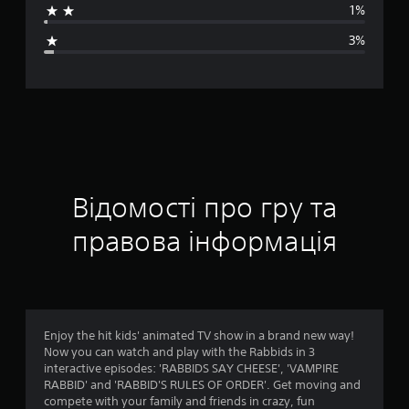
1%
н
3%
я
о
ц
і
н
Відомості про гру та
к
правова інформація
а
:
4
Enjoy the hit kids' animated TV show in a brand new way!
Now you can watch and play with the Rabbids in 3
.
interactive episodes: 'RABBIDS SAY CHEESE', 'VAMPIRE
RABBID' and 'RABBID'S RULES OF ORDER'. Get moving and
2
compete with your family and friends in crazy, fun