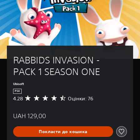
RABBIDS INVASION - 
PACK 1 SEASON ONE
Ubisoft
PS4
4.28
Оцінки: 76
С
е
р
UAH 129,00
е
д
н
Покласти до кошика
я
о