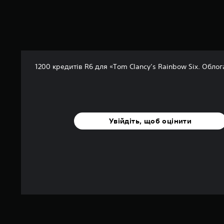
п
’
я
т
и
з
і
1200 кредитів R6 для «Tom Clancy’s Rainbow Six. Облог
р
о
к
н
а
о
Увійдіть, щоб оцінити
с
н
о
в
і
4
0
о
ц
і
н