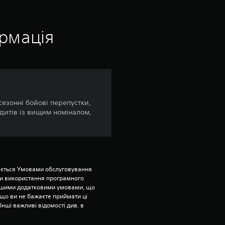
ц
і
ормація
н
к
а
сезонні бойові перепустки,
едитів із вищим номіналом,
:
3
.
ється Умовами обслуговування 
8
и використання програмного 
ншими додатковими умовами, що 
що ви не бажаєте приймати ці 
5
нші важливі відомості див. в 