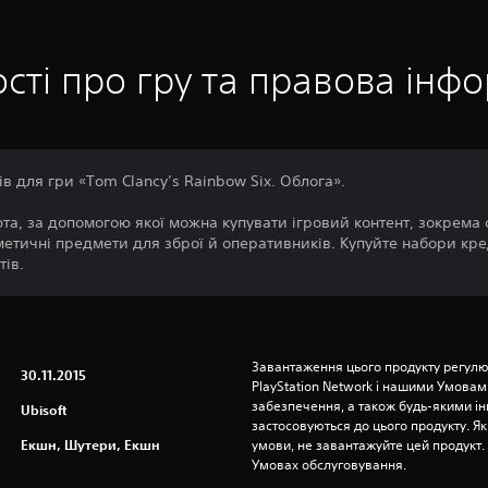
сті про гру та правова інф
ів для гри «Tom Clancy’s Rainbow Six. Облога».
та, за допомогою якої можна купувати ігровий контент, зокрема 
метичні предмети для зброї й оперативників. Купуйте набори кр
ів.
Завантаження цього продукту регулю
30.11.2015
PlayStation Network і нашими Умовам
забезпечення, а також будь-якими і
Ubisoft
застосовуються до цього продукту. Як
Екшн, Шутери, Екшн
умови, не завантажуйте цей продукт. І
Умовах обслуговування.