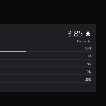
С
3.85
е
Оцінки: 40
60%
р
10%
е
8%
д
0%
23%
н
я
о