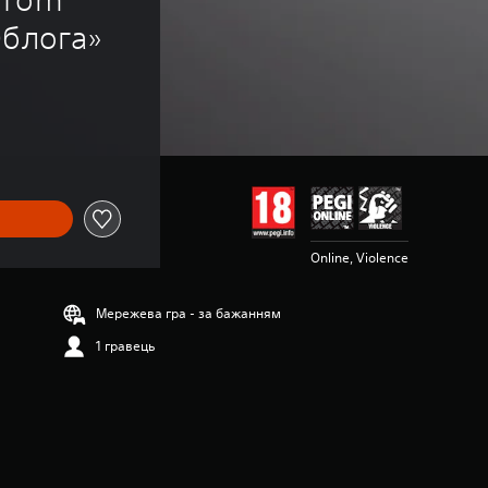
Облога»
Online, Violence
Мережева гра - за бажанням
1 гравець