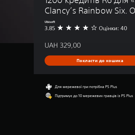
Clancy’s Rainbow Six. 
Ubisoft
3.85
Оцінки: 40
С
е
р
UAH 329,00
е
д
н
Покласти до кошика
я
о
ц
і
н
Для мережевої гри потрібна PS Plus
к
Підтримує до 10 мережевих гравців із PS Plus
а
:
3
.
8
5
з