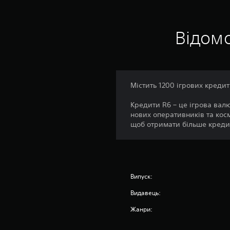
о
к
Відомо
Містить 1200 ігрових кредит
Кредити R6 – це ігрова валю
нових оперативників та кос
щоб отримати більше кредит
Випуск:
Видавець:
Жанри: