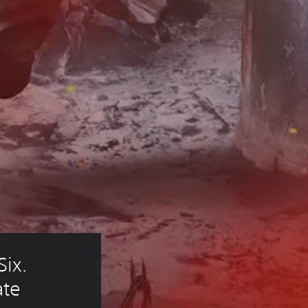
ix. 
te 