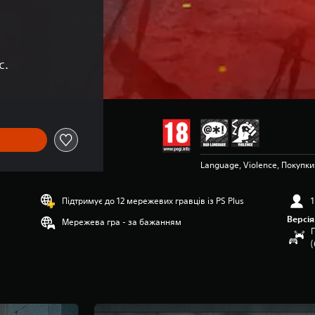
с.
Language, Violence, Покупки
Підтримує до 12 мережевих гравців із PS Plus
1
Версія
Мережева гра - за бажанням
П