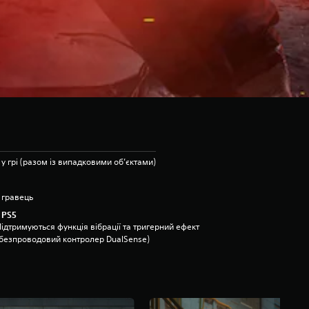
 у грі (разом із випадковими об’єктами)
 гравець
 PS5
ідтримуються функція вібрації та тригерний ефект
(безпроводовий контролер DualSense)