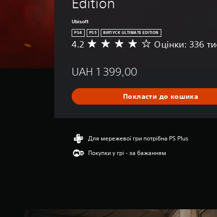
Edition
Ubisoft
PS4
PS5
ВИПУСК ULTIMATE EDITION
4.2
Оцінки: 336 ти
С
е
р
UAH 1 399,00
е
д
н
Покласти до кошика
я
о
ц
і
н
Для мережевої гри потрібна PS Plus
к
Покупки у грі - за бажанням
а
:
4
.
2
з
п