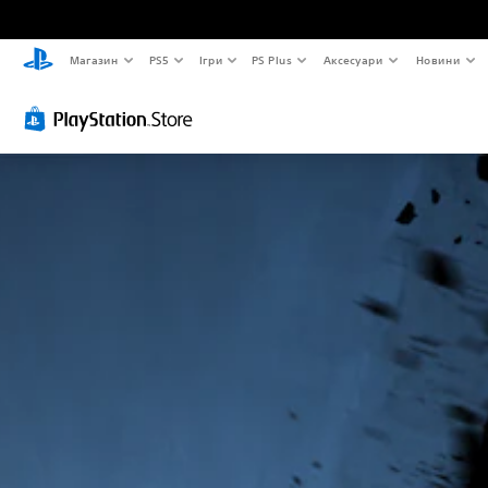
Магазин
PS5
Ігри
PS Plus
Аксесуари
Новини