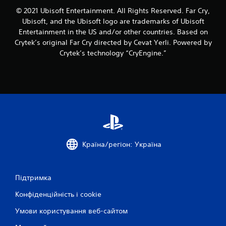
о
і
і
я
т
© 2021 Ubisoft Entertainment. All Rights Reserved. Far Cry,
л
в
в
и
г
е
Ubisoft, and the Ubisoft logo are trademarks of Ubisoft
в
(
г
р
р
і
Entertainment in the US and/or other countries. Based on
д
р
и
а
г
Crytek’s original Far Cry directed by Cevat Yerli. Powered by
у
о
.
р
М
Crytek’s technology “CryEngine.”
т
д
о
о
а
а
в
ж
н
т
о
н
а
м
к
а
л
у
о
в
а
п
б
в
ш
р
у
е
т
о
д
)
у
ц
ь
в
М
е
-
Країна/регіон: Україна
а
о
с
я
т
ж
і
к
и
н
.
и
н
а
Підтримка
й
а
і
ч
с
Ч
н
Конфіденційність і cookie
а
т
і
в
с
р
Умови користування веб-сайтом
т
е
п
о
р
к
р