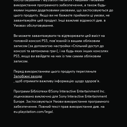
і
б
е
у
використання програмного забезпечення, а також будь-
ю
з
т
к
в
якими іншими додатковими умовами, що застосовуються до 
в
у
и
р
а
цього продукту. Якщо ви не бажаєте приймати ці умови, не 
а
а
т
а
н
завантажуйте цей продукт. Інші важливі відомості див. в 
л
р
н
н
н
Умовах обслуговування.
ь
и
н
а
я
н
л
я
д
г
Ви можете завантажувати та відтворювати цей вміст на 
о
и
і
о
р
головній консолі PS5, пов’язаній із вашим обліковим 
а
ш
н
п
о
записом (за допомогою настройки «Спільний доступ до 
б
е
о
в
ю
консолі та автономна гра»), і на будь-яких інших консолях 
о
д
м
.
PS5, якщо ви ввійдете на них із тим самим обліковим 
е
в
л
а
записом.
р
і
я
г
б
с
в
П
а
Перед використанням цього продукту перегляньте 
р
а
і
р
т
Запобіжні заходи
а
ж
ї
и
и
, щоб отримати важливу інформацію щодо здоров’я.
ц
л
д
м
з
і
и
ж
е
Програми Бібліотеки ©Sony Interactive Entertainment Inc. 
у
є
в
о
в
ліцензовано виключно для Sony Interactive Entertainment 
п
ю
и
а
Europe. Застосовуються Умови використання програмного 
й
к
и
х
м
забезпечення. Повний текст прав використання див. на 
с
о
з
н
п
eu.playstation.com/legal.
т
н
в
е
о
т
и
у
н
ч
р
к
к
н
а