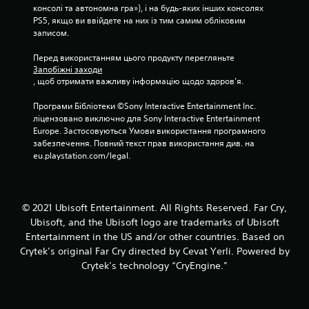
в
и
консолі та автономна гра»), і на будь-яких інших консолях 
к
в
і
к
PS5, якщо ви ввійдете на них із тим самим обліковим 
і
а
з
а
записом.
н
н
у
л
е
і
а
ь
Перед використанням цього продукту перегляньте 
м
с
л
н
Запобіжні заходи
а
у
ь
е
, щоб отримати важливу інформацію щодо здоров’я.
т
б
н
п
и
т
а
е
Програми Бібліотеки ©Sony Interactive Entertainment Inc. 
к
и
і
р
ліцензовано виключно для Sony Interactive Entertainment 
у
т
н
е
Europe. Застосовуються Умови використання програмного 
(
р
ф
м
забезпечення. Повний текст прав використання див. на 
л
и
о
і
eu.playstation.com/legal.
и
в
р
щ
ш
і
м
е
е
д
а
н
д
о
ц
н
© 2021 Ubisoft Entertainment. All Rights Reserved. Far Cry,
л
б
і
я
я
Ubisoft, and the Ubisoft logo are trademarks of Ubisoft
р
я
к
г
а
Entertainment in the US and/or other countries. Based on
,
о
р
ж
щ
Crytek’s original Far Cry directed by Cevat Yerli. Powered by
ж
и
а
о
Crytek’s technology “CryEngine.”
н
н
ю
с
о
е
т
т
г
в
ь
о
о
м