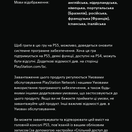
й
т
Мови відображення:
англійська, нідерландська,
і
и
к
у
німецька, португальська
п
з
и
в
(Бразилія), російська,
у
р
,
а
французька (Франція),
п
и
п
т
іспанська, італійська
и
х
р
и
н
о
о
г
и
т
в
о
т
е
а
р
Щоб грати в цю гру на PS5, можливо, доведеться оновити 
и
д
и
н
системне програмне забезпечення. Хоча ця гра 
і
о
з
підтримується на PS5, деякі функції, доступні на PS4, можуть 
і
г
д
о
бути відсутні. Додаткові відомості див. на сторінці 
с
р
а
н
PlayStation.com/bc.
о
у
т
т
в
б
к
а
Завантаження цього продукту регулюється Умовами 
и
т
о
л
обслуговування PlayStation Network і нашими Умовами 
й
в
и
ь
використання програмного забезпечення, а також будь-
п
и
т
н
якими іншими додатковими умовами, що застосовуються до 
р
й
р
е
цього продукту. Якщо ви не бажаєте приймати ці умови, не 
о
т
т
и
завантажуйте цей продукт. Інші важливі відомості див. в 
ц
е
а
Умовах обслуговування.
е
П
к
в
с
р
с
е
Ви можете завантажувати та відтворювати цей вміст на 
а
и
т
р
головній консолі PS5, пов’язаній із вашим обліковим 
б
х
і
т
записом (за допомогою настройки «Спільний доступ до 
о
о