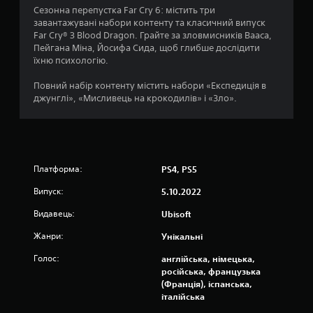
о
і
і
Сезонна перепустка Far Cry 6: містить три
я
т
л
в
в
завантажувані набори контенту та класичний випуск
и
г
е
в
(
Far Cry® 3 Blood Dragon. Грайте за зловмисників Вааса,
г
р
р
і
Пейгана Міна, Йосифа Сида, щоб глибше дослідити
д
р
и
а
г
їхню психологію.
у
о
.
р
М
т
д
о
о
Повний набір контенту містить набори «Експедиція в
а
а
в
ж
джунглі», «Мисливець на крокодилів» і «Зло».
н
т
о
н
а
м
к
а
л
у
о
в
а
п
б
в
ш
р
у
е
т
о
Платформа:
PS4, PS5
д
)
у
ц
ь
в
Випуск:
5.10.2022
М
е
-
а
о
с
я
т
Видавець:
Ubisoft
ж
і
к
и
н
.
и
Жанри:
Унікальні
н
а
й
а
і
Голос:
англійська, німецька,
ч
с
Ч
н
російська, французька
а
т
і
в
(Франція), іспанська,
с
р
т
е
італійська
п
о
р
к
р