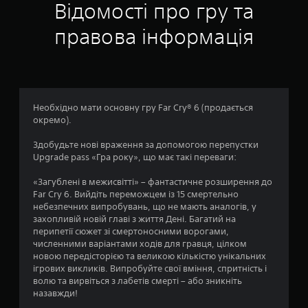
і
і
б
Відомості про гру та
е
у
ю
з
т
к
в
н
в
у
и
правова інформація
р
а
а
а
т
а
н
о
л
р
н
н
н
ь
и
н
а
я
к
н
л
я
д
г
о
и
і
о
р
а
ш
Необхідно мати основну гру Far Cry® 6 (продається
н
п
о
б
е
окремо).
о
в
ю
о
д
м
.
е
в
л
Здобудьте нові враження за допомогою перепустки
а
р
і
я
Upgrade pass «Гра року», що має такі переваги:
г
б
с
в
П
а
р
а
і
р
«Загублені в межисвітті» – фантастичне розширення до
т
а
ж
ї
Far Cry 6. Вийдіть переможцем із 15 смертельно
и
и
ц
л
д
небезпечних випробувань, що не мають аналогів, у
м
з
і
и
ж
захопливій новій главі з життя Дені. Багатий на
е
у
є
в
перипетії сюжет зі смертоносними ворогами,
о
в
п
ю
и
численними варіантами ходів для гравця, цілком
а
й
к
и
х
новою передісторією та великою кількістю унікальних
м
с
о
з
н
ігрових викликів. Випробуйте свої вміння, спритність і
п
т
н
в
е
волю та вирвіться з лабетів смерті – або зникніть
о
т
и
у
н
назавжди!
ч
р
к
к
н
а