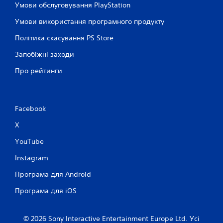
и
р
Умови обслуговування PlayStation
в
.
ю
и
Умови використання програмного продукту
в
к
а
о
Політика скасування PS Store
т
р
и
и
Запобіжні заходи
с
с
я
т
Про рейтинги
.
о
в
у
є
Facebook
т
ь
X
с
я
YouTube
у
Instagram
г
р
Програма для Android
і
.
Програма для iOS
М
© 2026 Sony Interactive Entertainment Europe Ltd. Усі
о