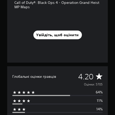
Call of Duty®: Black Ops 4 - Operation Grand Heist
в
MP Maps
і
5
,
7
т
и
Увійдіть, щоб оцінити
с
.
о
ц
і
н
о
к
С
4.20
Глобальні оцінки гравців
е
Оцінки: 5705
64%
р
11%
е
14%
д