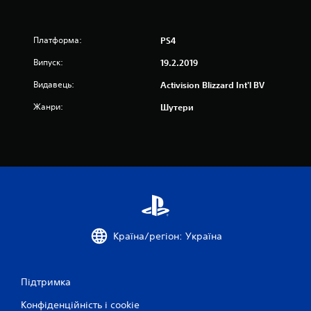
а
о
Платформа:
PS4
Випуск:
с
19.2.2019
Видавець:
Activision Blizzard Int'l BV
н
Жанри:
Шутери
о
в
і
5
7
Країна/регіон: Україна
0
5
Підтримка
о
Конфіденційність і cookie