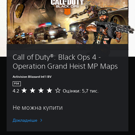
Call of Duty®: Black Ops 4 - 
Operation Grand Heist MP Maps
Activision Blizzard Int'l BV
PS4
4.2
Оцінки: 5,7 тис.
С
е
р
Не можна купити
е
д
н
Докладніше
я
о
ц