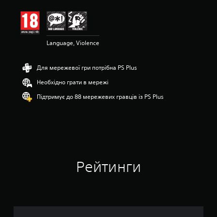
і
н
к
а
:
Language, Violence
4
.
Для мережевої гри потрібна PS Plus
2
з
Необхідно грати в мережі
п
’
Підтримує до 88 мережевих гравців із PS Plus
я
т
и
з
і
р
о
Рейтинги
к
н
а
о
с
н
о