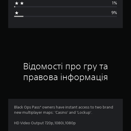
1%
н
9%
я
о
ц
і
н
Відомості про гру та
к
правова інформація
а
:
4
Black Ops Pass* owners have instant access to two brand
new multiplayer maps: 'Casino' and 'Lockup'.
.
HD Video Output 720p,1080i,1080p
2