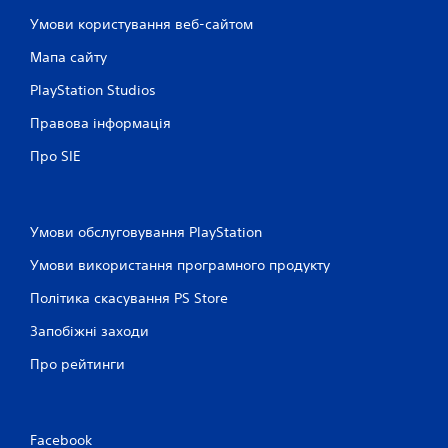
ц
Умови користування веб-сайтом
і
Мапа сайту
н
PlayStation Studios
Правова інформація
о
Про SIE
к
Умови обслуговування PlayStation
Умови використання програмного продукту
Політика скасування PS Store
Запобіжні заходи
Про рейтинги
Facebook