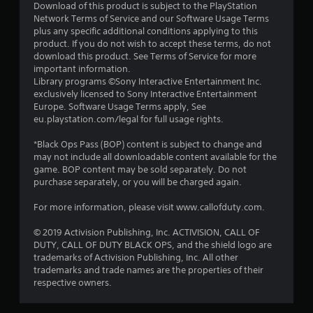
Download of this product is subject to the PlayStation
з
Network Terms of Service and our Software Usage Terms
plus any specific additional conditions applying to this
п
product. If you do not wish to accept these terms, do not
download this product. See Terms of Service for more
’
important information.
Library programs ©Sony Interactive Entertainment Inc.
я
exclusively licensed to Sony Interactive Entertainment
Europe. Software Usage Terms apply, See
т
eu.playstation.com/legal for full usage rights.
и
*Black Ops Pass (BOP) content is subject to change and
may not include all downloadable content available for the
з
game. BOP content may be sold separately. Do not
purchase separately, or you will be charged again.
і
For more information, please visit www.callofduty.com.
р
© 2019 Activision Publishing, Inc. ACTIVISION, CALL OF
DUTY, CALL OF DUTY BLACK OPS, and the shield logo are
о
trademarks of Activision Publishing, Inc. All other
trademarks and trade names are the properties of their
к
respective owners.
н