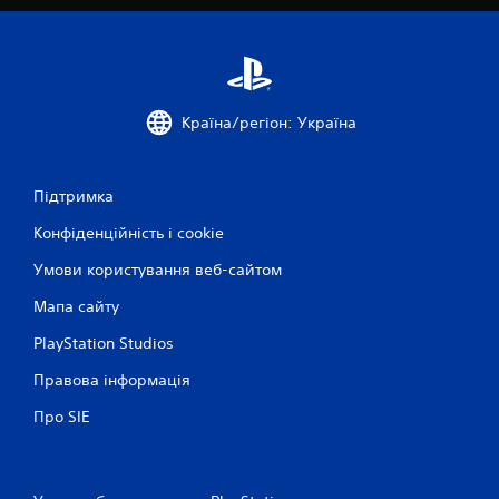
н
о
к
Країна/регіон: Україна
Підтримка
Конфіденційність і cookie
Умови користування веб-сайтом
Мапа сайту
PlayStation Studios
Правова інформація
Про SIE