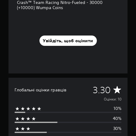
о
Crash™ Team Racing Nitro-Fueled - 30000
в
(+10000) Wumpa Coins
і
1
0
о
ц
і
Увійдіть, щоб оцінити
н
о
к
С
3.30
Глобальні оцінки гравців
е
Оцінки: 10
10%
р
40%
е
30%
д