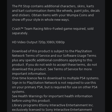
з
The Pit Stop contains additional characters, skins, karts
and kart customisation items like wheels, paint jobs, decals
п
and stickers. Obtain items with your Wumpa Coins and
show off your style in whole new ways.
’
Crash™ Team Racing Nitro-Fueled game required, sold
я
separately.
т
HD Video Output 720p,1080i,1080p
и
Download of this product is subject to the PlayStation
Network Terms of Service and our Software Usage Terms
з
plus any specific additional conditions applying to this
product. If you do not wish to accept these terms, do not
download this product. See Terms of Service for more
і
important information.
One-time licence fee to download to multiple PS4 systems.
р
Sign in to PlayStation Network is not required to use this
on your primary PS4, but is required for use on other PS4
о
systems.
See Health Warnings for important health information
к
before using this product.
Library programs ©Sony Interactive Entertainment Inc.
н
exclusively licensed to Sony Interactive Entertainment