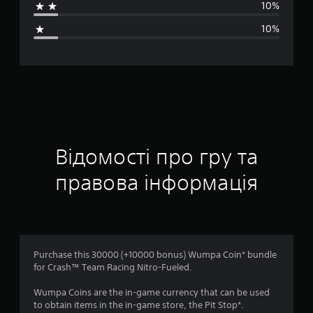
10%
н
10%
я
о
ц
і
н
Відомості про гру та
к
правова інформація
а
:
3
Purchase this 30000 (+10000 bonus) Wumpa Coin* bundle
for Crash™ Team Racing Nitro-Fueled.
.
Wumpa Coins are the in-game currency that can be used
3
to obtain items in the in-game store, the Pit Stop*.