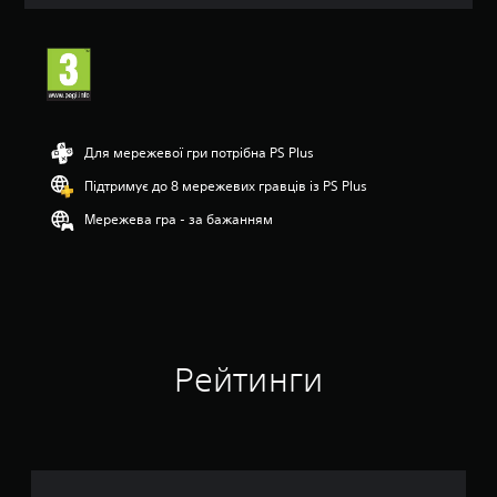
ц
і
н
к
а
:
3
.
Для мережевої гри потрібна PS Plus
3
з
Підтримує до 8 мережевих гравців із PS Plus
п
Мережева гра - за бажанням
’
я
т
и
з
і
р
о
Рейтинги
к
н
а
о
с
н