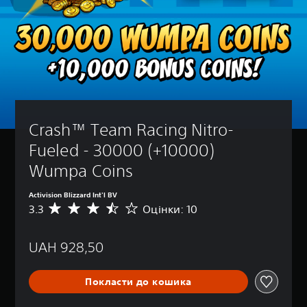
Crash™ Team Racing Nitro-
Fueled - 30000 (+10000) 
Wumpa Coins
Activision Blizzard Int'l BV
3.3
Оцінки: 10
С
е
р
UAH 928,50
е
д
н
Покласти до кошика
я
о