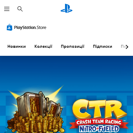
П
о
ш
у
к
Новинки
Колекції
Пропозиції
Підписки
Пошу