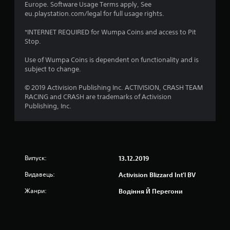
Europe. Software Usage Terms apply, See
а
eu.playstation.com/legal for full usage rights.
о
*INTERNET REQUIRED for Wumpa Coins and access to Pit
Stop.
с
Use of Wumpa Coins is dependent on functionality and is
н
subject to change.
о
© 2019 Activision Publishing Inc. ACTIVISION, CRASH TEAM
RACING and CRASH are trademarks of Activision
в
Publishing, Inc.
і
1
Випуск:
13.12.2019
0
Видавець:
Activision Blizzard Int'l BV
о
Жанри:
Водіння Й Перегони
ц
і