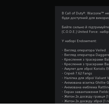
В Call of Duty®: Warzone™ н
буде доступний для викори
Бийте сильно й підтримуйте
(C.O.D.E.) United Force: набі
У наборі Endowment:
- Вигляд оператора Veiled
- Вигляд оператора Dagger
- Креслення з трасерами Ball
- Креслення з трасерами Bar
- Амулет для зброї Koriolis E
- Спрей 7.62 Fangs
- Наліпка для зброї Valiant 
- Анімована візитка Ghillie G
- Анімована емблема Rattli
- Екран завантаження Fieldc
- Жетон 2х досвіду гравця (1 
- Жетон 2х досвіду зброї (1 г