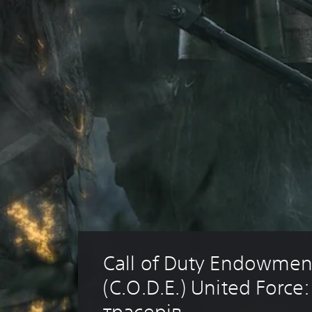
Call of Duty Endowmen
(C.O.D.E.) United Force:
трасерів