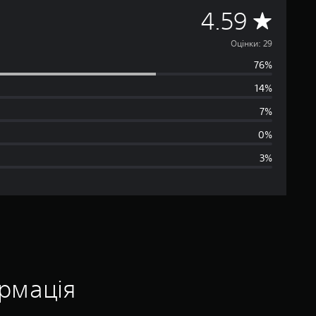
С
4.59
е
Оцінки: 29
76%
р
14%
е
7%
д
0%
3%
н
я
о
ц
і
ормація