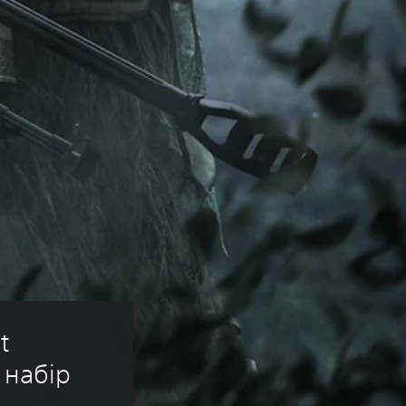
t 
 набір 