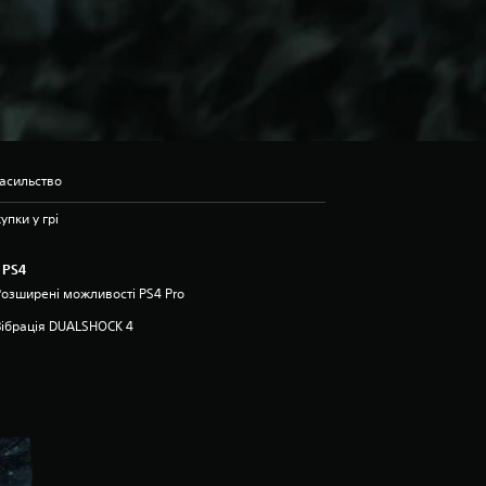
насильство
упки у грі
 PS4
Розширені можливості PS4 Pro
Вібрація DUALSHOCK 4