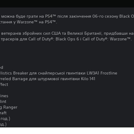
е можна буде грати на PS4™ після закінчення 06-го сезону Black O
стання у Warzone™ на PS4™.
 ветеранів збройних сил США та Великої Британії, придбавши наб
р трасерів для Call of Duty®: Black Ops 6 і Call of Duty®: Warzone™.
ed
istics Breaker для снайперської гвинтівки LW3A1 Frostline
reled Barrage для штурмової гвинтівки Kilo 141
ffect
Vines
lint
ng Ranger
raft
год.)
од.)