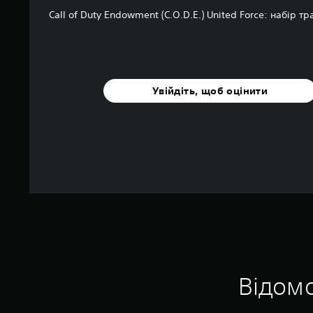
Call of Duty Endowment (C.O.D.E.) United Force: набір тр
Увійдіть, щоб оцінити
Відомо