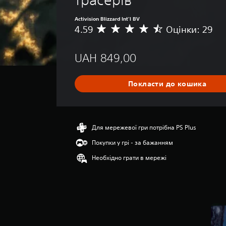
Activision Blizzard Int'l BV
4.59
Оцінки: 29
С
е
р
UAH 849,00
е
д
н
Покласти до кошика
я
о
ц
і
н
Для мережевої гри потрібна PS Plus
к
Покупки у грі - за бажанням
а
:
Необхідно грати в мережі
4
.
5
9
з
п
’