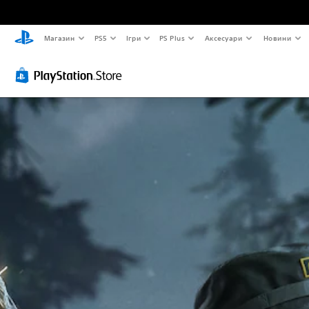
Магазин
PS5
Ігри
PS Plus
Аксесуари
Новини