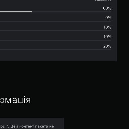
е
60%
р
0%
е
10%
д
10%
20%
н
я
о
ц
і
ормація
н
к
ps 7. Цей контент пакета не