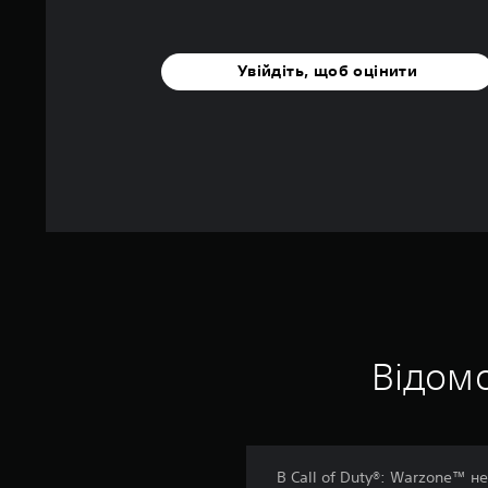
Увійдіть, щоб оцінити
Відомо
В Call of Duty®: Warzone™ н