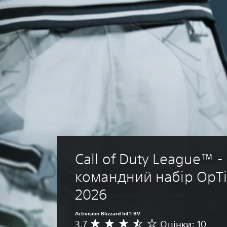
Call of Duty League™ - 
командний набір OpTi
2026
Activision Blizzard Int'l BV
3.7
Оцінки: 10
С