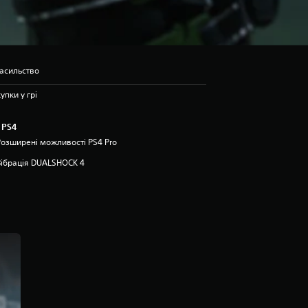
насильство
упки у грі
 PS4
Розширені можливості PS4 Pro
Вібрація DUALSHOCK 4