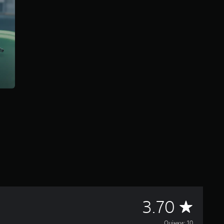
С
3.70
Оцінки: 10