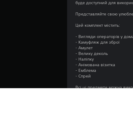
буде доступний для викори
Представляйте свою улюбле
Цей комплект містить:
- Вигляди операторів у дом
- Камуфляж для зброї
- Амулет
- Велику деколь
- Наліпку
- Анімована візитка
- Емблема
- Спрей
Всі ці предмети можна викори
Activision може оновлювати
Випуск: