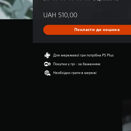
е
р
UAH 510,00
е
д
н
Покласти до кошика
я
о
ц
і
н
Для мережевої гри потрібна PS Plus
к
Покупки у грі - за бажанням
а
:
Необхідно грати в мережі
3
.
7
з
п
’
я
т
и
з