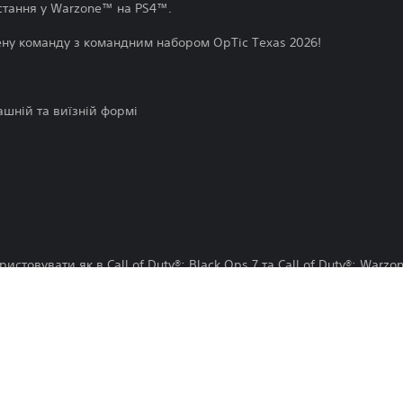
стання у Warzone™ на PS4™.
ну команду з командним набором OpTic Texas 2026!
ашній та виїзній формі
стовувати як в Call of Duty®: Black Ops 7 та Call of Duty®: Warzo
, замінювати чи видаляти цей внутрішньоігровий контент у будь-
Завантаження цього продукту регулю
16.12.2025
PlayStation Network і нашими Умовам