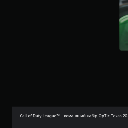
і
р
о
к
н
а
о
с
н
о
в
і
1
0
о
ц
і
н
о
к
Call of Duty League™ - командний набір OpTic Texas 20