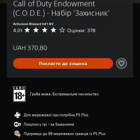
Call of Duty Endowment 
(C.O.D.E.) - Набір 'Захисник'
Activision Blizzard Int'l BV
4.01
Оцінки: 378
С
е
р
UAH 370,80
е
д
н
Покласти до кошика
я
о
ц
і
н
к
Груба мова, Екстремальне насильство
а
:
4
Для мережевої гри потрібна PS Plus
.
0
Покупки у грі - за бажанням
1
з
Підтримує до 99 мережевих гравців із PS Plus
п