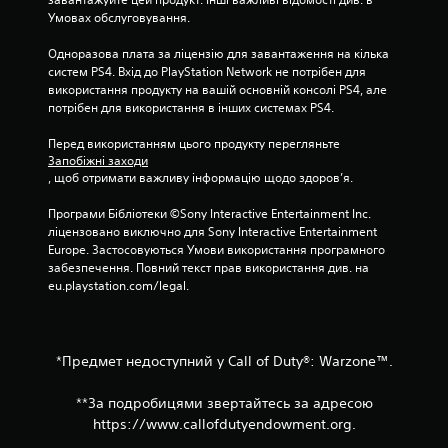
ц
Умовах обслуговування.
і
Одноразова плата за ліцензію для завантаження на кілька 
н
систем PS4. Вхід до PlayStation Network не потрібен для 
використання продукту на вашій основній консолі PS4, але 
о
потрібен для використання в інших системах PS4.
к
Перед використанням цього продукту перегляньте 
Запобіжні заходи
, щоб отримати важливу інформацію щодо здоров’я.
Програми Бібліотеки ©Sony Interactive Entertainment Inc. 
ліцензовано виключно для Sony Interactive Entertainment 
Europe. Застосовуються Умови використання програмного 
забезпечення. Повний текст прав використання див. на 
eu.playstation.com/legal.
*Предмет недоступний у Call of Duty®: Warzone™.
**За подробицями звертайтесь за адресою
https://www.callofdutyendowment.org.