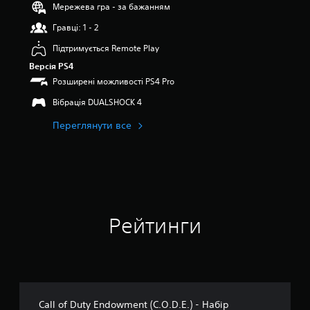
Мережева гра - за бажанням
’
я
Гравці: 1 - 2
т
и
Підтримується Remote Play
з
Версія PS4
і
Розширені можливості PS4 Pro
р
о
Вібрація DUALSHOCK 4
к
н
Переглянути все
а
о
с
н
о
в
і
3
Рейтинги
7
8
о
ц
і
н
Call of Duty Endowment (C.O.D.E.) - Набір
о