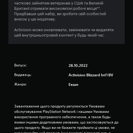
н
частково зайнятим ветеранам у США та Великій
Британії отримати високоякісні робочі місця**.
а
Придбавши цей набір, ви зробите свій особистий
внесок у цю ініціативу.
о
Activision може оновлювати, замінювати чи видаляти
с
цей внутрішньоігровий контент у будь-який час.
н
о
Випуск:
в
28.10.2022
Видавець:
Activision Blizzard Int'l BV
і
Жанри:
Екшн
3
7
Завантаження цього продукту регулюється Умовами 
8
обслуговування PlayStation Network і нашими Умовами 
використання програмного забезпечення, а також будь-
о
якими іншими додатковими умовами, що застосовуються до 
цього продукту. Якщо ви не бажаєте приймати ці умови, не 
завантажуйте цей продукт. Інші важливі відомості див. в 