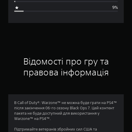
н
9%
я
о
ц
і
н
Відомості про гру та
к
правова інформація
а
:
4
В Call of Duty®: Warzone™ не можна буде грати на PS4™
після закінчення 06-го сезону Black Ops 7. Цей контент
.
пакета не буде доступний для використання у
Warzone™ на PS4™.
0
Підтримайте ветеранів збройних сил США та