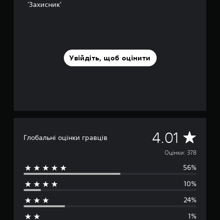
'Захисник'
к
Увійдіть, щоб оцінити
С
4.01
Глобальні оцінки гравців
е
Оцінки: 378
56%
р
10%
е
24%
д
1%