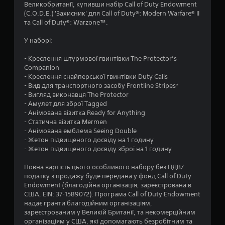
1
Великобританії, купивши набір Call of Duty Endowment
(C.O.D.E.) 'Захисник' для Call of Duty®: Modern Warfare® II
з
та Call of Duty®: Warzone™.
п
У наборі:
’
- Креслення штурмової гвинтівки The Protector’s
Companion
я
- Креслення снайперської гвинтівки Duty Calls
- Вид для транспортного засобу Frontline Stripes*
т
- Вигляд виконавця The Protector
- Амулет для зброї Tagged
и
- Анімована візитка Ready for Anything
- Статична візитка Mermen
- Анімована емблема Seeing Double
з
- Жетон підвищеного досвіду на 1 годину
- Жетон підвищеного досвіду зброї на 1 годину
і
Повна вартість цього особливого набору без ПДВ/
р
податку з продажу буде передана у фонд Call of Duty
Endowment (благодійна організація, зареєстрована в
о
США, EIN: 37-1589072). Програма Call of Duty Endowment
надає гранти благодійним організаціям,
к
зареєстрованим у Великій Британії, та некомерційним
організаціям у США, які допомагають безробітним та