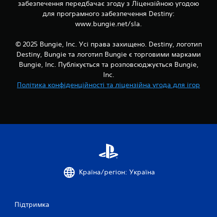
к
забезпечення передбачає згоду з Ліцензійною угодою
і
для програмного забезпечення Destiny:
м
www.bungie.net/sla.
о
ж
© 2025 Bungie, Inc. Усі права захищено. Destiny, логотип
л
и
Destiny, Bungie та логотип Bungie є торговими марками
в
Bungie, Inc. Публікується та розповсюджується Bungie,
о
Inc.
с
Політика конфіденційності та ліцензійна угода для ігор
т
і
і
н
в
е
р
т
у
в
Країна/регіон: Україна
а
н
н
я
Підтримка
д