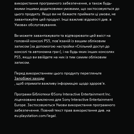
використання програмного забезпечення, а також будь-
ю
якими іншими додатковими умовами, що застосовуються до 
в
цього продукту. Якщо ви не бажаєте приймати ці умови, не 
а
завантажуйте цей продукт. Інші важливі відомості див. в 
н
Умовах обслуговування.
н
я
Ви можете завантажувати та відтворювати цей вміст на 
головній консолі PS5, пов’язаній із вашим обліковим 
і
записом (за допомогою настройки «Спільний доступ до 
н
консолі та автономна гра»), і на будь-яких інших консолях 
в
PS5, якщо ви ввійдете на них із тим самим обліковим 
е
записом.
р
с
Перед використанням цього продукту перегляньте 
і
Запобіжні заходи
ї
, щоб отримати важливу інформацію щодо здоров’я.
д
Програми Бібліотеки ©Sony Interactive Entertainment Inc. 
ж
ліцензовано виключно для Sony Interactive Entertainment 
о
Europe. Застосовуються Умови використання програмного 
й
забезпечення. Повний текст прав використання див. на 
с
eu.playstation.com/legal.
т
и
к