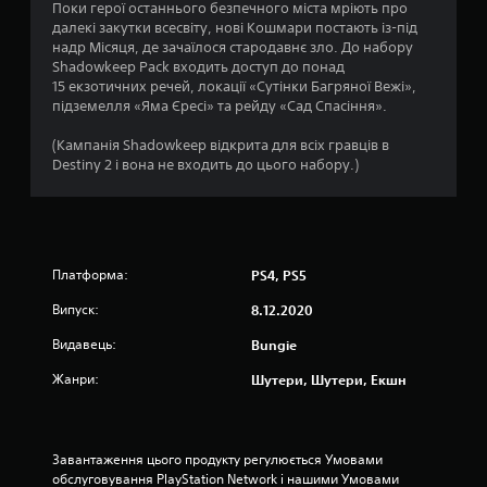
Поки герої останнього безпечного міста мріють про
л
5
далекі закутки всесвіту, нові Кошмари постають із-під
и
надр Місяця, де зачаїлося стародавнє зло. До набору
в
Shadowkeep Pack входить доступ до понад
о
о
15 екзотичних речей, локації «Сутінки Багряної Вежі»,
с
підземелля «Яма Єресі» та рейду «Сад Спасіння».
ц
т
і
(Кампанія Shadowkeep відкрита для всіх гравців в
і
д
Destiny 2 і вона не входить до цього набору.)
ж
н
о
й
о
с
т
к
и
Платформа:
PS4, PS5
к
і
Випуск:
8.12.2020
в
Видавець:
Bungie
.
Жанри:
Шутери, Шутери, Екшн
Р
е
г
Завантаження цього продукту регулюється Умовами 
у
обслуговування PlayStation Network і нашими Умовами 
л