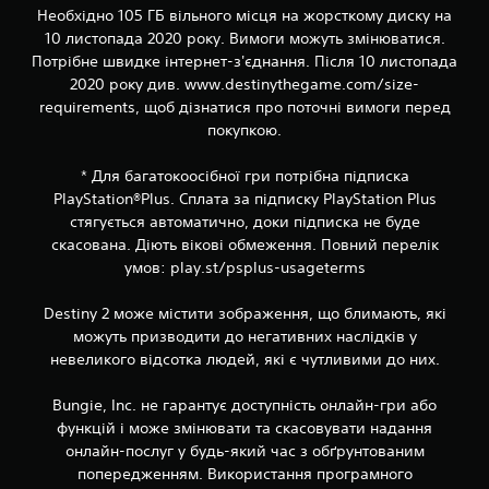
і
Необхідно 105 ГБ вільного місця на жорсткому диску на
в
10 листопада 2020 року. Вимоги можуть змінюватися.
(
Потрібне швидке інтернет-з'єднання. Після 10 листопада
о
2020 року див. www.destinythegame.com/size-
с
requirements, щоб дізнатися про поточні вимоги перед
н
покупкою.
о
в
* Для багатокоосібної гри потрібна підписка
н
PlayStation®Plus. Сплата за підписку PlayStation Plus
е
стягується автоматично, доки підписка не буде
)
скасована. Діють вікові обмеження. Повний перелік
Н
умов: play.st/psplus-usageterms
а
д
Destiny 2 може містити зображення, що блимають, які
а
ю
можуть призводити до негативних наслідків у
т
невеликого відсотка людей, які є чутливими до них.
ь
с
Bungie, Inc. не гарантує доступність онлайн-гри або
я
функцій і може змінювати та скасовувати надання
д
онлайн-послуг у будь-який час з обґрунтованим
е
я
попередженням. Використання програмного