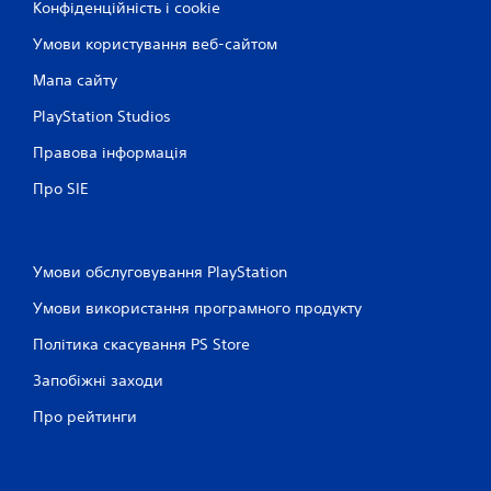
ж
Конфіденційність і cookie
о
Умови користування веб-сайтом
й
с
Мапа сайту
т
и
PlayStation Studios
к
і
Правова інформація
в
.
Про SIE
М
о
Умови обслуговування PlayStation
ж
н
Умови використання програмного продукту
а
Політика скасування PS Store
г
р
Запобіжні заходи
а
т
Про рейтинги
и
б
е