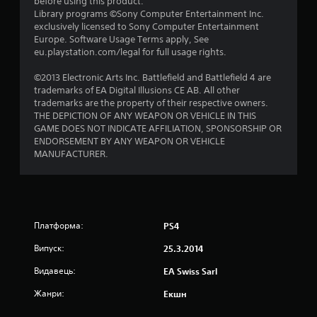
before using this product.
Library programs ©Sony Computer Entertainment Inc.
р
exclusively licensed to Sony Computer Entertainment
Europe. Software Usage Terms apply, See
о
eu.playstation.com/legal for full usage rights.
к
©2013 Electronic Arts Inc. Battlefield and Battlefield 4 are
trademarks of EA Digital Illusions CE AB. All other
н
trademarks are the property of their respective owners.
THE DEPICTION OF ANY WEAPON OR VEHICLE IN THIS
а
GAME DOES NOT INDICATE AFFILIATION, SPONSORSHIP OR
ENDORSEMENT BY ANY WEAPON OR VEHICLE
о
MANUFACTURER.
с
н
о
Платформа:
PS4
Випуск:
25.3.2014
в
Видавець:
EA Swiss Sarl
і
Жанри:
Екшн
1