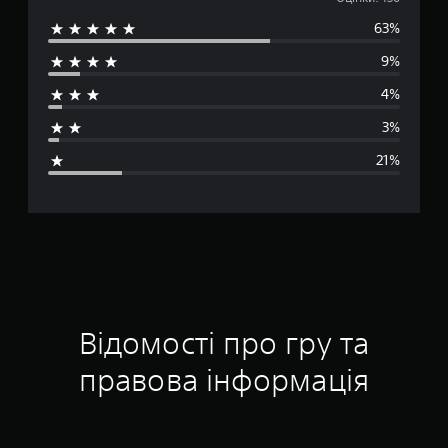
е
63%
р
9%
е
4%
д
3%
н
21%
я
о
ц
і
н
Відомості про гру та
к
правова інформація
а
: