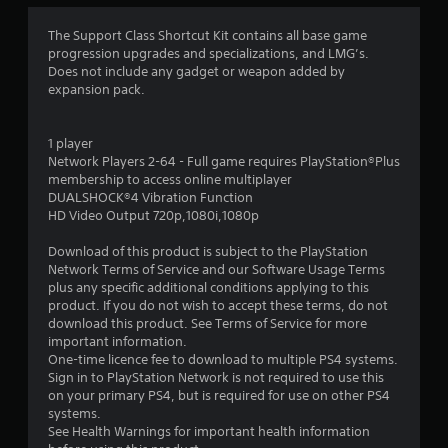
3
The Support Class Shortcut Kit contains all base game
progression upgrades and specializations, and LMG’s.
.
Does not include any gadget or weapon added by
expansion pack.
9
1
1 player
Network Players 2-64 - Full game requires PlayStation®Plus
з
membership to access online multiplayer
DUALSHOCK®4 Vibration Function
п
HD Video Output 720p,1080i,1080p
’
Download of this product is subject to the PlayStation
Network Terms of Service and our Software Usage Terms
я
plus any specific additional conditions applying to this
product. If you do not wish to accept these terms, do not
т
download this product. See Terms of Service for more
important information.
и
One-time licence fee to download to multiple PS4 systems.
Sign in to PlayStation Network is not required to use this
on your primary PS4, but is required for use on other PS4
з
systems.
See Health Warnings for important health information
і