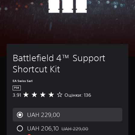
Battlefield 4™ Support 
Shortcut Kit
EA Swiss Sarl
PS4
3.91
Оцінки: 136
С
е
р
е
UAH 229,00
д
н
UAH 206,10
я
UAH 229,00
Знижка від початкової ціни UAH 22
о