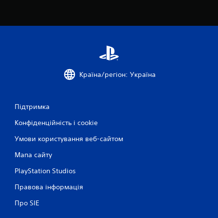
3
6
о
ц
Країна/регіон: Україна
і
н
Підтримка
о
Конфіденційність і cookie
к
Умови користування веб-сайтом
Мапа сайту
PlayStation Studios
Правова інформація
Про SIE