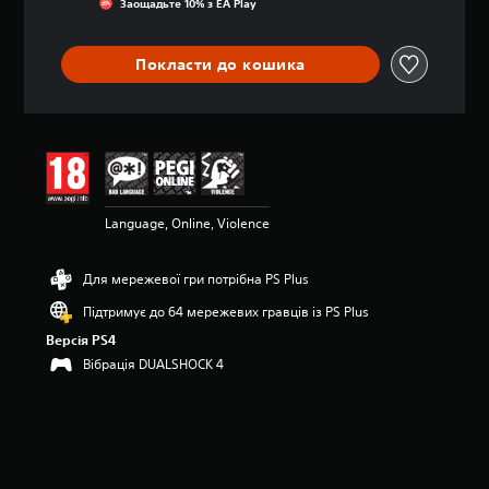
Заощадьте 10% з EA Play
ц
і
н
Покласти до кошика
к
а
:
3
.
9
1
з
Language, Online, Violence
п
’
я
Для мережевої гри потрібна PS Plus
т
и
Підтримує до 64 мережевих гравців із PS Plus
з
Версія PS4
і
Вібрація DUALSHOCK 4
р
о
к
н
а
о
с