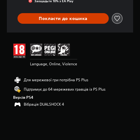
Заощадьте 10% з EA Play
ц
і
н
Покласти до кошика
к
а
:
4
.
5
7
з
Language, Online, Violence
п
’
я
Для мережевої гри потрібна PS Plus
т
и
Підтримує до 64 мережевих гравців із PS Plus
з
Версія PS4
і
Вібрація DUALSHOCK 4
р
о
к
н
а
о
с