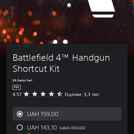
Battlefield 4™ Handgun 
Shortcut Kit
EA Swiss Sarl
PS4
4.57
Оцінки: 3,3 тис.
С
е
р
е
UAH 159,00
д
н
UAH 143,10
я
UAH 159,00
Знижка від початкової ціни UAH 159
о