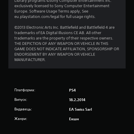
Library programs ©Sony Computer Entertainment Inc.
exclusively licensed to Sony Computer Entertainment
р
Europe. Software Usage Terms apply, See
eu.playstation.com/legal for full usage rights.
о
©2013 Electronic Arts Inc. Battlefield and Battlefield 4 are
к
trademarks of EA Digital Illusions CE AB. All other
trademarks are the property of their respective owners.
н
THE DEPICTION OF ANY WEAPON OR VEHICLE IN THIS
GAME DOES NOT INDICATE AFFILIATION, SPONSORSHIP OR
а
ENDORSEMENT BY ANY WEAPON OR VEHICLE
MANUFACTURER.
о
с
н
Платформа:
PS4
о
Випуск:
18.2.2014
в
Видавець:
EA Swiss Sarl
і
Жанри:
Екшн
3