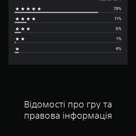
е
78%
р
11%
е
6%
д
1%
н
4%
я
о
ц
і
н
Відомості про гру та
к
правова інформація
а
: