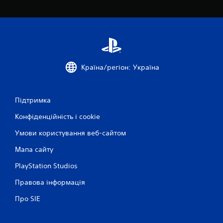
3
4
4
о
Країна/регіон: Україна
ц
Підтримка
і
Конфіденційність і cookie
н
Умови користування веб-сайтом
о
Мапа сайту
к
PlayStation Studios
Правова інформація
Про SIE