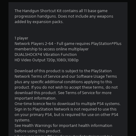
4
The Handgun Shortcut Kit contains all 11 base game
progression handguns. Does not include any weapons
.
added by expansion packs.
5
1 player
7
Network Players 2-64 - Full game requires PlayStation®Plus
membership to access online multiplayer
з
DUALSHOCK®4 Vibration Function
HD Video Output 720p,1080i,1080p
п
Download of this product is subject to the PlayStation
’
Network Terms of Service and our Software Usage Terms
plus any specific additional conditions applying to this
я
product. If you do not wish to accept these terms, do not
download this product. See Terms of Service for more
т
important information.
One-time licence fee to download to multiple PS4 systems.
и
Sign in to PlayStation Network is not required to use this
on your primary PS4, but is required for use on other PS4
systems.
з
See Health Warnings for important health information
before using this product.
і