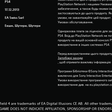
PS4
PlayStation Network і нашими Умовам
забезпечення, а також будь-якими і
17.12.2013
застосовуються до цього продукту. Як
EA Swiss Sarl
умови, не завантажуйте цей продукт. І
Умовах обслуговування.
Екшн, Шутери, Шутери
Одноразова плата за ліцензію для за
PS4. Вхід до PlayStation Network не п
продукту на вашій основній консолі PS
використання в інших системах PS4.
Перед використанням цього продукту
Запобіжні заходи
, щоб отримати важливу інформацію 
Програми Бібліотеки ©Sony Interactive
виключно для Sony Interactive Entert
Умови використання програмного заб
використання див. на eu.playstation.c
efield 4 are trademarks of EA Digital Illusions CE AB. All other tradem
S GAME DOES NOT INDICATE AFFILIATION, SPONSORSHIP OR ENDO