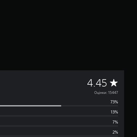
С
4.45
е
Оцінки: 15447
73%
р
13%
е
7%
д
2%