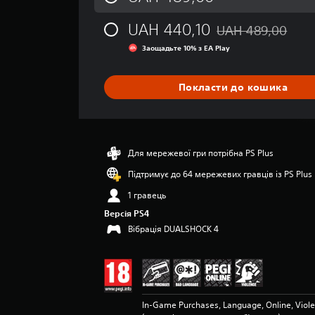
д
н
UAH 440,10
UAH 489,00
я
Знижка від початков
о
Заощадьте 10% з EA Play
ц
і
н
Покласти до кошика
к
а
:
4
.
Для мережевої гри потрібна PS Plus
4
Підтримує до 64 мережевих гравців із PS Plus
5
з
1 гравець
п
Версія PS4
’
Вібрація DUALSHOCK 4
я
т
и
з
і
р
In-Game Purchases, Language, Online, Viole
о