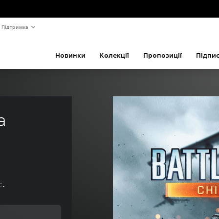
Підтримка
Новинки
Колекції
Пропозиції
Підпи
a 
с.