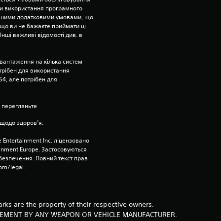
.
и використання програмного 
ншими додатковими умовами, що 
4
що ви не бажаєте приймати ці 
нші важливі відомості див. в 
5
з
вантаження на кілька систем 
отрібен для використання 
4, але потрібен для 
п
’
 перегляньте 
я
щодо здоров’я.
 Entertainment Inc. ліцензовано 
т
ainment Europe. Застосовуються 
езпечення. Повний текст прав 
и
om/legal.
з
і
arks are the property of their respective owners.
RSEMENT BY ANY WEAPON OR VEHICLE MANUFACTURER.