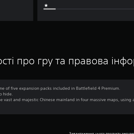
сті про гру та правова інф
 one of five expansion packs included in Battlefield 4 Premium.
o hide.
he vast and majestic Chinese mainland in four massive maps, using 
Завантаження цього продукту регулю