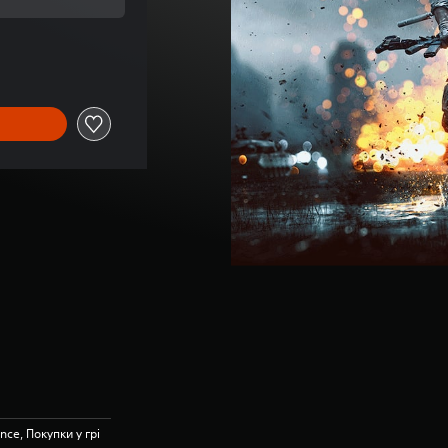
ої ціни UAH 489,00
nce, Покупки у грі