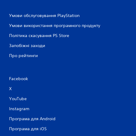
е
н
Умови обслуговування PlayStation
с
о
Умови використання програмного продукту
р
н
Політика скасування PS Store
о
Запобіжні заходи
г
о
Про рейтинги
к
е
р
у
Facebook
в
X
а
н
YouTube
н
я
Instagram
М
Програма для Android
о
ж
Програма для iOS
н