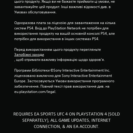
цього продукту. Якщо ви не бажаєте приймати ці умови, не 
и
завантажуйте цей продукт. Інші важливі відомості див. в 
с
Умовах обслуговування.
т
о
Одноразова плата за ліцензію для завантаження на кілька 
в
систем PS4. Вхід до PlayStation Network не потрібен для 
у
використання продукту на вашій основній консолі PS4, але 
ю
потрібен для використання в інших системах PS4.
ч
и
Перед використанням цього продукту перегляньте 
р
Запобіжні заходи
у
, щоб отримати важливу інформацію щодо здоров’я.
х
о
Програми Бібліотеки ©Sony Interactive Entertainment Inc. 
в
ліцензовано виключно для Sony Interactive Entertainment 
і
Europe. Застосовуються Умови використання програмного 
е
забезпечення. Повний текст прав використання див. на 
л
eu.playstation.com/legal.
е
м
е
н
REQUIRES EA SPORTS UFC 4 ON PLAYSTATION 4 (SOLD
т
и
SEPARATELY), ALL GAME UPDATES, INTERNET
к
CONNECTION, & AN EA ACCOUNT.
е