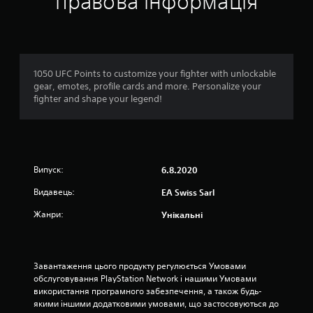
правова інформація
с
н
п
е
я
н
р
М
а
о
о
ц
ж
і
1050 UFC Points to customize your fighter with unlockable
в
н
ї
gear, emotes, profile cards and more. Personalize your
а
б
fighter and shape your legend!
і
г
е
р
з
а
1
п
т
о
и
о
с
у
Випуск:
6.8.2020
л
г
ц
і
Видавець:
р
EA Swiss Sarl
д
у
і
о
Жанри:
Унікальні
,
в
н
н
н
е
о
в
о
с
Завантаження цього продукту регулюється Умовами 
и
т
обслуговування PlayStation Network і нашими Умовами 
к
к
і
використання програмного забезпечення, а також будь-
о
.
якими іншими додатковими умовами, що застосовуються до 
р