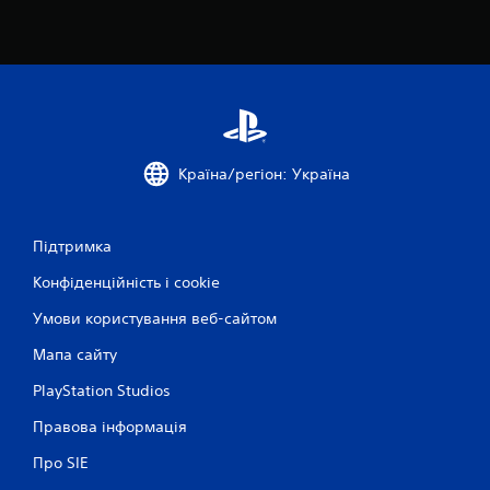
р
у
в
а
н
н
я
.
Країна/регіон: Україна
М
о
ж
Підтримка
н
Конфіденційність і cookie
а
г
Умови користування веб-сайтом
р
а
Мапа сайту
т
PlayStation Studios
и
б
Правова інформація
е
з
Про SIE
с