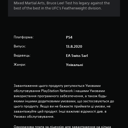
и
Mixed Martial Arts, Bruce Lee! Test his legacy against the
о
с
best of the best in the UFC's Featherweight division.
т
в
о
в
і
у
ю
4
Платформа:
PS4
ч
и
Випуск:
13.8.2020
0
р
у
Видавець:
EA Swiss Sarl
9
х
о
Жанри:
Унікальні
о
в
і
ц
е
л
Завантаження цього продукту регулюється Умовами 
е
і
обслуговування PlayStation Network і нашими Умовами 
м
використання програмного забезпечення, а також будь-
е
н
якими іншими додатковими умовами, що застосовуються до 
н
цього продукту. Якщо ви не бажаєте приймати ці умови, не 
т
о
завантажуйте цей продукт. Інші важливі відомості див. в 
и
Умовах обслуговування.
к
к
е
Одноразова плата за ліцензію для завантаження на кілька 