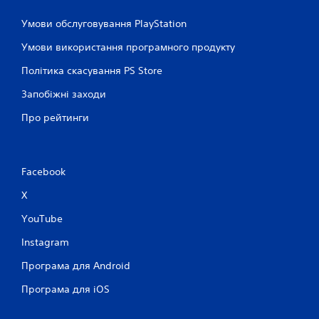
а
г
Умови обслуговування PlayStation
р
а
Умови використання програмного продукту
т
и
Політика скасування PS Store
у
г
Запобіжні заходи
р
Про рейтинги
у
,
н
е
в
Facebook
и
к
X
о
YouTube
р
и
Instagram
с
т
Програма для Android
о
в
Програма для iOS
у
ю