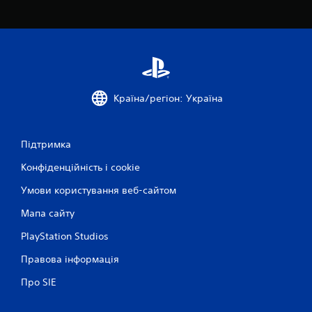
е
н
с
о
р
н
о
Країна/регіон: Україна
г
о
к
Підтримка
е
р
Конфіденційність і cookie
у
Умови користування веб-сайтом
в
а
Мапа сайту
н
н
PlayStation Studios
я
Правова інформація
М
о
Про SIE
ж
н