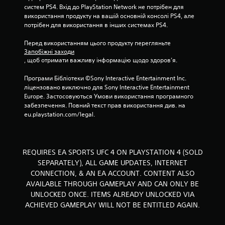
р
систем PS4. Вхід до PlayStation Network не потрібен для 
у
використання продукту на вашій основній консолі PS4, але 
в
потрібен для використання в інших системах PS4.
а
н
Перед використанням цього продукту перегляньте 
н
Запобіжні заходи
я
, щоб отримати важливу інформацію щодо здоров’я.
.
Програми Бібліотеки ©Sony Interactive Entertainment Inc. 
ліцензовано виключно для Sony Interactive Entertainment 
М
Europe. Застосовуються Умови використання програмного 
о
забезпечення. Повний текст прав використання див. на 
ж
eu.playstation.com/legal.
н
а
г
р
REQUIRES EA SPORTS UFC 4 ON PLAYSTATION 4 (SOLD
а
SEPARATELY), ALL GAME UPDATES, INTERNET
т
CONNECTION, & AN EA ACCOUNT. CONTENT ALSO
и
AVAILABLE THROUGH GAMEPLAY AND CAN ONLY BE
б
UNLOCKED ONCE. ITEMS ALREADY UNLOCKED VIA
е
ACHIEVED GAMEPLAY WILL NOT BE ENTITLED AGAIN.
з
с