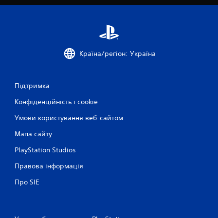
е
н
с
о
р
Країна/регіон: Україна
н
о
г
о
Підтримка
к
Конфіденційність і cookie
е
р
Умови користування веб-сайтом
у
в
Мапа сайту
а
PlayStation Studios
н
н
Правова інформація
я
Про SIE
М
о
ж
н