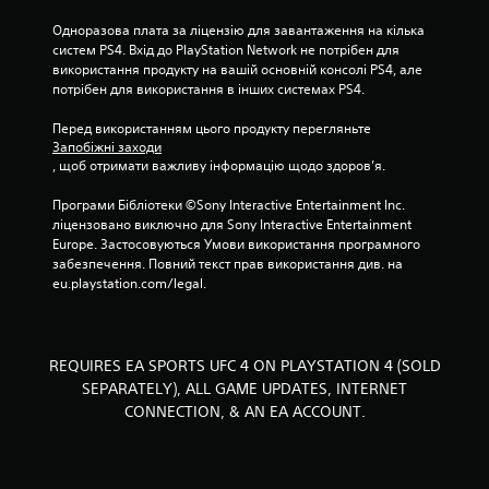
р
у
Одноразова плата за ліцензію для завантаження на кілька 
в
систем PS4. Вхід до PlayStation Network не потрібен для 
а
використання продукту на вашій основній консолі PS4, але 
н
потрібен для використання в інших системах PS4.
н
я
Перед використанням цього продукту перегляньте 
Запобіжні заходи
.
, щоб отримати важливу інформацію щодо здоров’я.
М
Програми Бібліотеки ©Sony Interactive Entertainment Inc. 
о
ліцензовано виключно для Sony Interactive Entertainment 
ж
Europe. Застосовуються Умови використання програмного 
забезпечення. Повний текст прав використання див. на 
н
eu.playstation.com/legal.
а
г
р
а
REQUIRES EA SPORTS UFC 4 ON PLAYSTATION 4 (SOLD
т
SEPARATELY), ALL GAME UPDATES, INTERNET
и
CONNECTION, & AN EA ACCOUNT.
б
е
з
с