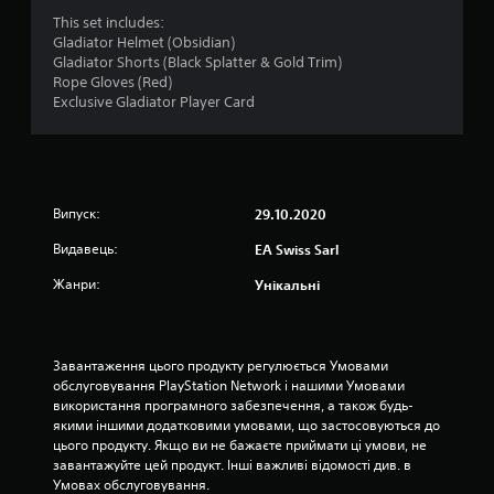
и
This set includes:
с
1
Gladiator Helmet (Obsidian)
т
Gladiator Shorts (Black Splatter & Gold Trim)
о
о
Rope Gloves (Red)
в
Exclusive Gladiator Player Card
у
ц
ю
ч
і
и
р
н
у
Випуск:
29.10.2020
х
о
о
Видавець:
EA Swiss Sarl
в
к
Жанри:
Унікальні
і
е
л
е
м
Завантаження цього продукту регулюється Умовами 
е
обслуговування PlayStation Network і нашими Умовами 
н
використання програмного забезпечення, а також будь-
т
якими іншими додатковими умовами, що застосовуються до 
и
цього продукту. Якщо ви не бажаєте приймати ці умови, не 
к
завантажуйте цей продукт. Інші важливі відомості див. в 
е
Умовах обслуговування.