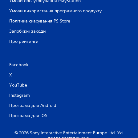
Умови обслуговування PlayStation
а
г
Умови використання програмного продукту
р
а
Політика скасування PS Store
т
и
Запобіжні заходи
у
г
Про рейтинги
р
у
,
н
Facebook
е
в
X
и
к
YouTube
о
Instagram
р
и
Програма для Android
с
т
Програма для iOS
о
в
у
© 2026 Sony Interactive Entertainment Europe Ltd. Усі
ю