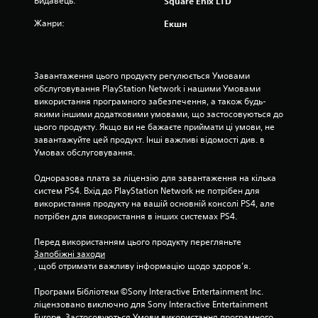
Видавець:
Square Enix LTD
а
Жанри:
Екшн
о
с
Завантаження цього продукту регулюється Умовами 
н
обслуговування PlayStation Network і нашими Умовами 
використання програмного забезпечення, а також будь-
о
якими іншими додатковими умовами, що застосовуються до 
цього продукту. Якщо ви не бажаєте приймати ці умови, не 
в
завантажуйте цей продукт. Інші важливі відомості див. в 
Умовах обслуговування.
і
Одноразова плата за ліцензію для завантаження на кілька 
1
систем PS4. Вхід до PlayStation Network не потрібен для 
використання продукту на вашій основній консолі PS4, але 
7
потрібен для використання в інших системах PS4.
9
Перед використанням цього продукту перегляньте 
Запобіжні заходи
0
, щоб отримати важливу інформацію щодо здоров’я.
о
Програми Бібліотеки ©Sony Interactive Entertainment Inc. 
ліцензовано виключно для Sony Interactive Entertainment 
Europe. Застосовуються Умови використання програмного 