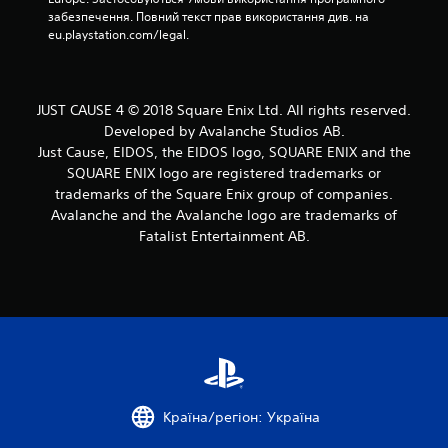
ц
забезпечення. Повний текст прав використання див. на 
eu.playstation.com/legal.
і
н
JUST CAUSE 4 © 2018 Square Enix Ltd. All rights reserved.
о
Developed by Avalanche Studios AB.
к
Just Cause, EIDOS, the EIDOS logo, SQUARE ENIX and the
SQUARE ENIX logo are registered trademarks or
trademarks of the Square Enix group of companies.
Avalanche and the Avalanche logo are trademarks of
Fatalist Entertainment AB.
Країна/регіон: Україна