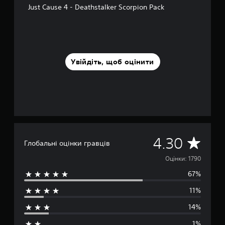
Just Cause 4 - Deathstalker Scorpion Pack
в
і
1
,
7
т
Увійдіть, щоб оцінити
и
с
.
о
ц
і
н
о
к
С
4.30
Глобальні оцінки гравців
е
Оцінки: 1790
67%
р
11%
е
14%
д
1%