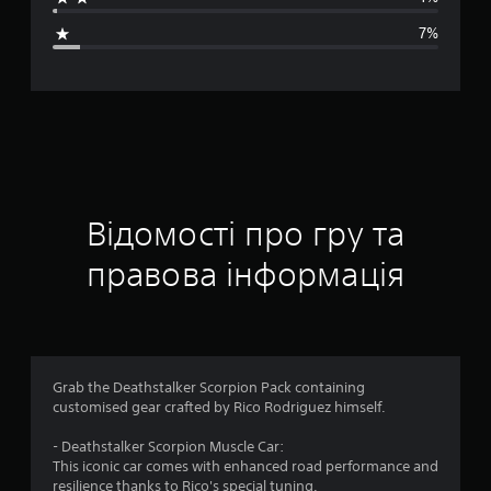
н
7%
я
о
ц
і
н
Відомості про гру та
к
правова інформація
а
:
4
Grab the Deathstalker Scorpion Pack containing
customised gear crafted by Rico Rodriguez himself.
.
- Deathstalker Scorpion Muscle Car:
3
This iconic car comes with enhanced road performance and
resilience thanks to Rico's special tuning.