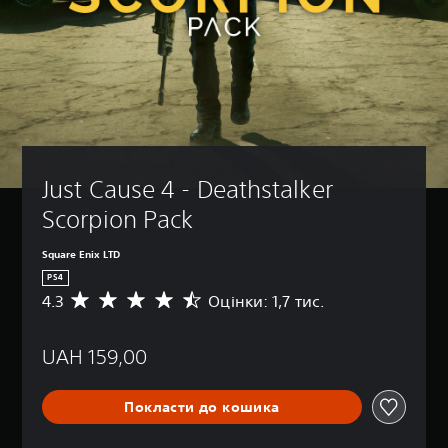
Just Cause 4 - Deathstalker 
Scorpion Pack
Square Enix LTD
PS4
4.3
Оцінки: 1,7 тис.
С
е
р
UAH 159,00
е
д
н
Покласти до кошика
я
о
ц