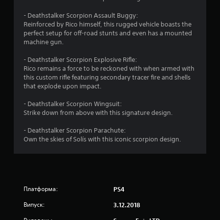
з
- Deathstalker Scorpion Assault Buggy:
п
Reinforced by Rico himself, this rugged vehicle boasts the
perfect setup for off-road stunts and even has a mounted
’
machine gun.
я
- Deathstalker Scorpion Explosive Rifle:
Rico remains a force to be reckoned with when armed with
т
this custom rifle featuring secondary tracer fire and shells
that explode upon impact.
и
- Deathstalker Scorpion Wingsuit:
з
Strike down from above with this signature design.
- Deathstalker Scorpion Parachute:
і
Own the skies of Solís with this iconic scorpion design.
р
о
к
Платформа:
PS4
н
Випуск:
3.12.2018