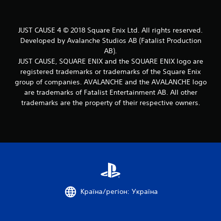
в
і
JUST CAUSE 4 © 2018 Square Enix Ltd. All rights reserved.
1
Developed by Avalanche Studios AB (Fatalist Production
AB).
3
JUST CAUSE, SQUARE ENIX and the SQUARE ENIX logo are
registered trademarks or trademarks of the Square Enix
7
group of companies. AVALANCHE and the AVALANCHE logo
7
are trademarks of Fatalist Entertainment AB. All other
trademarks are the property of their respective owners.
о
ц
і
н
о
Країна/регіон: Україна
к