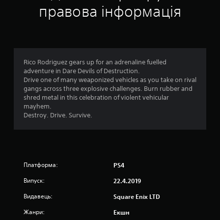
к
правова інформація
а
:
4
Rico Rodriguez gears up for an adrenaline fuelled
adventure in Dare Devils of Destruction.
.
Drive one of many weaponized vehicles as you take on rival
gangs across three explosive challenges. Burn rubber and
3
shred metal in this celebration of violent vehicular
mayhem.
8
Destroy. Drive. Survive.
з
п
Платформа:
PS4
’
Випуск:
22.4.2019
я
Видавець:
Square Enix LTD
т
Жанри:
Екшн