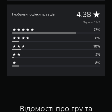
С
4.38
Глобальні оцінки гравців
е
Оцінки: 1377
73%
р
8%
е
10%
д
2%
н
8%
я
о
ц
і
н
Відомості про гру та