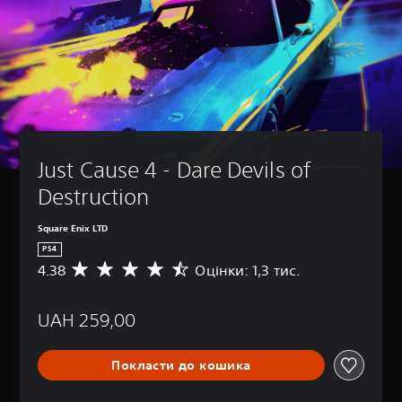
Just Cause 4 - Dare Devils of 
Destruction
Square Enix LTD
PS4
4.38
Оцінки: 1,3 тис.
С
е
р
UAH 259,00
е
д
н
Покласти до кошика
я
о
ц