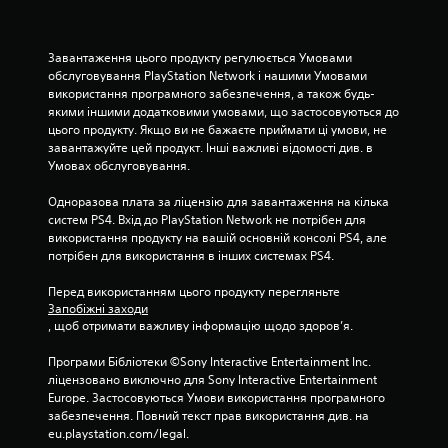
и
з
Завантаження цього продукту регулюється Умовами 
обслуговування PlayStation Network і нашими Умовами 
і
використання програмного забезпечення, а також будь-
якими іншими додатковими умовами, що застосовуються до 
р
цього продукту. Якщо ви не бажаєте приймати ці умови, не 
завантажуйте цей продукт. Інші важливі відомості див. в 
о
Умовах обслуговування.
к
Одноразова плата за ліцензію для завантаження на кілька 
систем PS4. Вхід до PlayStation Network не потрібен для 
н
використання продукту на вашій основній консолі PS4, але 
потрібен для використання в інших системах PS4.
а
Перед використанням цього продукту перегляньте 
о
Запобіжні заходи
, щоб отримати важливу інформацію щодо здоров’я.
с
Програми Бібліотеки ©Sony Interactive Entertainment Inc. 
н
ліцензовано виключно для Sony Interactive Entertainment 
Europe. Застосовуються Умови використання програмного 
о
забезпечення. Повний текст прав використання див. на 
eu.playstation.com/legal.