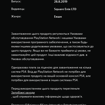
Випуск:
28.8.2019
и
Видавець:
Square Enix LTD
з
Жанри:
Екшн
і
р
Завантаження цього продукту регулюється Умовами 
обслуговування PlayStation Network і нашими Умовами 
о
використання програмного забезпечення, а також будь-
якими іншими додатковими умовами, що застосовуються до 
к
цього продукту. Якщо ви не бажаєте приймати ці умови, не 
завантажуйте цей продукт. Інші важливі відомості див. в 
н
Умовах обслуговування.
а
Одноразова плата за ліцензію для завантаження на кілька 
систем PS4. Вхід до PlayStation Network не потрібен для 
о
використання продукту на вашій основній консолі PS4, але 
потрібен для використання в інших системах PS4.
с
Перед використанням цього продукту перегляньте 
н
Запобіжні заходи
, щоб отримати важливу інформацію щодо здоров’я.
о
Програми Бібліотеки ©Sony Interactive Entertainment Inc. 