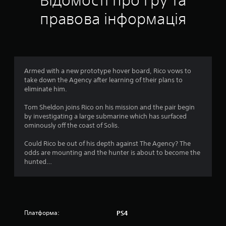
Відомості про гру та
к
правова інформація
а
:
4
Armed with a new prototype hover board, Rico vows to
take down the Agency after learning of their plans to
.
eliminate him.
4
Tom Sheldon joins Rico on his mission and the pair begin
by investigating a large submarine which has surfaced
6
ominously off the coast of Solis.
з
Could Rico be out of his depth against The Agency? The
odds are mounting and the hunter is about to become the
п
hunted…
’
я
Платформа:
PS4
т