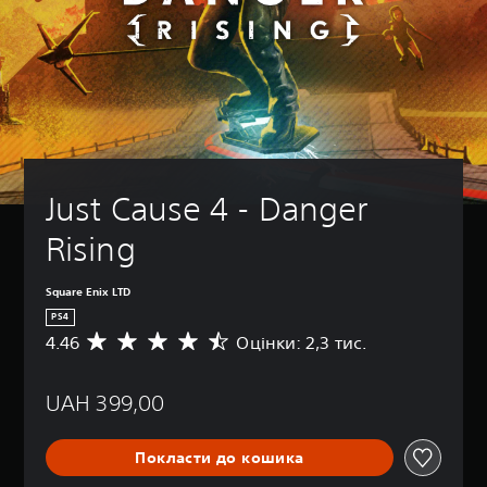
Just Cause 4 - Danger 
Rising
Square Enix LTD
PS4
4.46
Оцінки: 2,3 тис.
С
е
р
UAH 399,00
е
д
н
Покласти до кошика
я
о