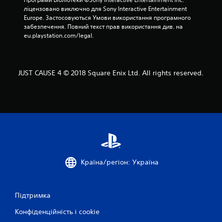
в
ліцензовано виключно для Sony Interactive Entertainment 
Europe. Застосовуються Умови використання програмного 
і
забезпечення. Повний текст прав використання див. на 
eu.playstation.com/legal.
2
3
JUST CAUSE 4 © 2018 Square Enix Ltd. All rights reserved.
3
6
о
ц
і
Країна/регіон: Україна
н
о
Підтримка
к
Конфіденційність і cookie