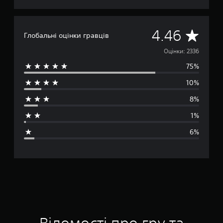
С
4.46
Глобальні оцінки гравців
е
Оцінки: 2336
75%
р
10%
е
8%
д
1%
н
6%
я
о
ц
і
н