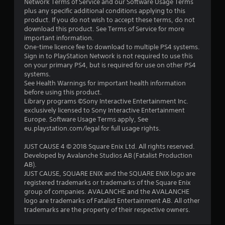
Network Terms of Service and our Software Usage Terms
plus any specific additional conditions applying to this
о
product. If you do not wish to accept these terms, do not
download this product. See Terms of Service for more
с
important information.
One-time licence fee to download to multiple PS4 systems.
н
Sign in to PlayStation Network is not required to use this
on your primary PS4, but is required for use on other PS4
о
systems.
See Health Warnings for important health information
в
before using this product.
Library programs ©Sony Interactive Entertainment Inc.
і
exclusively licensed to Sony Interactive Entertainment
Europe. Software Usage Terms apply, See
1
eu.playstation.com/legal for full usage rights.
7
JUST CAUSE 4 © 2018 Square Enix Ltd. All rights reserved.
Developed by Avalanche Studios AB (Fatalist Production
0
AB).
JUST CAUSE, SQUARE ENIX and the SQUARE ENIX logo are
1
registered trademarks or trademarks of the Square Enix
group of companies. AVALANCHE and the AVALANCHE
о
logo are trademarks of Fatalist Entertainment AB. All other
trademarks are the property of their respective owners.
ц