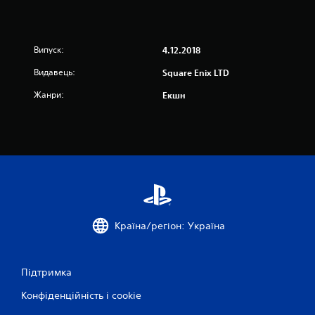
і
н
Випуск:
4.12.2018
о
Видавець:
Square Enix LTD
Жанри:
к
Екшн
Країна/регіон: Україна
Підтримка
Конфіденційність і cookie