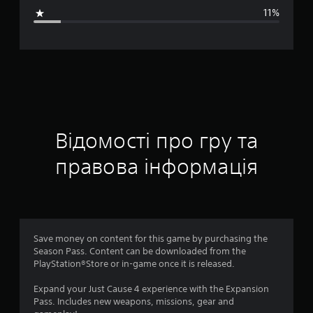
н
11%
я
о
ц
і
н
Відомості про гру та
к
правова інформація
а
:
4
Save money on content for this game by purchasing the
Season Pass. Content can be downloaded from the
.
PlayStation®Store or in-game once it is released.
2
Expand your Just Cause 4 experience with the Expansion
Pass. Includes new weapons, missions, gear and