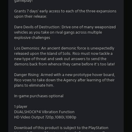
з
gameplay!
п
Grants 7 days' early access to each of the three expansions
upon their release:
’
Dare Devils of Destruction: Drive one of many weaponized
я
vehicles as you take on rival gangs across multiple
explosive challenges
т
Los Demonios: An ancient demonic force is unexpectedly
и
released upon the Island of Solis. Rico must now tackle a
new type of threat and seek out answers to send the
з
demons back from whence they came before it’s too late!
Danger Rising: Armed with a new prototype hover board,
і
Rico vows to take down the Agency after learning of their
plans to eliminate him.
р
In-game purchases optional
о
1 player
к
DUALSHOCK®4 Vibration Function
HD Video Output 720p,1080i,1080p
н
Download of this product is subject to the PlayStation
а