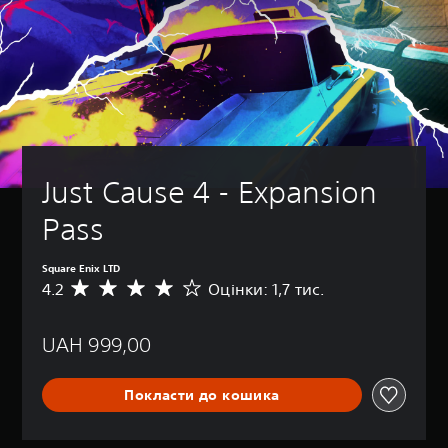
Just Cause 4 - Expansion 
Pass
Square Enix LTD
4.2
Оцінки: 1,7 тис.
С
е
р
UAH 999,00
е
д
н
Покласти до кошика
я
о
ц