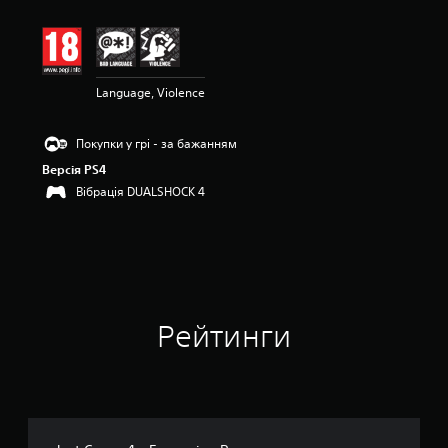
і
н
к
а
:
Language, Violence
4
.
2
Покупки у грі - за бажанням
з
п
Версія PS4
’
Вібрація DUALSHOCK 4
я
т
и
з
і
р
о
Рейтинги
к
н
а
о
с
н
о