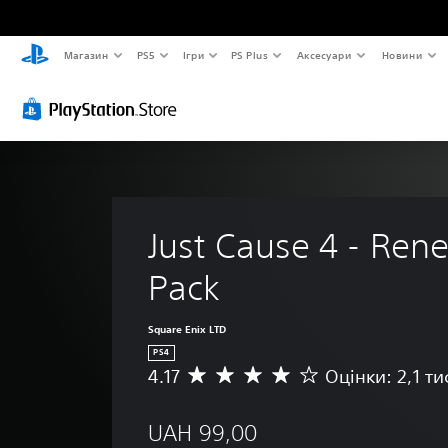
Магазин
PS5
Ігри
PS Plus
Аксесуари
Новини
Just Cause 4 - Ren
Pack
Square Enix LTD
PS4
4.17
Оцінки: 2,1 ти
С
е
р
UAH 99,00
е