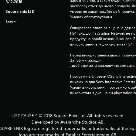
забезпечення, а також будь-якими і
3.12.2018
застосовуються до цього продукту. Як
Square Enix LTD
умови, не завантажуйте цей продукт. І
Умовах обслуговування.
Екшн
Одноразова плата за ліцензію для за
PS4. Вхід до PlayStation Network не п
продукту на вашій основній консолі PS
використання в інших системах PS4.
Перед використанням цього продукту
Запобіжні заходи
, щоб отримати важливу інформацію 
Програми Бібліотеки ©Sony Interactive
виключно для Sony Interactive Entert
Умови використання програмного заб
використання див. на eu.playstation.c
JUST CAUSE 4 © 2018 Square Enix Ltd. All rights reserved.
Developed by Avalanche Studios AB.
QUARE ENIX logo are registered trademarks or trademarks of the Sq
logo are trademarks of Fatalist Entertainment AB.