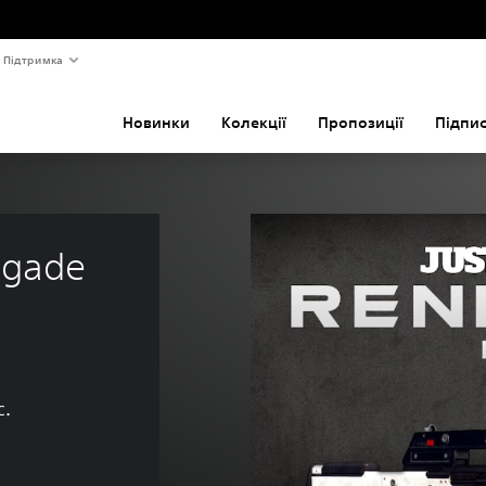
Підтримка
Новинки
Колекції
Пропозиції
Підпи
egade 
с.