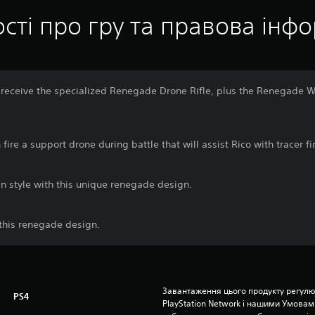
сті про гру та правова інф
receive the specialized Renegade Drone Rifle, plus the Renegade 
fire a support drone during battle that will assist Rico with tracer fi
 in style with this unique renegade design.
h this renegade design.
Завантаження цього продукту регулю
PS4
PlayStation Network і нашими Умовам