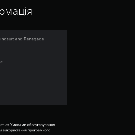
і
ормація
н
к
Wingsuit and Renegade
а
:
re.
4
.
1
7
з
ється Умовами обслуговування 
и використання програмного 