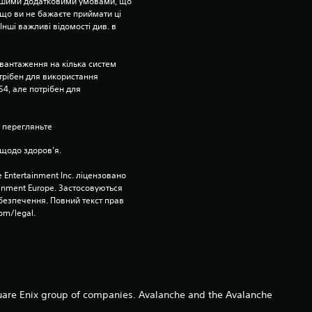
п
ншими додатковими умовами, що 
що ви не бажаєте приймати ці 
’
нші важливі відомості див. в 
я
вантаження на кілька систем 
отрібен для використання 
т
4, але потрібен для 
и
 перегляньте 
з
щодо здоров’я.
і
 Entertainment Inc. ліцензовано 
ainment Europe. Застосовуються 
езпечення. Повний текст прав 
р
om/legal.
о
к
н
uare Enix group of companies. Avalanche and the Avalanche