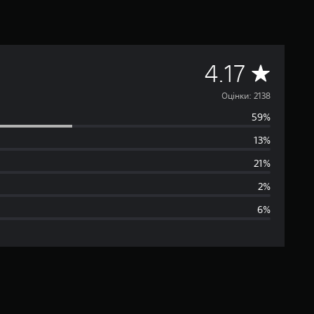
С
4.17
е
Оцінки: 2138
59%
р
13%
е
21%
д
2%
6%
н
я
о
ц