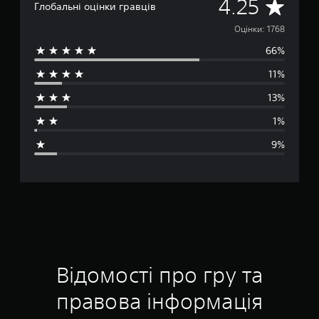
С
4.25
Глобальні оцінки гравців
е
Оцінки: 1768
66%
р
11%
е
13%
д
1%
н
9%
я
о
ц
і
н
Відомості про гру та
к
правова інформація