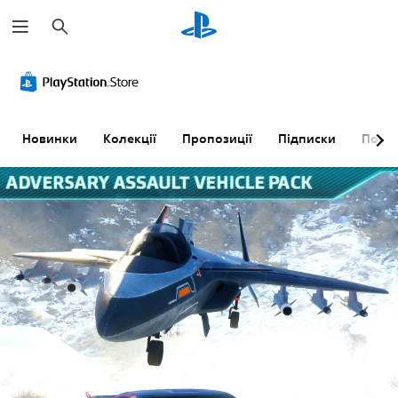
П
о
ш
у
к
Новинки
Колекції
Пропозиції
Підписки
Пошу