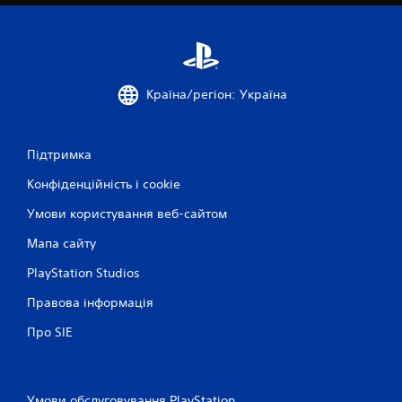
1
7
6
Країна/регіон: Україна
8
Підтримка
о
Конфіденційність і cookie
ц
Умови користування веб-сайтом
і
Мапа сайту
н
PlayStation Studios
о
Правова інформація
к
Про SIE
Умови обслуговування PlayStation