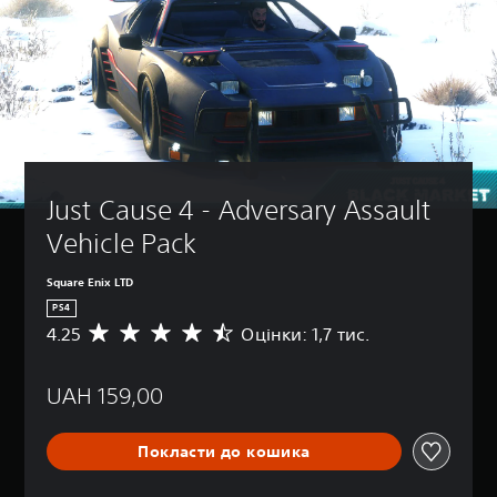
Just Cause 4 - Adversary Assault 
Vehicle Pack
Square Enix LTD
PS4
4.25
Оцінки: 1,7 тис.
С
е
р
UAH 159,00
е
д
н
Покласти до кошика
я
о
ц