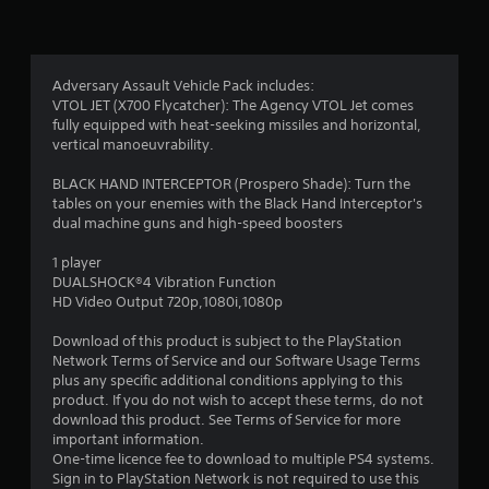
а
:
4
Adversary Assault Vehicle Pack includes:
VTOL JET (X700 Flycatcher): The Agency VTOL Jet comes
.
fully equipped with heat-seeking missiles and horizontal,
vertical manoeuvrability.
2
BLACK HAND INTERCEPTOR (Prospero Shade): Turn the
5
tables on your enemies with the Black Hand Interceptor's
dual machine guns and high-speed boosters
з
1 player
п
DUALSHOCK®4 Vibration Function
HD Video Output 720p,1080i,1080p
’
Download of this product is subject to the PlayStation
я
Network Terms of Service and our Software Usage Terms
plus any specific additional conditions applying to this
т
product. If you do not wish to accept these terms, do not
download this product. See Terms of Service for more
и
important information.
One-time licence fee to download to multiple PS4 systems.
Sign in to PlayStation Network is not required to use this
з