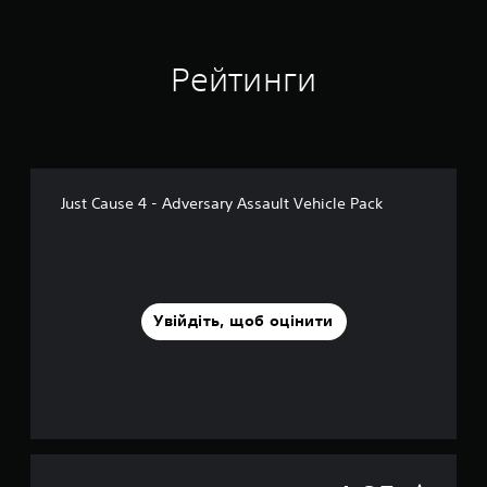
о
в
і
Рейтинги
1
,
7
т
и
с
.
Just Cause 4 - Adversary Assault Vehicle Pack
о
ц
і
н
о
к
Увійдіть, щоб оцінити