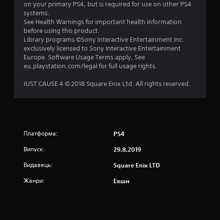
on your primary PS4, but is required for use on other PS4
systems.
і
See Health Warnings for important health information
before using this product.
р
Library programs ©Sony Interactive Entertainment Inc.
exclusively licensed to Sony Interactive Entertainment
о
Europe. Software Usage Terms apply, See
eu.playstation.com/legal for full usage rights.
к
JUST CAUSE 4 © 2018 Square Enix Ltd. All rights reserved.
н
а
о
Платформа:
PS4
с
Випуск:
29.8.2019
н
Видавець:
Square Enix LTD
о
Жанри:
Екшн
в
і