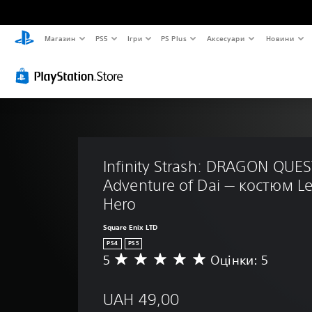
Магазин
PS5
Ігри
PS Plus
Аксесуари
Новини
Infinity Strash: DRAGON QUES
Adventure of Dai — костюм L
Hero
Square Enix LTD
PS4
PS5
5
Оцінки: 5
С
е
р
UAH 49,00
е