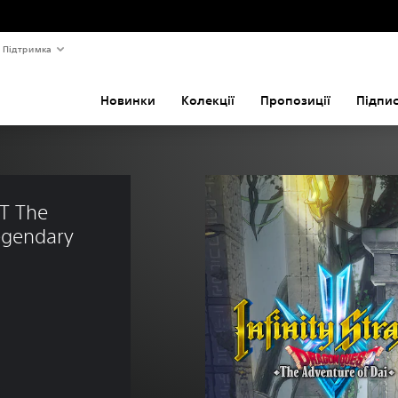
Підтримка
Новинки
Колекції
Пропозиції
Підпи
T The 
egendary 