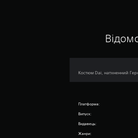
Відомо
Костюм Dai, натхненний Героє
Платформа:
Випуск:
Видавець:
Жанри: