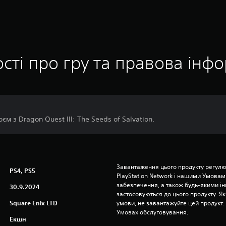
сті про гру та правова інф
м з Dragon Quest III: The Seeds of Salvation.
Завантаження цього продукту регулю
PS4, PS5
PlayStation Network і нашими Умовам
забезпечення, а також будь-якими і
30.9.2024
застосовуються до цього продукту. Як
Square Enix LTD
умови, не завантажуйте цей продукт. І
Умовах обслуговування.
Екшн