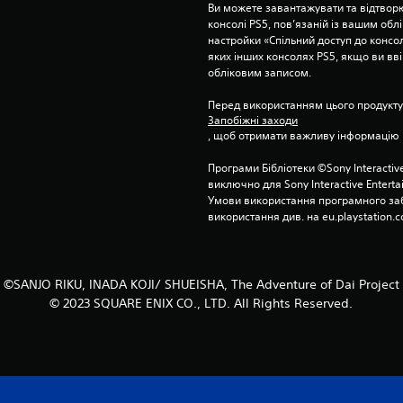
Ви можете завантажувати та відтворю
консолі PS5, пов’язаній із вашим об
настройки «Спільний доступ до консолі
яких інших консолях PS5, якщо ви вві
обліковим записом.
Перед використанням цього продукту
Запобіжні заходи
, щоб отримати важливу інформацію 
Програми Бібліотеки ©Sony Interactive
виключно для Sony Interactive Entert
Умови використання програмного заб
використання див. на eu.playstation.c
©SANJO RIKU, INADA KOJI/ SHUEISHA, The Adventure of Dai Project
© 2023 SQUARE ENIX CO., LTD. All Rights Reserved.