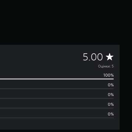
С
5.00
е
Оцінки: 5
100%
р
0%
е
0%
д
0%
0%
н
я