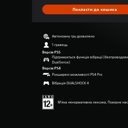
д
н
Покласти до кошика
я
о
ц
і
н
Автономну гру дозволено
к
а
1 гравець
:
Версія PS5
5
Підтримується функція вібрації (безпроводов
з
DualSense)
п
Версія PS4
’
Розширені можливості PS4 Pro
я
т
Вібрація DUALSHOCK 4
и
з
і
М’яка ненормативна лексика, Помірне на
р
о
к
н
а