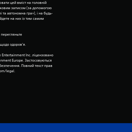
’
вати цей вміст на головній 
ліковим записом (за допомогою 
я
 та автономна гра»), і на будь-
йдете на них із тим самим 
т
 перегляньте 
и
щодо здоров’я.
з
 Entertainment Inc. ліцензовано 
ainment Europe. Застосовуються 
і
езпечення. Повний текст прав 
om/legal.
р
о
к
н
а