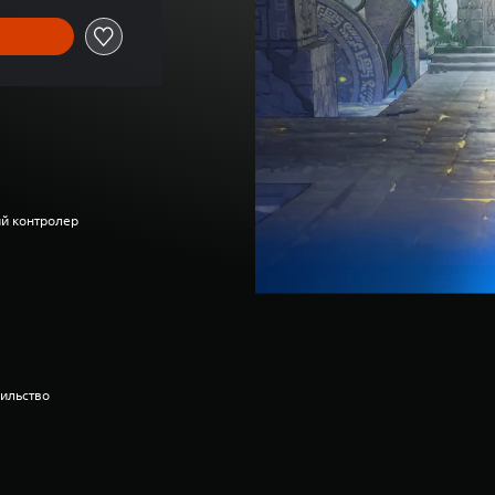
ий контролер
сильство