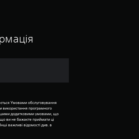
о
ц
і
ормація
н
к
а
:
5
ється Умовами обслуговування 
и використання програмного 
з
ншими додатковими умовами, що 
що ви не бажаєте приймати ці 
нші важливі відомості див. в 
п