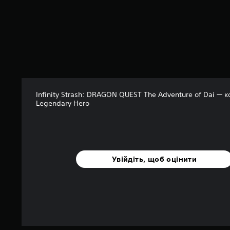
о
с
н
о
в
і
5
о
ц
і
Infinity Strash: DRAGON QUEST The Adventure of Dai — 
н
Legendary Hero
о
к
Увійдіть, щоб оцінити