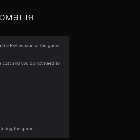
ц
і
ормація
н
к
n the PS4 version of the game
а
a cost and you do not need to
:
5
з
п
’
pleting the game.
я