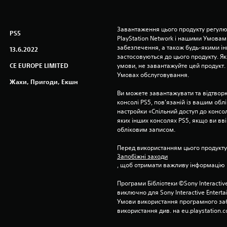
Завантаження цього продукту регулю
PS5
PlayStation Network і нашими Умовам
забезпечення, а також будь-якими і
13.6.2022
застосовуються до цього продукту. Як
CE EUROPE LIMITED
умови, не завантажуйте цей продукт. І
Умовах обслуговування.
Жахи, Пригоди, Екшн
Ви можете завантажувати та відтворю
консолі PS5, пов’язаній із вашим об
настройки «Спільний доступ до консолі
яких інших консолях PS5, якщо ви вві
обліковим записом.
Перед використанням цього продукту
Запобіжні заходи
, щоб отримати важливу інформацію 
Програми Бібліотеки ©Sony Interactive
виключно для Sony Interactive Entert
Умови використання програмного заб
використання див. на eu.playstation.c