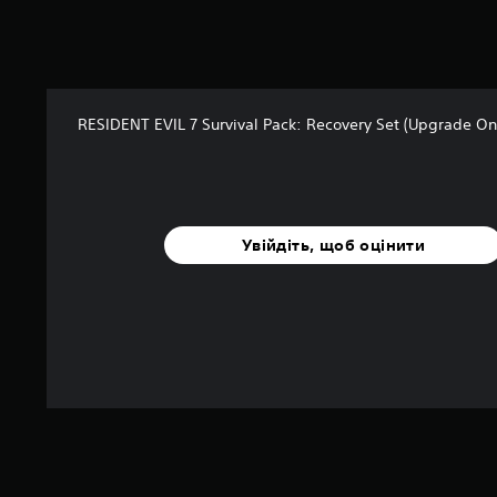
с
н
о
в
і
RESIDENT EVIL 7 Survival Pack: Recovery Set (Upgrade On
4
о
ц
і
н
о
Увійдіть, щоб оцінити
к