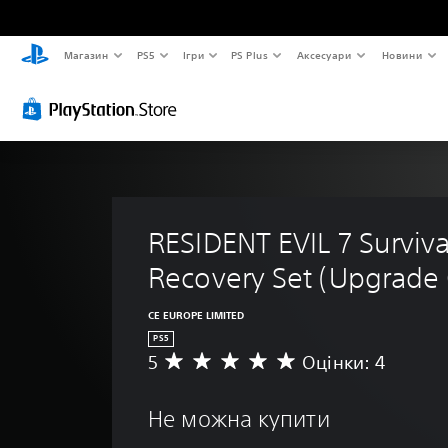
Магазин
PS5
Ігри
PS Plus
Аксесуари
Новини
RESIDENT EVIL 7 Surviva
Recovery Set (Upgrade 
CE EUROPE LIMITED
PS5
5
Оцінки: 4
С
е
р
Не можна купити
е
д