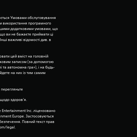
т
и
ється Умовами обслуговування 
и використання програмного 
ншими додатковими умовами, що 
з
що ви не бажаєте приймати ці 
нші важливі відомості див. в 
і
р
вати цей вміст на головній 
ліковим записом (за допомогою 
 та автономна гра»), і на будь-
о
йдете на них із тим самим 
к
 перегляньте 
н
щодо здоров’я.
а
 Entertainment Inc. ліцензовано 
ainment Europe. Застосовуються 
о
езпечення. Повний текст прав 
om/legal.
с