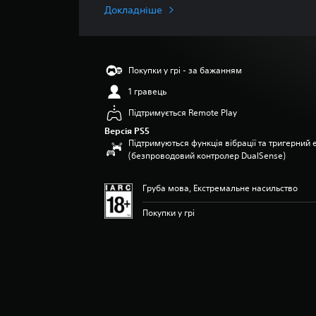
н
Докладніше
я
о
ц
і
Покупки у грі - за бажанням
н
к
1 гравець
а
Підтримується Remote Play
:
5
Версія PS5
з
Підтримуються функція вібрації та тригерний 
п
(безпроводовий контролер DualSense)
’
я
Груба мова, Екстремальне насильство
т
и
Покупки у грі
з
і
р
о
к
н
а
о