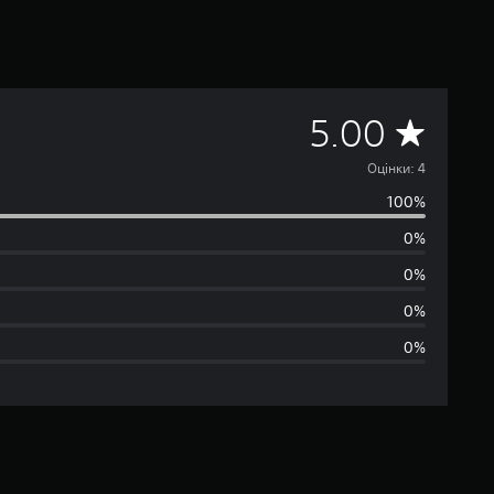
С
5.00
е
Оцінки: 4
100%
р
0%
е
0%
д
0%
0%
н
я
о