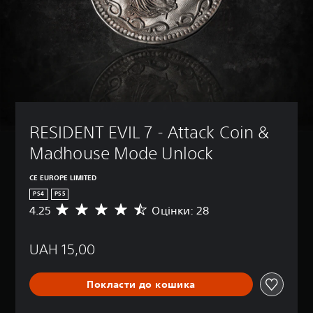
RESIDENT EVIL 7 - Attack Coin & 
Madhouse Mode Unlock
CE EUROPE LIMITED
PS4
PS5
4.25
Оцінки: 28
С
е
р
UAH 15,00
е
д
н
Покласти до кошика
я
о
ц