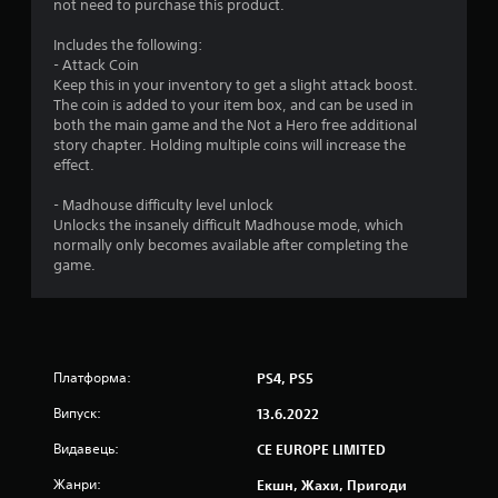
.
not need to purchase this product.
2
Includes the following:
- Attack Coin
5
Keep this in your inventory to get a slight attack boost.
The coin is added to your item box, and can be used in
з
both the main game and the Not a Hero free additional
story chapter. Holding multiple coins will increase the
п
effect.
’
- Madhouse difficulty level unlock
Unlocks the insanely difficult Madhouse mode, which
я
normally only becomes available after completing the
game.
т
и
з
Платформа:
PS4, PS5
і
Випуск:
13.6.2022
р
Видавець:
CE EUROPE LIMITED
Жанри:
Екшн, Жахи, Пригоди