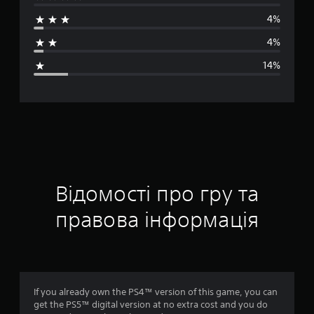
е
4%
д
4%
н
14%
я
о
ц
і
н
Відомості про гру та
к
правова інформація
а
:
4
If you already own the PS4™ version of this game, you can
get the PS5™ digital version at no extra cost and you do