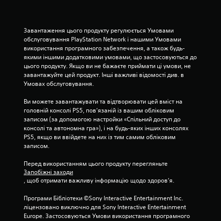
о
к
Завантаження цього продукту регулюється Умовами 
н
обслуговування PlayStation Network і нашими Умовами 
використання програмного забезпечення, а також будь-
а
якими іншими додатковими умовами, що застосовуються до 
цього продукту. Якщо ви не бажаєте приймати ці умови, не 
о
завантажуйте цей продукт. Інші важливі відомості див. в 
Умовах обслуговування.
с
Ви можете завантажувати та відтворювати цей вміст на 
н
головній консолі PS5, пов’язаній із вашим обліковим 
записом (за допомогою настройки «Спільний доступ до 
о
консолі та автономна гра»), і на будь-яких інших консолях 
PS5, якщо ви ввійдете на них із тим самим обліковим 
в
записом.
і
Перед використанням цього продукту перегляньте 
Запобіжні заходи
2
, щоб отримати важливу інформацію щодо здоров’я.
8
Програми Бібліотеки ©Sony Interactive Entertainment Inc. 
ліцензовано виключно для Sony Interactive Entertainment 
о
Europe. Застосовуються Умови використання програмного 