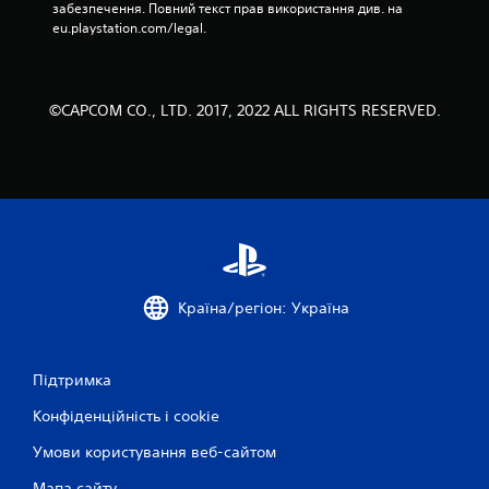
забезпечення. Повний текст прав використання див. на 
ц
eu.playstation.com/legal.
і
н
©CAPCOM CO., LTD. 2017, 2022 ALL RIGHTS RESERVED.
о
к
Країна/регіон: Україна
Підтримка
Конфіденційність і cookie
Умови користування веб-сайтом
Мапа сайту