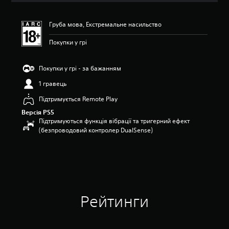
і
н
Груба мова, Екстремальне насильство
к
а
Покупки у грі
:
4
.
Покупки у грі - за бажанням
2
5
1 гравець
з
Підтримується Remote Play
п
’
Версія PS5
я
Підтримуються функція вібрації та тригерний ефект
т
(безпроводовий контролер DualSense)
и
з
і
р
о
к
н
Рейтинги
а
о
с
н