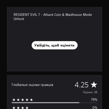
о
в
і
RESIDENT EVIL 7 - Attack Coin & Madhouse Mode
2
Unlock
8
о
ц
і
н
о
Увійдіть, щоб оцінити
к
С
4.25
Глобальні оцінки гравців
е
Оцінки: 28
79%
р
0%