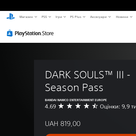
Магазин
PS5
Ігри
PS Plus
Аксесуари
Новини
DARK SOULS™ III - 
Season Pass
BANDAI NAMCO ENTERTAINMENT EUROPE
4.69
Оцінки: 9,9 т
С
е
р
UAH 819,00
е
д
н