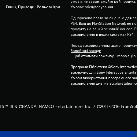
умови, не завантажуйте цей продукт. І
Екшн, Пригоди, Рольові Ігри
Умовах обслуговування.
Одноразова плата за ліцензію для за
PS4. Вхід до PlayStation Network не п
продукту на вашій основній консолі PS
використання в інших системах PS4.
Перед використанням цього продукту
Запобіжні заходи
, щоб отримати важливу інформацію 
Програми Бібліотеки ©Sony Interactive
виключно для Sony Interactive Entert
Умови використання програмного заб
використання див. на eu.playstation.c
S™ III & ©BANDAI NAMCO Entertainment Inc. / ©2011-2016 FromSoft