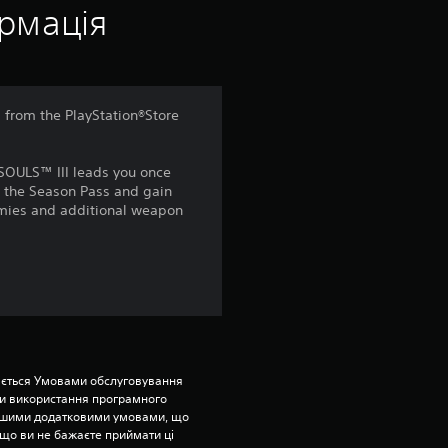
і
ормація
н
к
from the PlayStation®Store
а
SOULS™ III leads you once
:
h the Season Pass and gain
emies and additional weapon
4
.
6
9
ється Умовами обслуговування 
з
и використання програмного 
ншими додатковими умовами, що 
п
що ви не бажаєте приймати ці 