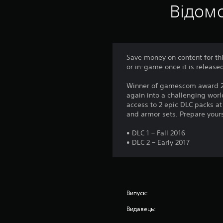
Відомо
Save money on content for th
or in-game once it is release
Winner of gamescom award 20
again into a challenging wor
access to 2 epic DLC packs a
and armor sets. Prepare your
• DLC 1 – Fall 2016
• DLC 2 – Early 2017
Випуск:
Видавець: