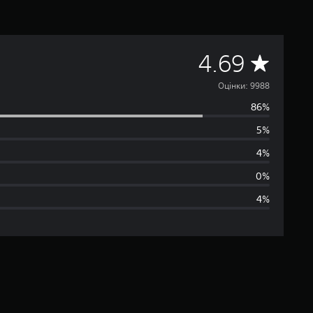
С
4.69
е
Оцінки: 9988
86%
р
5%
е
4%
д
0%
4%
н
я
о
ц