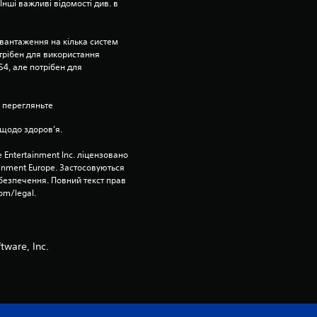
нші важливі відомості див. в 
’
вантаження на кілька систем 
я
отрібен для використання 
4, але потрібен для 
т
 перегляньте 
и
щодо здоров’я.
з
 Entertainment Inc. ліцензовано 
і
ainment Europe. Застосовуються 
езпечення. Повний текст прав 
om/legal.
р
о
ware, Inc.
к
н