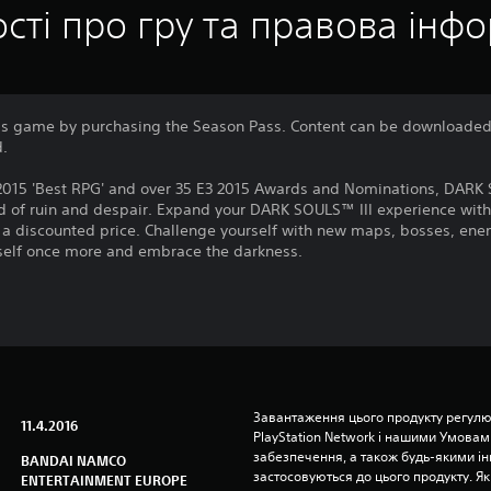
сті про гру та правова інф
is game by purchasing the Season Pass. Content can be downloaded 
d.
15 'Best RPG' and over 35 E3 2015 Awards and Nominations, DARK 
ld of ruin and despair. Expand your DARK SOULS™ III experience wit
t a discounted price. Challenge yourself with new maps, bosses, en
self once more and embrace the darkness.
Завантаження цього продукту регулю
11.4.2016
PlayStation Network і нашими Умовам
забезпечення, а також будь-якими і
BANDAI NAMCO
застосовуються до цього продукту. Як
ENTERTAINMENT EUROPE