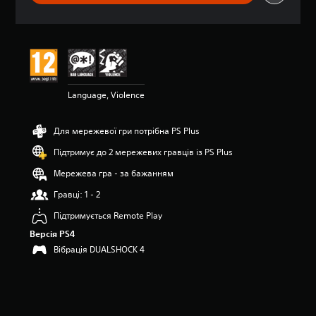
о
ц
і
н
к
а
:
Language, Violence
4
.
3
Для мережевої гри потрібна PS Plus
8
з
Підтримує до 2 мережевих гравців із PS Plus
п
’
Мережева гра - за бажанням
я
Гравці: 1 - 2
т
и
Підтримується Remote Play
з
Версія PS4
і
р
Вібрація DUALSHOCK 4
о
к
н
а
о