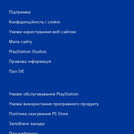
1
Підтримка
0
Конфіденційність і cookie
3
Умови користування веб-сайтом
0
Мапа сайту
5
PlayStation Studios
о
Правова інформація
Про SIE
ц
і
Умови обслуговування PlayStation
н
Умови використання програмного продукту
о
Політика скасування PS Store
к
Запобіжні заходи
Про рейтинги