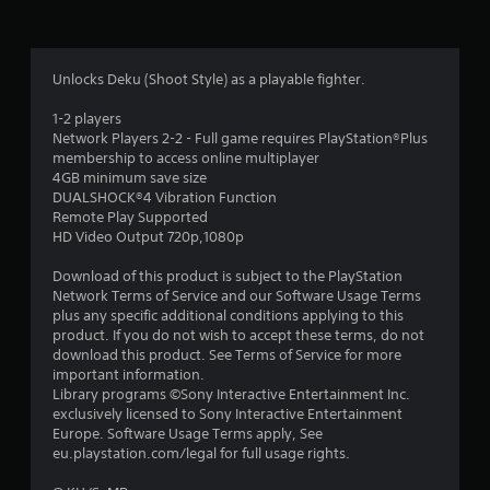
:
4
Unlocks Deku (Shoot Style) as a playable fighter.
.
1-2 players
Network Players 2-2 - Full game requires PlayStation®Plus
3
membership to access online multiplayer
4GB minimum save size
8
DUALSHOCK®4 Vibration Function
Remote Play Supported
з
HD Video Output 720p,1080p
п
Download of this product is subject to the PlayStation
Network Terms of Service and our Software Usage Terms
’
plus any specific additional conditions applying to this
product. If you do not wish to accept these terms, do not
я
download this product. See Terms of Service for more
important information.
т
Library programs ©Sony Interactive Entertainment Inc.
exclusively licensed to Sony Interactive Entertainment
и
Europe. Software Usage Terms apply, See
eu.playstation.com/legal for full usage rights.
з