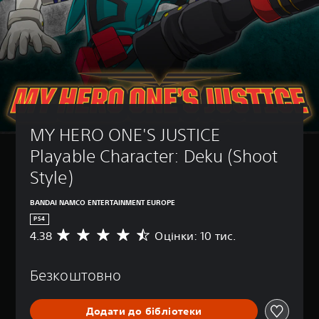
MY HERO ONE'S JUSTICE 
Playable Character: Deku (Shoot 
Style)
BANDAI NAMCO ENTERTAINMENT EUROPE
PS4
4.38
Оцінки: 10 тис.
С
е
р
Безкоштовно
е
д
н
Додати до бібліотеки
я