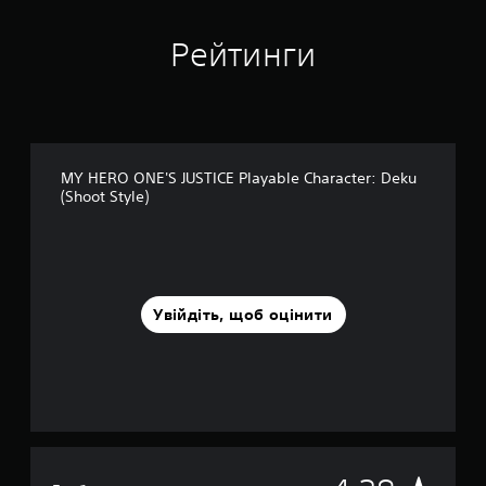
с
н
Рейтинги
о
в
і
1
0
т
и
MY HERO ONE'S JUSTICE Playable Character: Deku
с
(Shoot Style)
.
о
ц
і
н
о
Увійдіть, щоб оцінити
к