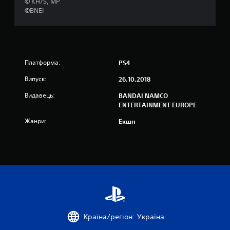
© KH/S, MP
©BNEI
і
р
о
Платформа:
PS4
к
Випуск:
26.10.2018
н
Видавець:
BANDAI NAMCO
ENTERTAINMENT EUROPE
а
Жанри:
Екшн
о
с
н
о
в
Країна/регіон: Україна
і