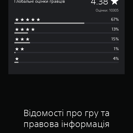
С
4.38
Глобальні оцінки гравців
е
Оцінки: 10305
67%
р
13%
е
15%
д
1%
н
4%
я
о
ц
і
н
Відомості про гру та
к
правова інформація
а