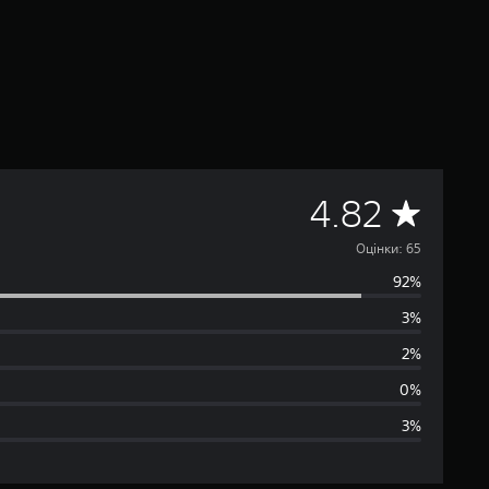
С
4.82
е
Оцінки: 65
92%
р
3%
е
2%
д
0%
3%
н
я