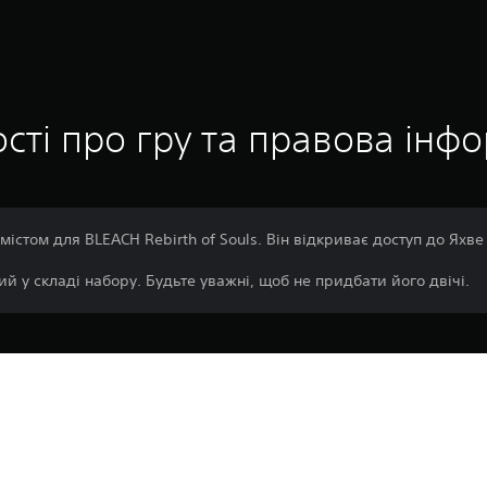
сті про гру та правова інф
істом для BLEACH Rebirth of Souls. Він відкриває доступ до Яхве
й у складі набору. Будьте уважні, щоб не придбати його двічі.
Завантаження цього продукту регулю
PS4, PS5
PlayStation Network і нашими Умовам
забезпечення, а також будь-якими і
3.12.2025
застосовуються до цього продукту. Як
BANDAI NAMCO
умови, не завантажуйте цей продукт. І
ENTERTAINMENT EUROPE
Умовах обслуговування.