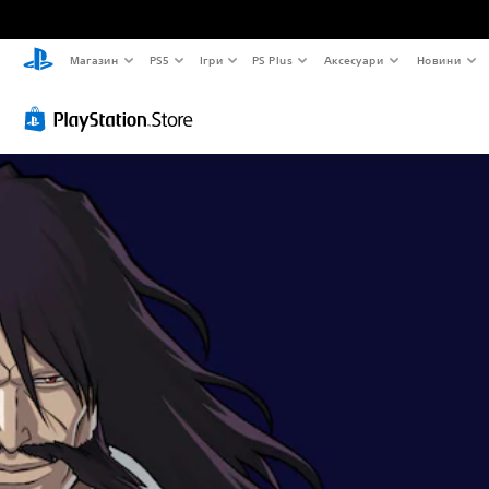
Магазин
PS5
Ігри
PS Plus
Аксесуари
Новини