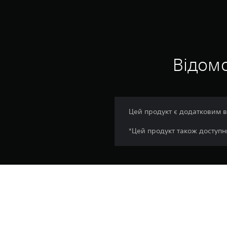
Відомо
Цей продукт є додатковим вм
*Цей продукт також доступни
Платформа:
Випуск:
Видавець: