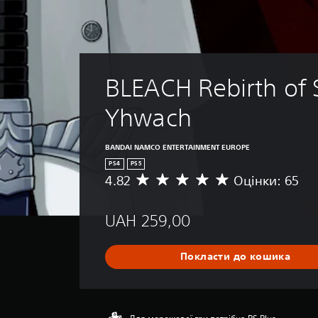
BLEACH Rebirth of S
Yhwach
BANDAI NAMCO ENTERTAINMENT EUROPE
PS4
PS5
4.82
Оцінки: 65
С
е
р
UAH 259,00
е
д
н
Покласти до кошика
я
о
ц
і
н