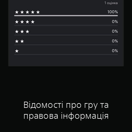
е
1 оцінка
100%
р
0%
е
0%
д
0%
н
0%
я
о
ц
і
н
Відомості про гру та
к
правова інформація
а