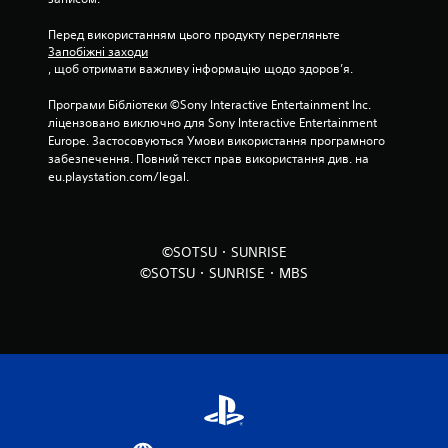
і
н
Перед використанням цього продукту перегляньте 
Запобіжні заходи
о
, щоб отримати важливу інформацію щодо здоров’я.
к
Програми Бібліотеки ©Sony Interactive Entertainment Inc. 
ліцензовано виключно для Sony Interactive Entertainment 
Europe. Застосовуються Умови використання програмного 
забезпечення. Повний текст прав використання див. на 
eu.playstation.com/legal.
©SOTSU・SUNRISE
©SOTSU・SUNRISE・MBS