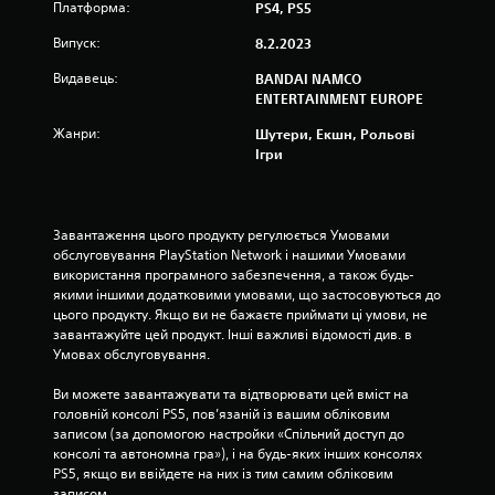
к
Платформа:
PS4, PS5
н
Випуск:
8.2.2023
Видавець:
а
BANDAI NAMCO
ENTERTAINMENT EUROPE
о
Жанри:
Шутери, Екшн, Рольові
Ігри
с
н
Завантаження цього продукту регулюється Умовами 
о
обслуговування PlayStation Network і нашими Умовами 
використання програмного забезпечення, а також будь-
в
якими іншими додатковими умовами, що застосовуються до 
цього продукту. Якщо ви не бажаєте приймати ці умови, не 
і
завантажуйте цей продукт. Інші важливі відомості див. в 
Умовах обслуговування.
1
Ви можете завантажувати та відтворювати цей вміст на 
о
головній консолі PS5, пов’язаній із вашим обліковим 
записом (за допомогою настройки «Спільний доступ до 
ц
консолі та автономна гра»), і на будь-яких інших консолях 
PS5, якщо ви ввійдете на них із тим самим обліковим 
записом.