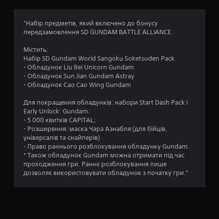
:
1
"Набір предметів, який включено до бонусу
передзамовлення SD GUNDAM BATTLE ALLIANCE.
з
Містить:
п
Набір SD Gundam World Sangoku Soketsuden Pack
- Обладунок Liu Bei Unicorn Gundam
’
- Обладунок Sun Jian Gundam Astray
- Обладунок Cao Cao Wing Gundam
я
Для покращення обладунків: набори Start Dash Pack і
т
Early Unlock: Gundam.
- 5 000 квитків CAPITAL;
и
- Розширення: маска Чара Азнабля (для бійців,
універсалів та снайперів)
з
- Право раннього розблокування обладунку Gundam.
* Також обладунок Gundam можна отримати під час
і
проходження гри. Раннє розблокування лише
дозволяє використовувати обладунок з початку гри."
р
о