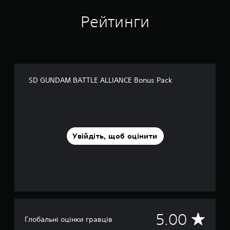
і
1
Рейтинги
о
ц
і
н
о
к
SD GUNDAM BATTLE ALLIANCE Bonus Pack
Увійдіть, щоб оцінити
С
5.00
Глобальні оцінки гравців