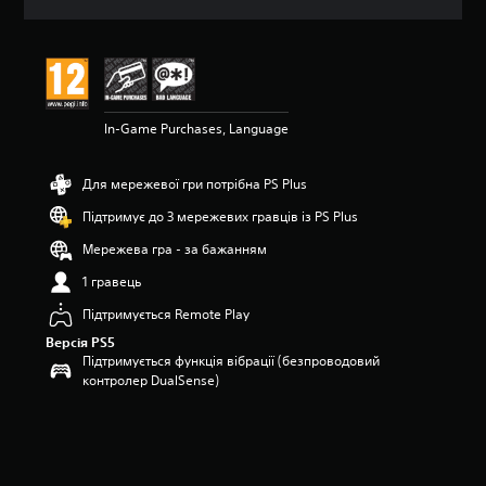
ц
і
н
к
а
:
In-Game Purchases, Language
5
з
п
Для мережевої гри потрібна PS Plus
’
я
Підтримує до 3 мережевих гравців із PS Plus
т
и
Мережева гра - за бажанням
з
1 гравець
і
р
Підтримується Remote Play
о
Версія PS5
к
Підтримується функція вібрації (безпроводовий
н
контролер DualSense)
а
о
с
н
о
в