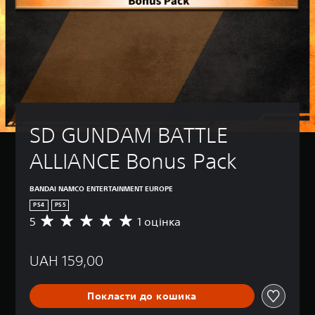
SD GUNDAM BATTLE 
ALLIANCE Bonus Pack
BANDAI NAMCO ENTERTAINMENT EUROPE
PS4
PS5
5
1 оцінка
С
е
р
UAH 159,00
е
д
н
Покласти до кошика
я
о