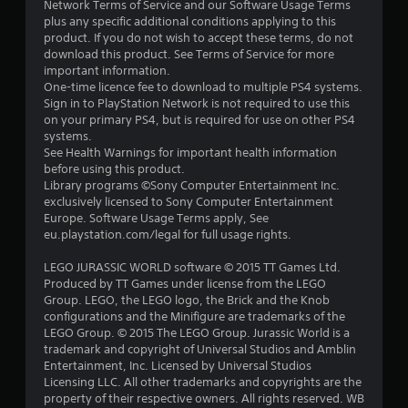
Network Terms of Service and our Software Usage Terms
п
plus any specific additional conditions applying to this
product. If you do not wish to accept these terms, do not
’
download this product. See Terms of Service for more
important information.
я
One-time licence fee to download to multiple PS4 systems.
Sign in to PlayStation Network is not required to use this
т
on your primary PS4, but is required for use on other PS4
systems.
и
See Health Warnings for important health information
before using this product.
Library programs ©Sony Computer Entertainment Inc.
з
exclusively licensed to Sony Computer Entertainment
Europe. Software Usage Terms apply, See
і
eu.playstation.com/legal for full usage rights.
р
LEGO JURASSIC WORLD software © 2015 TT Games Ltd.
Produced by TT Games under license from the LEGO
о
Group. LEGO, the LEGO logo, the Brick and the Knob
configurations and the Minifigure are trademarks of the
к
LEGO Group. © 2015 The LEGO Group. Jurassic World is a
trademark and copyright of Universal Studios and Amblin
н
Entertainment, Inc. Licensed by Universal Studios
Licensing LLC. All other trademarks and copyrights are the
а
property of their respective owners. All rights reserved. WB