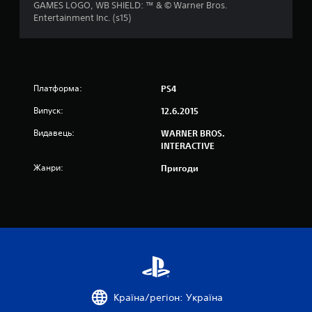
GAMES LOGO, WB SHIELD: ™ & © Warner Bros.
о
Entertainment Inc. (s15)
с
н
о
Платформа:
PS4
Випуск:
12.6.2015
в
Видавець:
WARNER BROS.
і
INTERACTIVE
1
Жанри:
Пригоди
2
3
7
о
ц
Країна/регіон: Україна