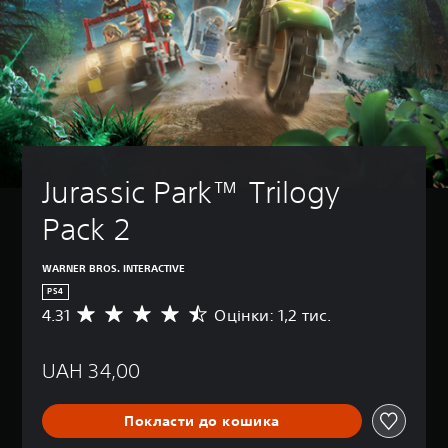
Jurassic Park™ Trilogy 
Pack 2
WARNER BROS. INTERACTIVE
PS4
4.31
Оцінки: 1,2 тис.
С
е
р
UAH 34,00
е
д
н
Покласти до кошика
я
о