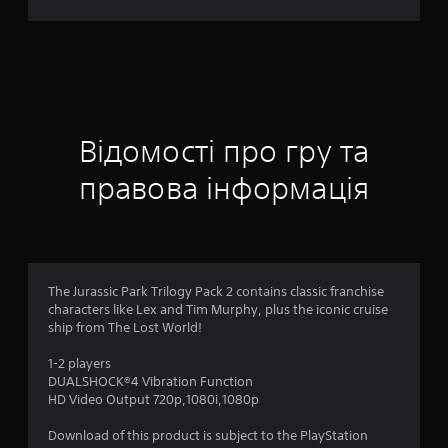
о
ц
і
н
Відомості про гру та
к
правова інформація
а
:
4
The Jurassic Park Trilogy Pack 2 contains classic franchise
characters like Lex and Tim Murphy, plus the iconic cruise
.
ship from The Lost World!
3
1-2 players
DUALSHOCK®4 Vibration Function
1
HD Video Output 720p,1080i,1080p
з
Download of this product is subject to the PlayStation