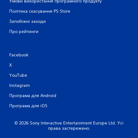
Умови використання програмного продукту
о
і
к
с
Політика скасування PS Store
а
н
Запобіжні заходи
ц
о
і
в
Про рейтинги
ї
н
г
е
о
)
л
о
Facebook
Н
с
а
X
а
д
б
а
YouTube
о
ю
в
т
Instagram
в
ь
е
с
Програма для Android
д
я
е
д
Програма для iOS
н
е
н
я
я
к
© 2026 Sony Interactive Entertainment Europe Ltd. Усі
т
і
права застережено.
е
м
к