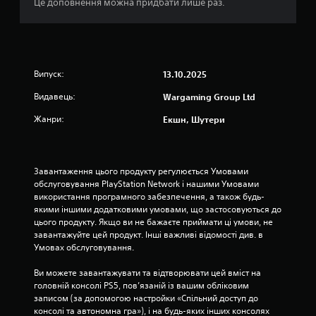
Це доповнення можна придбати лише раз.
я
я
к
і
і
н
м
ш
о
и
ж
х
Випуск:
13.10.2025
л
г
и
р
Видавець:
Wargaming Group Ltd
в
а
Жанри:
Екшн, Шутери
о
в
с
ц
т
і
і
в
Завантаження цього продукту регулюється Умовами 
в
в
обслуговування PlayStation Network і нашими Умовами 
и
ї
використання програмного забезпечення, а також будь-
б
х
якими іншими додатковими умовами, що застосовуються до 
о
н
цього продукту. Якщо ви не бажаєте приймати ці умови, не 
р
ь
завантажуйте цей продукт. Інші важливі відомості див. в 
у
о
Умовах обслуговування.
ч
м
у
у
Ви можете завантажувати та відтворювати цей вміст на 
т
е
головній консолі PS5, пов’язаній із вашим обліковим 
л
к
записом (за допомогою настройки «Спільний доступ до 
и
р
консолі та автономна гра»), і на будь-яких інших консолях 
в
а