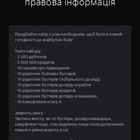
правова інформація
т
к
о
о
і
ч
в
в
к
(
и
і
о
а
Придбайте набір з усім необхідним, щоб бути в повній
с
б
1
готовності до майбутніх боїв!
о
н
п
о
о
Уміст набору:
е
в
- 2 500 дублонів
в
н
- 2 000 000 кредитів
ц
н
е
- 10 наказів про підвищення
у
)
- 10 рідкісних бойових бустерів
і
і
- 10 рідкісних бустерів глобального досвіду
Н
н
- 10 рідкісних бустерів досвіду корабля
н
а
ф
- 10 рідкісних бустерів кредитів
д
о
- 10 рідкісних бустерів досвіду командира
о
а
р
- 10 камуфляжів класу 4
ю
м
к
т
а
Зверніть увагу:
ь
ц
Частина вмісту, як-от бустери, досвід командира,
с
і
камуфляжі тощо, стає видимою лише після досягнення
я
ю
певного рівня акаунту в грі.
д
д
е
л