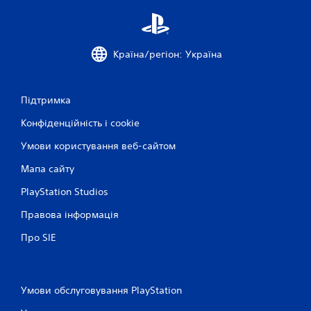
а
н
н
е
н
в
я
и
Країна/регіон: Україна
і
к
н
о
р
в
и
е
Підтримка
с
р
т
Конфіденційність і cookie
с
о
і
Умови користування веб-сайтом
в
ї
у
д
Мапа сайту
в
ж
а
PlayStation Studios
о
т
и
й
Правова інформація
д
с
л
Про SIE
т
я
и
к
к
о
і
м
Умови обслуговування PlayStation
в
у
(
н