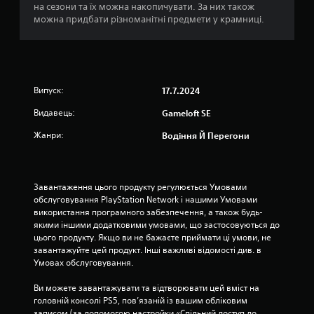
п
я
на сезони та їх можна накопичувати. За них також
е
і
р
к
можна придбати різноманітні предмети у крамниці.
м
и
і
е
н
ч
м
н
и
о
т
о
н
ж
и
и
л
к
к
Випуск:
т
17.7.2024
и
е
и
в
р
Видавець:
Gameloft SE
в
о
у
і
с
в
Жанри:
Водіння Й Перегони
з
т
а
у
і
н
а
в
н
л
и
я
Завантаження цього продукту регулюється Умовами 
ь
б
г
обслуговування PlayStation Network і нашими Умовами 
н
о
р
використання програмного забезпечення, а також будь-
и
р
о
якими іншими додатковими умовами, що застосовуються до 
й
у
ю
цього продукту. Якщо ви не бажаєте приймати ці умови, не 
д
ч
.
завантажуйте цей продукт. Інші важливі відомості див. в 
и
у
Умовах обслуговування.
с
т
к
Н
л
Ви можете завантажувати та відтворювати цей вміст на 
о
а
и
головній консолі PS5, пов’язаній із вашим обліковим 
м
г
в
записом (за допомогою настройки «Спільний доступ до 