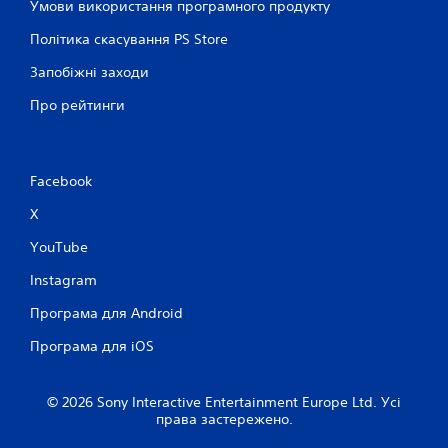
о
Умови використання програмного продукту
я
п
к
Політика скасування PS Store
і
н
д
Запобіжні заходи
о
р
у
п
Про рейтинги
ч
о
н
к
и
М
к
о
Facebook
а
ж
з
н
X
г
а
р
YouTube
г
и
р
.
Instagram
а
т
Програма для Android
П
и
у
р
Програма для iOS
г
и
р
з
у
у
© 2026 Sony Interactive Entertainment Europe Ltd. Усі
т
права застережено.
п
а
и
п