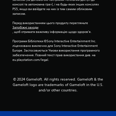
ф
о
а
консолі та автономна гра»), і на будь-яких інших консолях 
о
с
д
PS5, якщо ви ввійдете на них із тим самим обліковим 
р
т
у
записом.
т
і
в
.
д
Перед використанням цього продукту перегляньте 
а
ж
Запобіжні заходи
н
о
, щоб отримати важливу інформацію щодо здоров’я.
н
й
я
с
Програми Бібліотеки ©Sony Interactive Entertainment Inc. 
п
т
ліцензовано виключно для Sony Interactive Entertainment 
и
і
Europe. Застосовуються Умови використання програмного 
к
д
забезпечення. Повний текст прав використання див. на 
і
eu.playstation.com/legal.
р
в
у
.
ч
н
© 2024 Gameloft. All rights reserved. Gameloft & the
М
и
Gameloft logo are trademarks of Gameloft in the U.S.
о
к
and/or other countries.
ж
а
н
М
а
о
г
ж
р
н