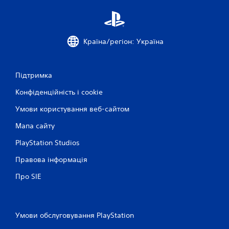
а
а
в
т
б
и
у
б
д
Країна/регіон: Україна
е
ь
з
-
ш
я
в
к
Підтримка
и
и
Конфіденційність і cookie
й
д
ч
к
Умови користування веб-сайтом
а
о
с
г
Мапа сайту
з
о
в
PlayStation Studios
н
е
а
р
Правова інформація
т
н
и
у
Про SIE
т
с
и
к
с
а
я
Умови обслуговування PlayStation
н
д
н