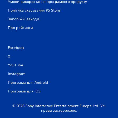
о
Умови використання програмного продукту
я
п
к
Політика скасування PS Store
і
н
д
Запобіжні заходи
о
р
у
п
Про рейтинги
ч
о
н
к
и
М
к
о
Facebook
а
ж
з
н
X
г
а
р
YouTube
г
и
р
.
Instagram
а
т
Програма для Android
П
и
у
р
Програма для iOS
г
и
р
з
у
у
© 2026 Sony Interactive Entertainment Europe Ltd. Усі
т
права застережено.
п
а
и
п