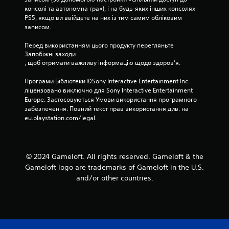
ф
о
а
консолі та автономна гра»), і на будь-яких інших консолях 
о
с
д
PS5, якщо ви ввійдете на них із тим самим обліковим 
р
т
у
записом.
т
і
в
.
д
Перед використанням цього продукту перегляньте 
а
ж
Запобіжні заходи
н
о
, щоб отримати важливу інформацію щодо здоров’я.
н
й
я
с
Програми Бібліотеки ©Sony Interactive Entertainment Inc. 
п
т
ліцензовано виключно для Sony Interactive Entertainment 
и
і
Europe. Застосовуються Умови використання програмного 
к
д
забезпечення. Повний текст прав використання див. на 
і
eu.playstation.com/legal.
р
в
у
.
ч
н
© 2024 Gameloft. All rights reserved. Gameloft & the
М
и
Gameloft logo are trademarks of Gameloft in the U.S.
о
к
and/or other countries.
ж
а
н
М
а
о
г
ж
р
н