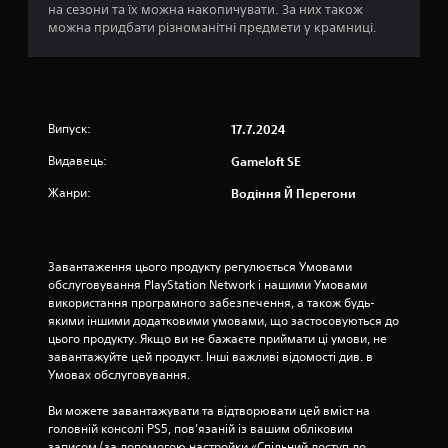
п
я
на сезони та їх можна накопичувати. За них також
е
к
р
к
можна придбати різноманітні предмети у крамниці.
м
и
і
е
ч
м
н
и
о
т
н
ж
и
и
л
к
Випуск:
т
17.7.2024
и
е
и
в
р
Видавець:
Gameloft SE
в
о
у
і
с
в
Жанри:
Водіння Й Перегони
з
т
а
у
і
н
а
в
н
л
и
я
Завантаження цього продукту регулюється Умовами 
ь
б
г
обслуговування PlayStation Network і нашими Умовами 
н
о
р
використання програмного забезпечення, а також будь-
и
р
о
якими іншими додатковими умовами, що застосовуються до 
й
у
ю
цього продукту. Якщо ви не бажаєте приймати ці умови, не 
д
ч
.
завантажуйте цей продукт. Інші важливі відомості див. в 
и
у
Умовах обслуговування.
с
т
к
Н
л
Ви можете завантажувати та відтворювати цей вміст на 
о
а
и
головній консолі PS5, пов’язаній із вашим обліковим 
м
г
в
записом (за допомогою настройки «Спільний доступ до 