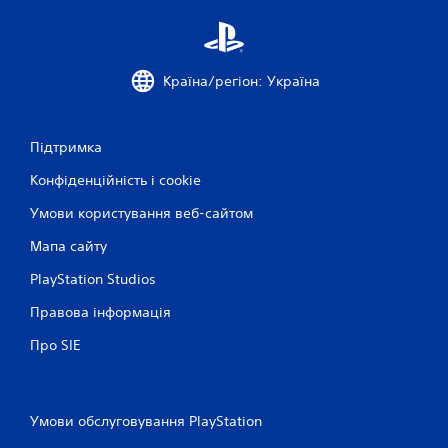
а
а
в
т
б
и
у
б
д
Країна/регіон: Україна
е
ь
з
-
ш
я
в
к
Підтримка
и
и
Конфіденційність і cookie
й
д
ч
к
Умови користування веб-сайтом
а
о
с
г
Мапа сайту
з
о
в
PlayStation Studios
н
е
а
р
Правова інформація
т
н
и
у
Про SIE
т
с
и
к
с
а
я
Умови обслуговування PlayStation
н
д
н