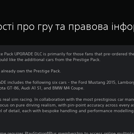
сті про гру та правова інф
e Pack UPGRADE DLC is primarily for those fans that pre-ordered t
ld like the additional cars from the Prestige Pack.
 already own the Prestige Pack.
E includes the following six cars - the Ford Mustang 2015, Lambor
ota GT-86, Audi A1 S1, and BMW M4 Coupe.
is real sim racing. In collaboration with the most prestigious car ma
focus on pure driving realism, with pin-point accuracy across every a
el of detail, each with bespoke handling and performance modelling
.
game requires PlayStation®Plus membership to access online multipla