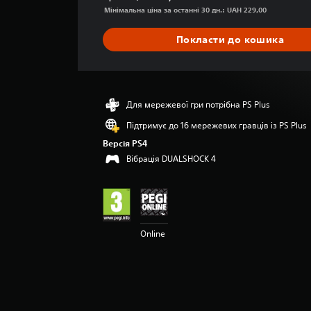
н
Мінімальна ціна за останні 30 дн.: UAH 229,00
я
о
Покласти до кошика
ц
і
н
к
а
Для мережевої гри потрібна PS Plus
:
Підтримує до 16 мережевих гравців із PS Plus
4
.
Версія PS4
1
Вібрація DUALSHOCK 4
5
з
п
’
я
т
Online
и
з
і
р
о
к