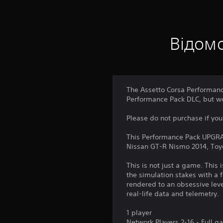
Відомо
The Assetto Corsa Performanc
Performance Pack DLC, but wou
Please do not purchase if you
This Performance Pack UPGRAD
Nissan GT-R Nismo 2014, Toy
This is not just a game. This 
the simulation stakes with a 
rendered to an obsessive lev
real-life data and telemetry
1 player
Network Players 2-16 - Full 