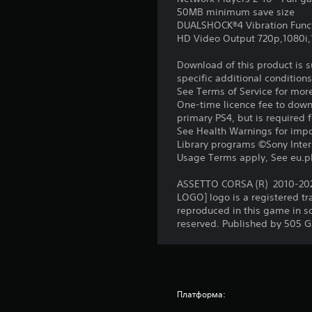
50MB minimum save size
DUALSHOCK®4 Vibration Func
HD Video Output 720p,1080i
Download of this product is 
specific additional condition
See Terms of Service for mor
One-time licence fee to downl
primary PS4, but is required 
See Health Warnings for impor
Library programs ©Sony Intera
Usage Terms apply, See eu.pla
ASSETTO CORSA (R) 2010-2020 
LOGO] logo is a registered t
reproduced in this game in s
reserved. Published by 505 
Платформа: