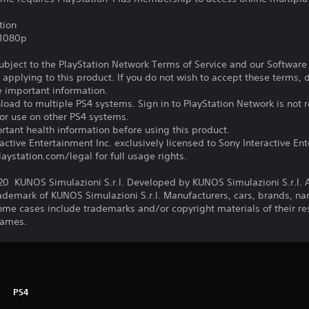
tion
,1080p
subject to the PlayStation Network Terms of Service and our Softwar
s applying to this product. If you do not wish to accept these terms,
e important information.
oad to multiple PS4 systems. Sign in to PlayStation Network is not r
for use on other PS4 systems.
tant health information before using this product.
ctive Entertainment Inc. exclusively licensed to Sony Interactive E
ystation.com/legal for full usage rights.
KUNOS Simulazioni S.r.l. Developed by KUNOS Simulazioni S.r.l. Al
rademark of KUNOS Simulazioni S.r.l. Manufacturers, cars, brands, 
ome cases include trademarks and/or copyright materials of their res
Games.
PS4