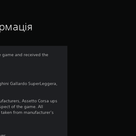
о
ц
і
ормація
н
к
he game and received the
а
:
ghini Gallardo SuperLeggera,
4
.
nufacturers, Assetto Corsa ups
spect of the game. All
1
 taken from manufacturer’s
5
yer