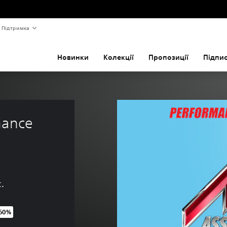
Підтримка
Новинки
Колекції
Пропозиції
Підпи
mance 
с.
 60%
и UAH 229,00