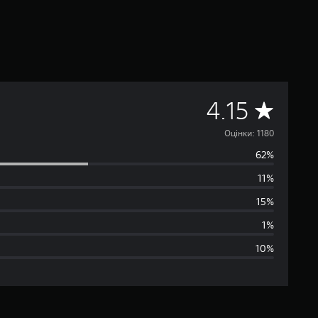
С
4.15
е
Оцінки: 1180
62%
р
11%
е
15%
д
1%
10%
н
я