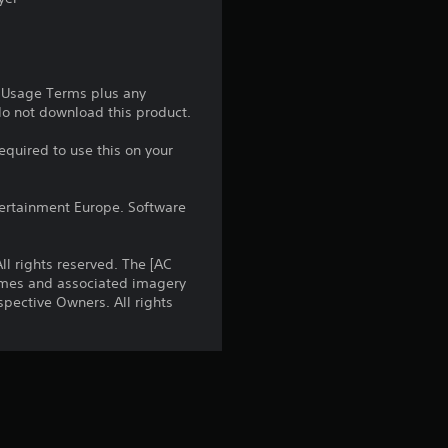
з
п
’
e Usage Terms plus any
 do not download this product.
я
equired to use this on your
т
ntertainment Europe. Software
и
з
l rights reserved. The [AC
names and associated imagery
і
pective Owners. All rights
р
о
к