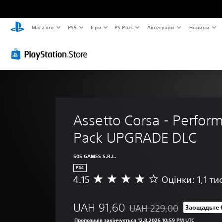
Магазин
PS5
Ігри
PS Plus
Аксесуари
Новини
Assetto Corsa - Perfor
Pack UPGRADE DLC
505 GAMES S.R.L.
PS4
4.15
Оцінки: 1,1 ти
С
е
р
UAH 91,60
UAH 229,00
Заощадьте
е
Знижка від початкової цін
д
Пропозиція закінчується 12.8.2026 10:59 PM UTC