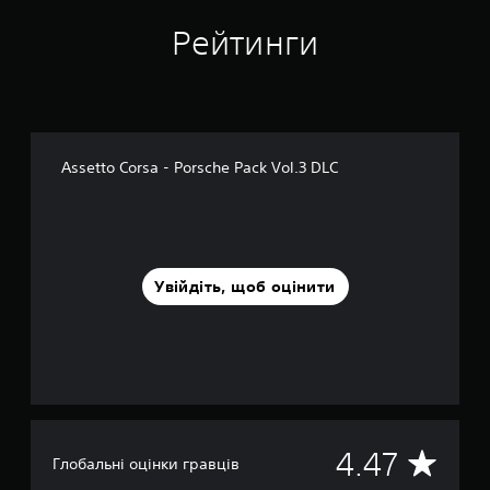
н
Рейтинги
о
в
і
1
,
6
т
Assetto Corsa - Porsche Pack Vol.3 DLC
и
с
.
о
ц
і
Увійдіть, щоб оцінити
н
о
к
С
4.47
Глобальні оцінки гравців