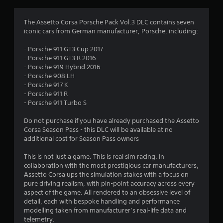
:
4
The Assetto Corsa Porsche Pack Vol.3 DLC contains seven
iconic cars from German manufacturer, Porsche, including:
.
- Porsche 911 GT3 Cup 2017
4
- Porsche 911 GT3 R 2016
- Porsche 919 Hybrid 2016
7
- Porsche 908 LH
- Porsche 917 K
з
- Porsche 911 R
- Porsche 911 Turbo S
п
Do not purchase if you have already purchased the Assetto
’
Corsa Season Pass - this DLC will be available at no
additional cost for Season Pass owners
я
This is not just a game. This is real sim racing. In
т
collaboration with the most prestigious car manufacturers,
Assetto Corsa ups the simulation stakes with a focus on
и
pure driving realism, with pin-point accuracy across every
aspect of the game. All rendered to an obsessive level of
detail, each with bespoke handling and performance
з
modelling taken from manufacturer’s real-life data and
telemetry.