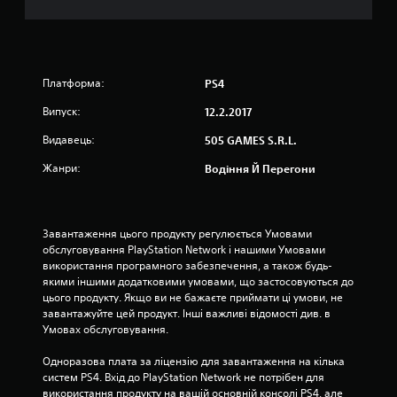
і
р
о
Платформа:
PS4
к
Випуск:
12.2.2017
н
Видавець:
505 GAMES S.R.L.
а
Жанри:
Водіння Й Перегони
о
с
Завантаження цього продукту регулюється Умовами 
обслуговування PlayStation Network і нашими Умовами 
н
використання програмного забезпечення, а також будь-
якими іншими додатковими умовами, що застосовуються до 
о
цього продукту. Якщо ви не бажаєте приймати ці умови, не 
завантажуйте цей продукт. Інші важливі відомості див. в 
в
Умовах обслуговування.
і
Одноразова плата за ліцензію для завантаження на кілька 
систем PS4. Вхід до PlayStation Network не потрібен для 
1
використання продукту на вашій основній консолі PS4, але 