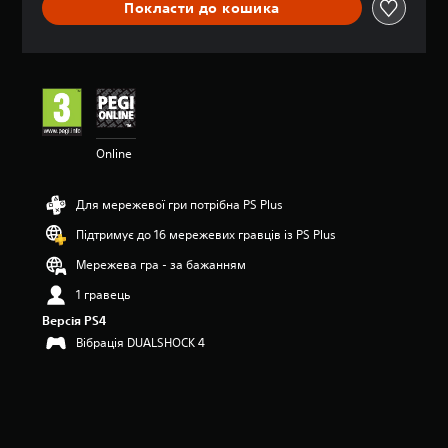
Покласти до кошика
ц
і
н
к
а
:
4
.
Online
4
7
з
Для мережевої гри потрібна PS Plus
п
’
Підтримує до 16 мережевих гравців із PS Plus
я
т
Мережева гра - за бажанням
и
1 гравець
з
і
Версія PS4
р
Вібрація DUALSHOCK 4
о
к
н
а
о
с