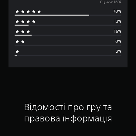
е
Оцінки: 1607
70%
р
13%
е
16%
д
0%
н
2%
я
о
ц
і
н
Відомості про гру та
к
правова інформація
а