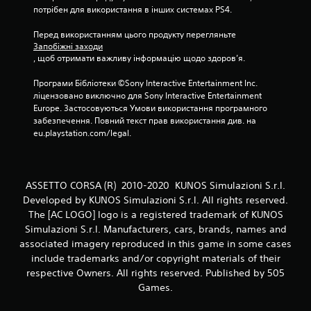
потрібен для використання в інших системах PS4.
6
Перед використанням цього продукту перегляньте 
0
Запобіжні заходи
, щоб отримати важливу інформацію щодо здоров’я.
7
Програми Бібліотеки ©Sony Interactive Entertainment Inc. 
ліцензовано виключно для Sony Interactive Entertainment 
о
Europe. Застосовуються Умови використання програмного 
забезпечення. Повний текст прав використання див. на 
ц
eu.playstation.com/legal.
і
н
ASSETTO CORSA (R) 2010-2020 KUNOS Simulazioni S.r.l.
о
Developed by KUNOS Simulazioni S.r.l. All rights reserved.
The [AC LOGO] logo is a registered trademark of KUNOS
к
Simulazioni S.r.l. Manufacturers, cars, brands, names and
associated imagery reproduced in this game in some cases
include trademarks and/or copyright materials of their
respective Owners. All rights reserved. Published by 505
Games.