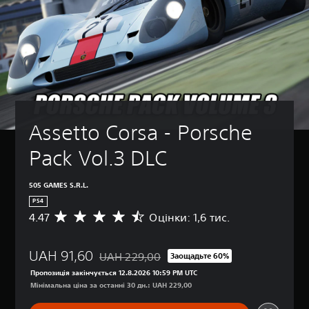
Assetto Corsa - Porsche 
Pack Vol.3 DLC
505 GAMES S.R.L.
PS4
4.47
Оцінки: 1,6 тис.
С
е
р
UAH 91,60
е
UAH 229,00
Заощадьте 60%
Знижка від початкової ціни UAH 229,00
д
Пропозиція закінчується 12.8.2026 10:59 PM UTC
н
Мінімальна ціна за останні 30 дн.: UAH 229,00
я
о