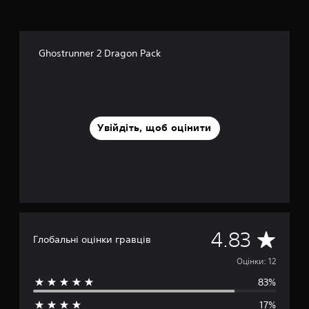
о
к
Ghostrunner 2 Dragon Pack
Увійдіть, щоб оцінити
С
4.83
Глобальні оцінки гравців
е
Оцінки: 12
83%
р
17%