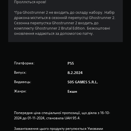
о
Проллється кров!
к
*Гра Ghostrunner 2 не входить до складу набору. Набір
дракона міститься в сезонній перепустці Ghostrunner 2.
н
Сезонна перепустка Ghostrunner 2 входить до
комплекту Ghostrunner 2 Brutal Edition. Безкоштовні
а
оновлення надаються за допомогою патчу.
о
с
н
Платформа:
PS5
Випуск:
8.2.2024
о
Видавець:
505 GAMES S.R.L.
в
Жанри:
Екшн
і
1
Попередня ціна спеціальної пропозиції, що діяла з 16-10-
2
2024 до 01-11-2024, становила UAH 95.4.
о
Завантаження цього продукту регулюється Умовами 