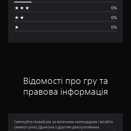
е
0%
д
0%
н
0%
я
о
ц
і
н
Відомості про гру та
к
правова інформація
а
:
4
Святкуйте Новий рік за місячним календарем і вітайте
символ року Дракона з другим декоративним