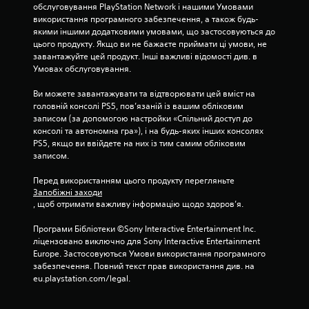
обслуговування PlayStation Network і нашими Умовами 
ц
використання програмного забезпечення, а також будь-
якими іншими додатковими умовами, що застосовуються до 
і
цього продукту. Якщо ви не бажаєте приймати ці умови, не 
завантажуйте цей продукт. Інші важливі відомості див. в 
н
Умовах обслуговування.
Ви можете завантажувати та відтворювати цей вміст на 
о
головній консолі PS5, пов’язаній із вашим обліковим 
записом (за допомогою настройки «Спільний доступ до 
к
консолі та автономна гра»), і на будь-яких інших консолях 
PS5, якщо ви ввійдете на них із тим самим обліковим 
записом.
Перед використанням цього продукту перегляньте 
Запобіжні заходи
, щоб отримати важливу інформацію щодо здоров’я.
Програми Бібліотеки ©Sony Interactive Entertainment Inc. 
ліцензовано виключно для Sony Interactive Entertainment 
Europe. Застосовуються Умови використання програмного 
забезпечення. Повний текст прав використання див. на 
eu.playstation.com/legal.