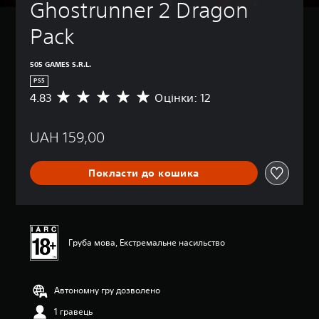
Ghostrunner 2 Dragon 
Pack
505 GAMES S.R.L.
PS5
4.83
Оцінки: 12
С
е
р
UAH 159,00
е
д
н
Покласти до кошика
я
о
ц
і
н
к
Груба мова, Екстремальне насильство
а
:
4
Автономну гру дозволено
.
8
1 гравець
3