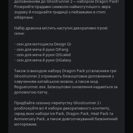
.
доповненням до Ghostrunner 2 — набором Dragon Pack!
Розкрийте прадавні символи наймогутнішого звіра
8
зодіаку й поєднайте традиції з пейзажами в стилі
кіберпанк.
3
Набір дракона містить наступні декоративні ігрові
з
скіни:
п
- скін для мотоцикла Design Qi
- скін для меча й руки QiFang
’
- скін для меча й руки QiScaled
- скін для меча й руки QiGalaxy
я
Також із виходом набору Dragon Pack усі власники гри
т
Ghostrunner 2 отримають безкоштовне доповнення з
озвученням китайською мовою, а також мод
и
Roguerunner.exe. Безкоштовні оновлення надаються за
допомогою патчу.
з
Придбайте сезонну перепустку Ghostrunner 2 і
розблокуйте всі 4 набори декоративного контенту,
і
серед яких набори Ice Pack, Dragon Pack, Heat Pack та
Anniversary Pack, а також довгоочікуваний безкінечний
р
моторежим.