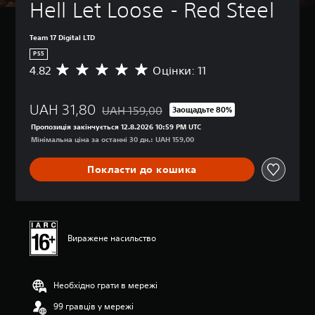
Hell Let Loose - Red Steel
Team 17 Digital LTD
PS5
4.82
Оцінки: 11
С
е
р
UAH 31,80
е
UAH 159,00
Заощадьте 80%
Знижка від початкової ціни UAH 159,00
д
Пропозиція закінчується 12.8.2026 10:59 PM UTC
н
Мінімальна ціна за останні 30 дн.: UAH 159,00
я
о
Покласти до кошика
ц
і
н
к
а
:
Виражене насильство
4
.
8
Необхідно грати в мережі
2
з
99 гравців у мережі
п