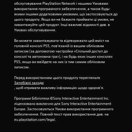
обслуговування PlayStation Network і нашими Умовами 
р
використання програмного забезпечення, а також будь-
якими іншими додатковими умовами, що застосовуються до 
о
цього продукту. Якщо ви не бажаєте приймати ці умови, не 
завантажуйте цей продукт. Інші важливі відомості див. в 
к
Умовах обслуговування.
н
Ви можете завантажувати та відтворювати цей вміст на 
головній консолі PS5, пов’язаній із вашим обліковим 
а
записом (за допомогою настройки «Спільний доступ до 
консолі та автономна гра»), і на будь-яких інших консолях 
о
PS5, якщо ви ввійдете на них із тим самим обліковим 
записом.
с
Перед використанням цього продукту перегляньте 
н
Запобіжні заходи
, щоб отримати важливу інформацію щодо здоров’я.
о
Програми Бібліотеки ©Sony Interactive Entertainment Inc. 
в
ліцензовано виключно для Sony Interactive Entertainment 
Europe. Застосовуються Умови використання програмного 
і
забезпечення. Повний текст прав використання див. на 
eu.playstation.com/legal.
1