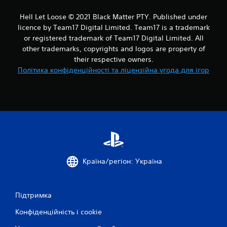
1
Hell Let Loose © 2021 Black Matter PTY. Published under
о
licence by Team17 Digital Limited. Team17 is a trademark
or registered trademark of Team17 Digital Limited. All
ц
other trademarks, copyrights and logos are property of
their respective owners.
і
Політика конфіденційності та ліцензійна угода для ігор
н
о
к
Країна/регіон: Україна
Підтримка
Конфіденційність і cookie