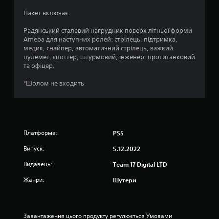
4
Пакет включає:
.
Радянський сталевий нагрудник поверх літньої форми
Ameba для наступних ролей: стрілець, підтримка,
8
медик, снайпер, автоматичний стрілець, важкий
пулемет, споттер, штурмовий, інженер, протитанковий
2
та офіцер.
з
*Шолом не входить
п
’
Платформа:
PS5
я
Випуск:
5.12.2022
т
Видавець:
Team 17 Digital LTD
и
Жанри:
Шутери
з
і
Завантаження цього продукту регулюється Умовами 