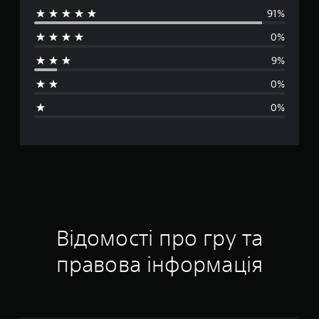
91%
р
0%
е
9%
д
0%
н
0%
я
о
ц
і
н
Відомості про гру та
к
правова інформація
а
: