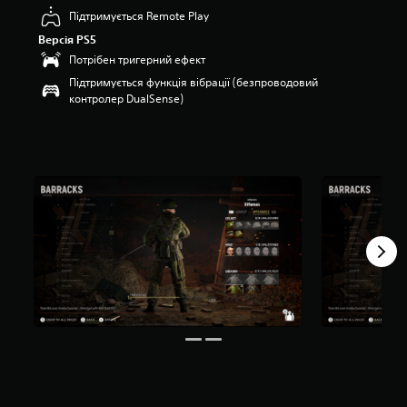
’
Підтримується Remote Play
я
Версія PS5
т
Потрібен тригерний ефект
и
з
Підтримується функція вібрації (безпроводовий
і
контролер DualSense)
р
о
к
н
а
о
с
н
о
в
і
1
1
о
ц
і
н
о
к