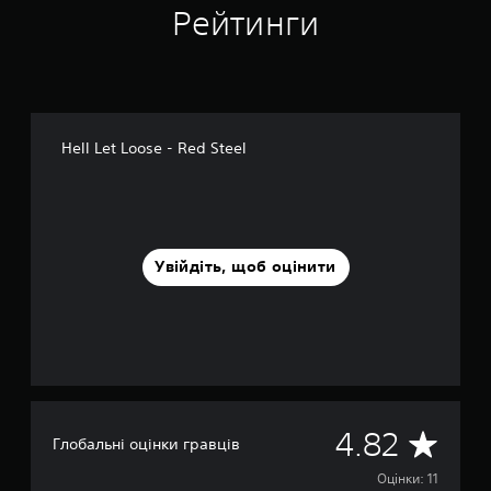
Рейтинги
Hell Let Loose - Red Steel
Увійдіть, щоб оцінити
С
4.82
Глобальні оцінки гравців
е
Оцінки: 11