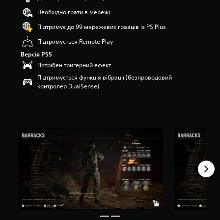
з
Необхідно грати в мережі
п
’
Підтримує до 99 мережевих гравців із PS Plus
я
Підтримується Remote Play
т
и
Версія PS5
з
Потрібен тригерний ефект
і
Підтримується функція вібрації (безпроводовий
р
контролер DualSense)
о
к
н
а
о
с
н
о
в
і
1
1
о
ц
і
н