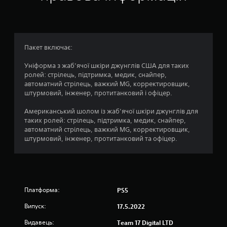
а
:
4
Пакет включає:
.
Уніформа з жаб’ячої шкіри джунглів США для таких
ролей: стрілець, підтримка, медик, снайпер,
3
автоматний стрілець, важкий MG, корректировщик,
штурмовий, інженер, протитанковий і офіцер.
6
Американський шолом із жаб’ячої шкіри джунглів для
з
таких ролей: стрілець, підтримка, медик, снайпер,
автоматний стрілець, важкий MG, корректировщик,
п
штурмовий, інженер, протитанковий та офіцер.
’
я
Платформа:
PS5
т
Випуск:
17.5.2022
и
Видавець:
Team 17 Digital LTD