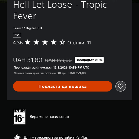
Hell Let Loose - Tropic 
Fever
Team 17 Digital LTD
PS5
4.36
Оцінки: 11
С
е
р
UAH 31,80
е
UAH 159,00
Заощадьте 80%
Знижка від початкової ціни UAH 159,00
д
Пропозиція закінчується 12.8.2026 10:59 PM UTC
н
Мінімальна ціна за останні 30 дн.: UAH 159,00
я
о
Покласти до кошика
ц
і
н
к
а
:
Виражене насильство
4
.
3
Для мережевої гри потрібна PS Plus
6