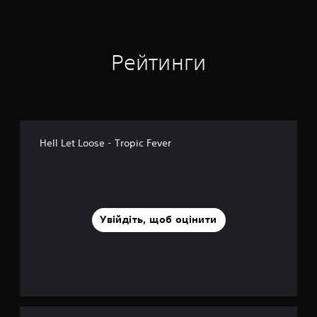
о
к
Рейтинги
Hell Let Loose - Tropic Fever
Увійдіть, щоб оцінити