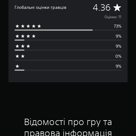
С
4.36
Глобальні оцінки гравців
е
Оцінки: 11
73%
р
9%
е
9%
д
0%
н
9%
я
о
ц
і
н
Відомості про гру та
к
правова інформація