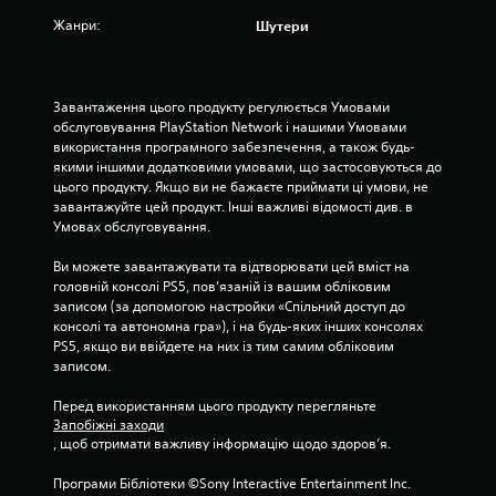
з
Жанри:
Шутери
і
р
Завантаження цього продукту регулюється Умовами 
обслуговування PlayStation Network і нашими Умовами 
о
використання програмного забезпечення, а також будь-
якими іншими додатковими умовами, що застосовуються до 
к
цього продукту. Якщо ви не бажаєте приймати ці умови, не 
завантажуйте цей продукт. Інші важливі відомості див. в 
н
Умовах обслуговування.
а
Ви можете завантажувати та відтворювати цей вміст на 
головній консолі PS5, пов’язаній із вашим обліковим 
о
записом (за допомогою настройки «Спільний доступ до 
консолі та автономна гра»), і на будь-яких інших консолях 
с
PS5, якщо ви ввійдете на них із тим самим обліковим 
записом.
н
Перед використанням цього продукту перегляньте 
о
Запобіжні заходи
, щоб отримати важливу інформацію щодо здоров’я.
в
Програми Бібліотеки ©Sony Interactive Entertainment Inc. 