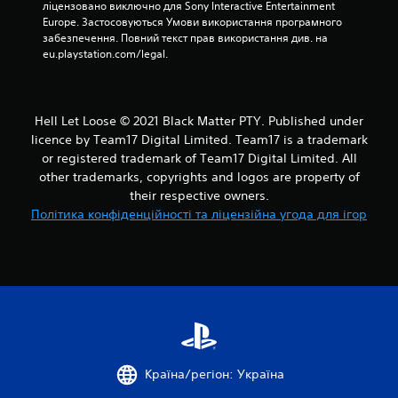
і
ліцензовано виключно для Sony Interactive Entertainment 
Europe. Застосовуються Умови використання програмного 
1
забезпечення. Повний текст прав використання див. на 
eu.playstation.com/legal.
1
о
Hell Let Loose © 2021 Black Matter PTY. Published under
ц
licence by Team17 Digital Limited. Team17 is a trademark
or registered trademark of Team17 Digital Limited. All
і
other trademarks, copyrights and logos are property of
their respective owners.
н
Політика конфіденційності та ліцензійна угода для ігор
о
к
Країна/регіон: Україна